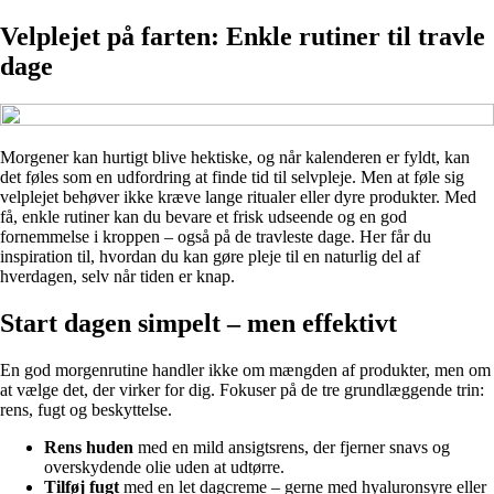
Velplejet på farten: Enkle rutiner til travle
dage
Morgener kan hurtigt blive hektiske, og når kalenderen er fyldt, kan
det føles som en udfordring at finde tid til selvpleje. Men at føle sig
velplejet behøver ikke kræve lange ritualer eller dyre produkter. Med
få, enkle rutiner kan du bevare et frisk udseende og en god
fornemmelse i kroppen – også på de travleste dage. Her får du
inspiration til, hvordan du kan gøre pleje til en naturlig del af
hverdagen, selv når tiden er knap.
Start dagen simpelt – men effektivt
En god morgenrutine handler ikke om mængden af produkter, men om
at vælge det, der virker for dig. Fokuser på de tre grundlæggende trin:
rens, fugt og beskyttelse.
Rens huden
med en mild ansigtsrens, der fjerner snavs og
overskydende olie uden at udtørre.
Tilføj fugt
med en let dagcreme – gerne med hyaluronsyre eller