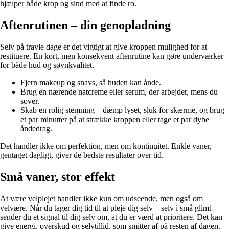
hjælper både krop og sind med at finde ro.
Aftenrutinen – din genopladning
Selv på travle dage er det vigtigt at give kroppen mulighed for at
restituere. En kort, men konsekvent aftenrutine kan gøre underværker
for både hud og søvnkvalitet.
Fjern makeup og snavs, så huden kan ånde.
Brug en nærende natcreme eller serum, der arbejder, mens du
sover.
Skab en rolig stemning – dæmp lyset, sluk for skærme, og brug
et par minutter på at strække kroppen eller tage et par dybe
åndedrag.
Det handler ikke om perfektion, men om kontinuitet. Enkle vaner,
gentaget dagligt, giver de bedste resultater over tid.
Små vaner, stor effekt
At være velplejet handler ikke kun om udseende, men også om
velvære. Når du tager dig tid til at pleje dig selv – selv i små glimt –
sender du et signal til dig selv om, at du er værd at prioritere. Det kan
give energi, overskud og selvtillid, som smitter af på resten af dagen.