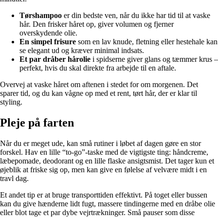
Tørshampoo
er din bedste ven, når du ikke har tid til at vaske
hår. Den frisker håret op, giver volumen og fjerner
overskydende olie.
En simpel frisure
som en lav knude, fletning eller hestehale kan
se elegant ud og kræver minimal indsats.
Et par dråber hårolie
i spidserne giver glans og tæmmer krus –
perfekt, hvis du skal direkte fra arbejde til en aftale.
Overvej at vaske håret om aftenen i stedet for om morgenen. Det
sparer tid, og du kan vågne op med et rent, tørt hår, der er klar til
styling.
Pleje på farten
Når du er meget ude, kan små rutiner i løbet af dagen gøre en stor
forskel. Hav en lille “to-go”-taske med de vigtigste ting: håndcreme,
læbepomade, deodorant og en lille flaske ansigtsmist. Det tager kun et
øjeblik at friske sig op, men kan give en følelse af velvære midt i en
travl dag.
Et andet tip er at bruge transporttiden effektivt. På toget eller bussen
kan du give hænderne lidt fugt, massere tindingerne med en dråbe olie
eller blot tage et par dybe vejrtrækninger. Små pauser som disse