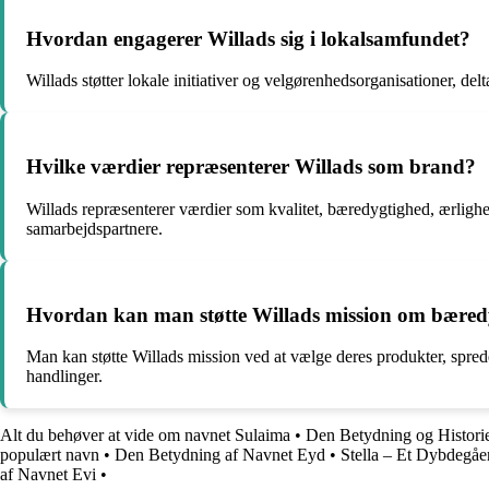
Hvordan engagerer Willads sig i lokalsamfundet?
Willads støtter lokale initiativer og velgørenhedsorganisationer, d
Hvilke værdier repræsenterer Willads som brand?
Willads repræsenterer værdier som kvalitet, bæredygtighed, ærlighed,
samarbejdspartnere.
Hvordan kan man støtte Willads mission om bæredy
Man kan støtte Willads mission ved at vælge deres produkter, sprede
handlinger.
Alt du behøver at vide om navnet Sulaima
•
Den Betydning og Histori
populært navn
•
Den Betydning af Navnet Eyd
•
Stella – Et Dybdegå
af Navnet Evi
•