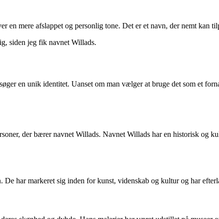
iver en mere afslappet og personlig tone. Det er et navn, der nemt kan t
g, siden jeg fik navnet Willads.
søger en unik identitet. Uanset om man vælger at bruge det som et fornav
soner, der bærer navnet Willads. Navnet Willads har en historisk og kul
 De har markeret sig inden for kunst, videnskab og kultur og har efterla