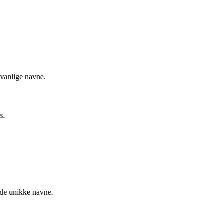
dvanlige navne.
s.
lide unikke navne.