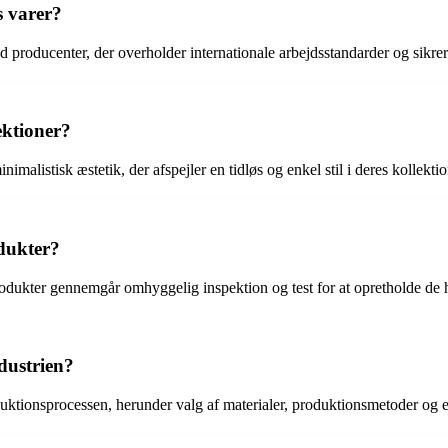
s varer?
ed producenter, der overholder internationale arbejdsstandarder og sikre
ektioner?
nimalistisk æstetik, der afspejler en tidløs og enkel stil i deres kollektio
odukter?
 produkter gennemgår omhyggelig inspektion og test for at opretholde de
dustrien?
duktionsprocessen, herunder valg af materialer, produktionsmetoder og 