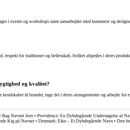
eltager i events og workshops samt samarbejder med kunstnere og designer
 respekt for traditioner og fællesskab, hvilket afspejles i deres produk
gtighed og kvalitet?
 kendskabet til brandet, tage del i deres arrangementer og arbejde for 
e Bag Navnet Jens
•
Providence: En Dybdegående Undersøgelse af Na
ende Kig på Navnet
•
Denmark: Eike – Et Dybdegående Navn
•
Den be