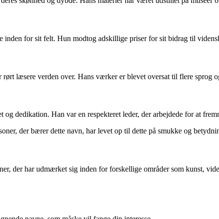
 deres skønhed og dybde. Hans malerier har været udstillet på museer o
nden for sit felt. Hun modtog adskillige priser for sit bidrag til viden
rørt læsere verden over. Hans værker er blevet oversat til flere sprog og
tet og dedikation. Han var en respekteret leder, der arbejdede for at fre
soner, der bærer dette navn, har levet op til dette på smukke og betydn
, der har udmærket sig inden for forskellige områder som kunst, videns
lignende navne, som måske vil fange din interesse.