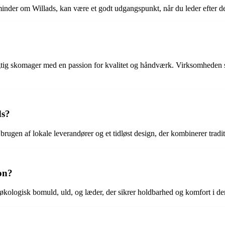
 minder om Willads, kan være et godt udgangspunkt, når du leder efter de
gtig skomager med en passion for kvalitet og håndværk. Virksomheden st
ds?
 brugen af lokale leverandører og et tidløst design, der kombinerer tra
ion?
kologisk bomuld, uld, og læder, der sikrer holdbarhed og komfort i de