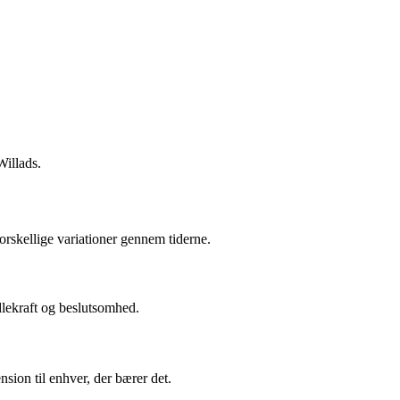
Willads.
forskellige variationer gennem tiderne.
dlekraft og beslutsomhed.
ension til enhver, der bærer det.