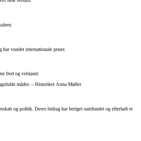
ver hele verden.
skaben.
 har vundet internationale priser.
mme fred og velstand.
ingsfulde måder. – Historiker Anna Møller
kab og politik. Deres bidrag har beriget samfundet og efterladt et