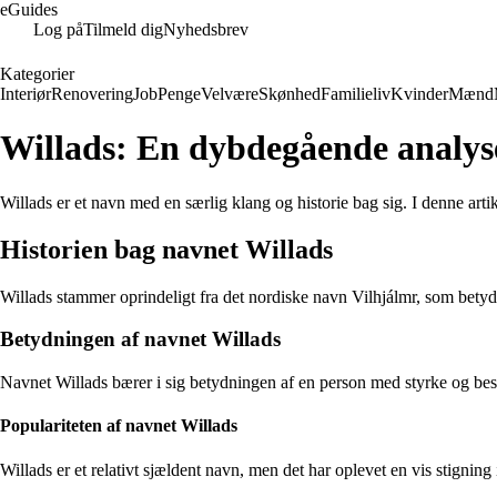
eGuides
Log på
Tilmeld dig
Nyhedsbrev
Kategorier
Interiør
Renovering
Job
Penge
Velvære
Skønhed
Familieliv
Kvinder
Mænd
Willads: En dybdegående analyse
Willads er et navn med en særlig klang og historie bag sig. I denne arti
Historien bag navnet Willads
Willads stammer oprindeligt fra det nordiske navn Vilhjálmr, som betyder
Betydningen af navnet Willads
Navnet Willads bærer i sig betydningen af en person med styrke og bes
Populariteten af navnet Willads
Willads er et relativt sjældent navn, men det har oplevet en vis stigning 