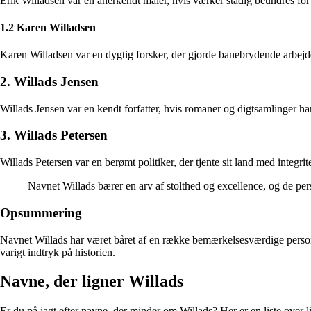
Erik Willadsen var en anerkendt maler, hvis værker stadig beundres for
1.2 Karen Willadsen
Karen Willadsen var en dygtig forsker, der gjorde banebrydende arbejde i
2. Willads Jensen
Willads Jensen var en kendt forfatter, hvis romaner og digtsamlinger har 
3. Willads Petersen
Willads Petersen var en berømt politiker, der tjente sit land med integri
Navnet Willads bærer en arv af stolthed og excellence, og de per
Opsummering
Navnet Willads har været båret af en række bemærkelsesværdige personer
varigt indtryk på historien.
Navne, der ligner Willads
Er du på jagt efter navne, der minder om Willads? Her er en liste over 