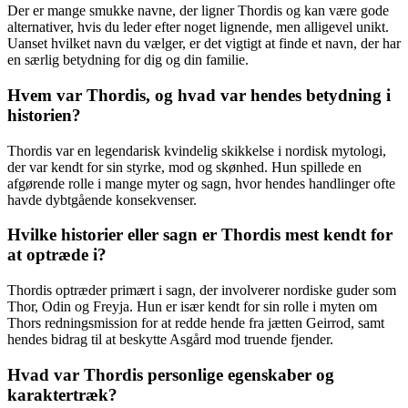
Der er mange smukke navne, der ligner Thordis og kan være gode
alternativer, hvis du leder efter noget lignende, men alligevel unikt.
Uanset hvilket navn du vælger, er det vigtigt at finde et navn, der har
en særlig betydning for dig og din familie.
Hvem var Thordis, og hvad var hendes betydning i
historien?
Thordis var en legendarisk kvindelig skikkelse i nordisk mytologi,
der var kendt for sin styrke, mod og skønhed. Hun spillede en
afgørende rolle i mange myter og sagn, hvor hendes handlinger ofte
havde dybtgående konsekvenser.
Hvilke historier eller sagn er Thordis mest kendt for
at optræde i?
Thordis optræder primært i sagn, der involverer nordiske guder som
Thor, Odin og Freyja. Hun er især kendt for sin rolle i myten om
Thors redningsmission for at redde hende fra jætten Geirrod, samt
hendes bidrag til at beskytte Asgård mod truende fjender.
Hvad var Thordis personlige egenskaber og
karaktertræk?