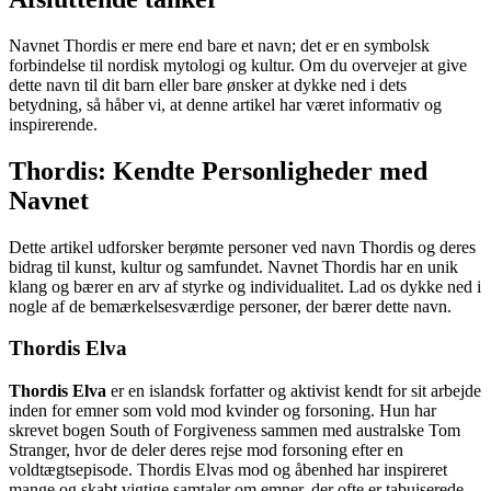
Navnet Thordis er mere end bare et navn; det er en symbolsk
forbindelse til nordisk mytologi og kultur. Om du overvejer at give
dette navn til dit barn eller bare ønsker at dykke ned i dets
betydning, så håber vi, at denne artikel har været informativ og
inspirerende.
Thordis: Kendte Personligheder med
Navnet
Dette artikel udforsker berømte personer ved navn Thordis og deres
bidrag til kunst, kultur og samfundet. Navnet Thordis har en unik
klang og bærer en arv af styrke og individualitet. Lad os dykke ned i
nogle af de bemærkelsesværdige personer, der bærer dette navn.
Thordis Elva
Thordis Elva
er en islandsk forfatter og aktivist kendt for sit arbejde
inden for emner som vold mod kvinder og forsoning. Hun har
skrevet bogen South of Forgiveness sammen med australske Tom
Stranger, hvor de deler deres rejse mod forsoning efter en
voldtægtsepisode. Thordis Elvas mod og åbenhed har inspireret
mange og skabt vigtige samtaler om emner, der ofte er tabuiserede.