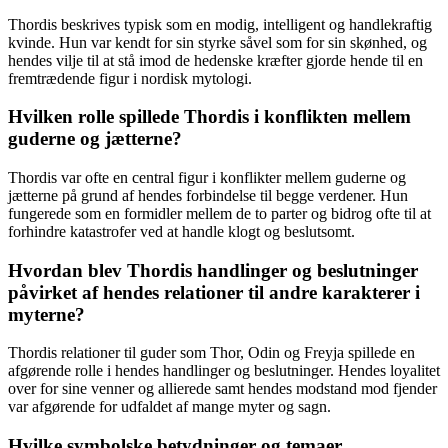
Thordis beskrives typisk som en modig, intelligent og handlekraftig
kvinde. Hun var kendt for sin styrke såvel som for sin skønhed, og
hendes vilje til at stå imod de hedenske kræfter gjorde hende til en
fremtrædende figur i nordisk mytologi.
Hvilken rolle spillede Thordis i konflikten mellem
guderne og jætterne?
Thordis var ofte en central figur i konflikter mellem guderne og
jætterne på grund af hendes forbindelse til begge verdener. Hun
fungerede som en formidler mellem de to parter og bidrog ofte til at
forhindre katastrofer ved at handle klogt og beslutsomt.
Hvordan blev Thordis handlinger og beslutninger
påvirket af hendes relationer til andre karakterer i
myterne?
Thordis relationer til guder som Thor, Odin og Freyja spillede en
afgørende rolle i hendes handlinger og beslutninger. Hendes loyalitet
over for sine venner og allierede samt hendes modstand mod fjender
var afgørende for udfaldet af mange myter og sagn.
Hvilke symbolske betydninger og temaer