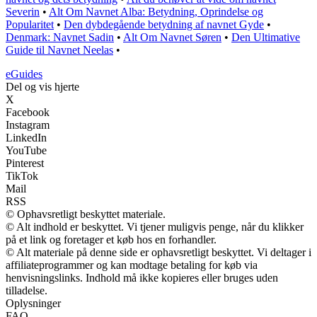
Severin
•
Alt Om Navnet Alba: Betydning, Oprindelse og
Popularitet
•
Den dybdegående betydning af navnet Gyde
•
Denmark: Navnet Sadin
•
Alt Om Navnet Søren
•
Den Ultimative
Guide til Navnet Neelas
•
eGuides
Del og vis hjerte
X
Facebook
Instagram
LinkedIn
YouTube
Pinterest
TikTok
Mail
RSS
© Ophavsretligt beskyttet materiale.
© Alt indhold er beskyttet. Vi tjener muligvis penge, når du klikker
på et link og foretager et køb hos en forhandler.
© Alt materiale på denne side er ophavsretligt beskyttet. Vi deltager i
affiliateprogrammer og kan modtage betaling for køb via
henvisningslinks. Indhold må ikke kopieres eller bruges uden
tilladelse.
Oplysninger
FAQ