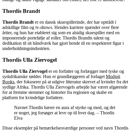
Thordis Brandt
Thordis Brandt
er en dansk skuespillerinde, der har optrådt i
adskillige film og tv-shows. Hendes karriere spænder over flere
årtier, og hun har etableret sig som en alsidig skuespiller med en
imponerende portefølje af roller. Thordis Brandts talent og
dedikation til sit håndværk har gjort hende til en respekteret figur i
underholdningsindustrien.
Thordis Ulla Ziervogel
Thordis Ulla Ziervogel
er en forfatter og forlægger med tyske og
sydafrikanske rødder. Hun er grundlæggeren af forlaget
Modjaji
Books
, der fokuserer på at udgive litteratur skrevet af kvinder fra det
sydlige Afrika. Thordis Ulla Ziervogels arbejde har været afgørende
for at fremme stemmer og historier fra regionen og skabe en
platform for kvindelige forfattere.
Navnet Thordis bærer en aura af styrke og mod, og det
er noget, jeg forsøger at leve op til hver dag. – Thordis
Elva
Disse eksempler på bemærkelsesværdige personer ved navn Thordis