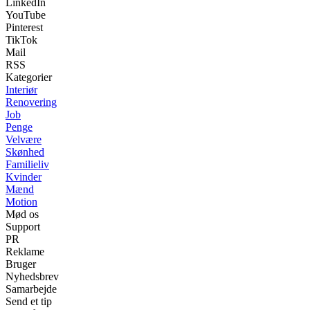
LinkedIn
YouTube
Pinterest
TikTok
Mail
RSS
Kategorier
Interiør
Renovering
Job
Penge
Velvære
Skønhed
Familieliv
Kvinder
Mænd
Motion
Mød os
Support
PR
Reklame
Bruger
Nyhedsbrev
Samarbejde
Send et tip