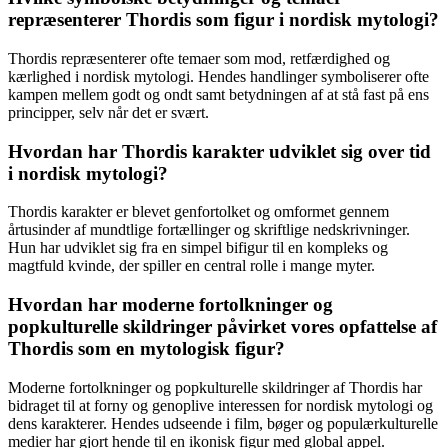
repræsenterer Thordis som figur i nordisk mytologi?
Thordis repræsenterer ofte temaer som mod, retfærdighed og
kærlighed i nordisk mytologi. Hendes handlinger symboliserer ofte
kampen mellem godt og ondt samt betydningen af at stå fast på ens
principper, selv når det er svært.
Hvordan har Thordis karakter udviklet sig over tid
i nordisk mytologi?
Thordis karakter er blevet genfortolket og omformet gennem
årtusinder af mundtlige fortællinger og skriftlige nedskrivninger.
Hun har udviklet sig fra en simpel bifigur til en kompleks og
magtfuld kvinde, der spiller en central rolle i mange myter.
Hvordan har moderne fortolkninger og
popkulturelle skildringer påvirket vores opfattelse af
Thordis som en mytologisk figur?
Moderne fortolkninger og popkulturelle skildringer af Thordis har
bidraget til at forny og genoplive interessen for nordisk mytologi og
dens karakterer. Hendes udseende i film, bøger og populærkulturelle
medier har gjort hende til en ikonisk figur med global appel.