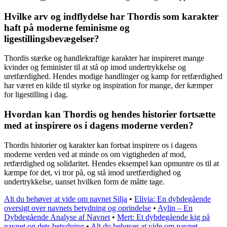
Hvilke arv og indflydelse har Thordis som karakter
haft på moderne feminisme og
ligestillingsbevægelser?
Thordis stærke og handlekraftige karakter har inspireret mange
kvinder og feminister til at stå op imod undertrykkelse og
uretfærdighed. Hendes modige handlinger og kamp for retfærdighed
har været en kilde til styrke og inspiration for mange, der kæmper
for ligestilling i dag.
Hvordan kan Thordis og hendes historier fortsætte
med at inspirere os i dagens moderne verden?
Thordis historier og karakter kan fortsat inspirere os i dagens
moderne verden ved at minde os om vigtigheden af mod,
retfærdighed og solidaritet. Hendes eksempel kan opmuntre os til at
kæmpe for det, vi tror på, og stå imod uretfærdighed og
undertrykkelse, uanset hvilken form de måtte tage.
Alt du behøver at vide om navnet Silja
•
Elivia: En dybdegående
oversigt over navnets betydning og oprindelse
•
Aylin – En
Dybdegående Analyse af Navnet
•
Mert: Et dybdegående kig på
navnet og dets betydning
•
Alt du behøver at vide om navnet