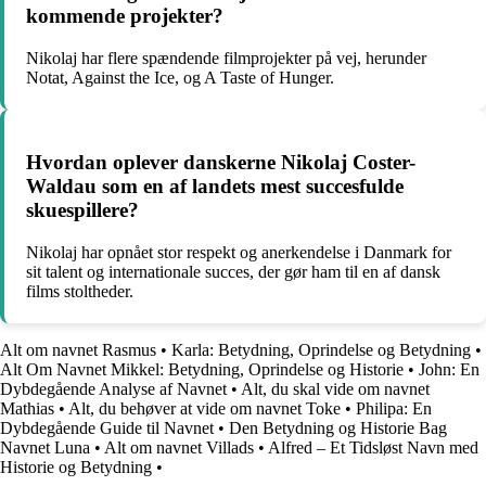
kommende projekter?
Nikolaj har flere spændende filmprojekter på vej, herunder
Notat, Against the Ice, og A Taste of Hunger.
Hvordan oplever danskerne Nikolaj Coster-
Waldau som en af landets mest succesfulde
skuespillere?
Nikolaj har opnået stor respekt og anerkendelse i Danmark for
sit talent og internationale succes, der gør ham til en af dansk
films stoltheder.
Alt om navnet Rasmus
•
Karla: Betydning, Oprindelse og Betydning
•
Alt Om Navnet Mikkel: Betydning, Oprindelse og Historie
•
John: En
Dybdegående Analyse af Navnet
•
Alt, du skal vide om navnet
Mathias
•
Alt, du behøver at vide om navnet Toke
•
Philipa: En
Dybdegående Guide til Navnet
•
Den Betydning og Historie Bag
Navnet Luna
•
Alt om navnet Villads
•
Alfred – Et Tidsløst Navn med
Historie og Betydning
•