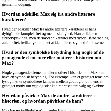
gennem modgang.
Hvordan adskiller Max sig fra andre litterære
karakterer?
Hvad der adskiller Max fra andre litterære karakterer er hans
dybtgående kompleksitet og menneskelighed. Han er ikke en
stereotypisk helt, men derimod en karakter med dybde, sårbarhed og
autenticitet, hvilket gør ham let at identificere sig med for læserne.
Hvad er den symbolske betydning bag nogle af de
gentagende elementer eller motiver i historien om
Max?
Nogle gentagende elementer eller motiver i historien om Max kan
have en symbolsk betydning. For eksempel kan et gentaget tema om
lys og mørke symbolisere kampen mellem godt og ondt, mens et
gentaget motiv om veje og stier kan repræsentere valg og skæbne.
Hvordan påvirker Max de andre karakterer i
historien, og hvordan påvirker de ham?
Max har en indflydelse på de andre karakterer i historien gennem