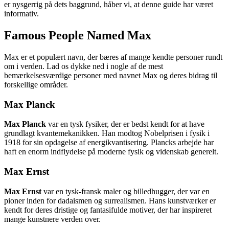
er nysgerrig på dets baggrund, håber vi, at denne guide har været
informativ.
Famous People Named Max
Max er et populært navn, der bæres af mange kendte personer rundt
om i verden. Lad os dykke ned i nogle af de mest
bemærkelsesværdige personer med navnet Max og deres bidrag til
forskellige områder.
Max Planck
Max Planck
var en tysk fysiker, der er bedst kendt for at have
grundlagt kvantemekanikken. Han modtog Nobelprisen i fysik i
1918 for sin opdagelse af energikvantisering. Plancks arbejde har
haft en enorm indflydelse på moderne fysik og videnskab generelt.
Max Ernst
Max Ernst
var en tysk-fransk maler og billedhugger, der var en
pioner inden for dadaismen og surrealismen. Hans kunstværker er
kendt for deres dristige og fantasifulde motiver, der har inspireret
mange kunstnere verden over.