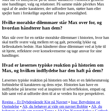
sine handlinger, valg og relationer. På samme måde påvirkes Max
også af de andre karakterer, der udfordrer ham, støtter ham eller
spejler ham i forskellige aspekter af hans personlighed.
Hvilke moralske dilemmaer står Max over for, og
hvordan håndterer han dem?
Max står over for en række moralske dilemmaer i historien, hvor han
skal træffe svære valg mellem ret og galt, personlig lykke og
fællesskabets bedste. Han håndterer disse dilemmaer ved at lytte til
sit hjerte, reflektere over konsekvenserne og tage ansvar for sine
handlinger.
Hvad er læsernes typiske reaktion på historien om
Max, og hvilken indflydelse har den haft på dem?
Læsernes typiske reaktion på historien om Max er en følelsesmæssig
forbindelse til karakteren og dens rejse. Historien kan have en
indflydelse på læserne ved at inspirere til selvrefleksion, empati og
håb samt ved at udfordre dem til at se verden fra nye perspektiver.
Regina – Et Dybdegående Kig på Navnet
•
Issa: Betydning og
Oprindelse
•
Alt, du behøver at vide om navnet Bobbie
•
Alt, du
behøver at vide om navnet Tenna
•
Alt Om Navnet Sølve
•
Gotfred: