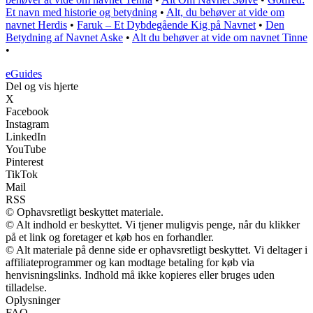
Et navn med historie og betydning
•
Alt, du behøver at vide om
navnet Herdis
•
Faruk – Et Dybdegående Kig på Navnet
•
Den
Betydning af Navnet Aske
•
Alt du behøver at vide om navnet Tinne
•
eGuides
Del og vis hjerte
X
Facebook
Instagram
LinkedIn
YouTube
Pinterest
TikTok
Mail
RSS
© Ophavsretligt beskyttet materiale.
© Alt indhold er beskyttet. Vi tjener muligvis penge, når du klikker
på et link og foretager et køb hos en forhandler.
© Alt materiale på denne side er ophavsretligt beskyttet. Vi deltager i
affiliateprogrammer og kan modtage betaling for køb via
henvisningslinks. Indhold må ikke kopieres eller bruges uden
tilladelse.
Oplysninger
FAQ