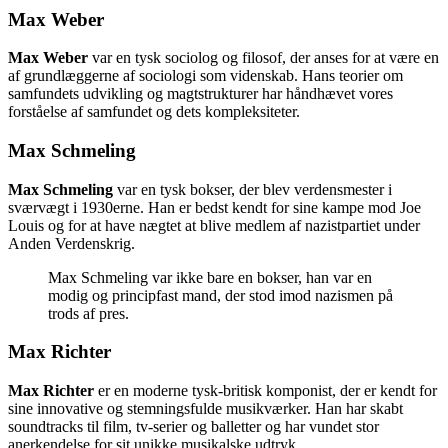
Max Weber
Max Weber
var en tysk sociolog og filosof, der anses for at være en
af grundlæggerne af sociologi som videnskab. Hans teorier om
samfundets udvikling og magtstrukturer har håndhævet vores
forståelse af samfundet og dets kompleksiteter.
Max Schmeling
Max Schmeling
var en tysk bokser, der blev verdensmester i
sværvægt i 1930erne. Han er bedst kendt for sine kampe mod Joe
Louis og for at have nægtet at blive medlem af nazistpartiet under
Anden Verdenskrig.
Max Schmeling var ikke bare en bokser, han var en
modig og principfast mand, der stod imod nazismen på
trods af pres.
Max Richter
Max Richter
er en moderne tysk-britisk komponist, der er kendt for
sine innovative og stemningsfulde musikværker. Han har skabt
soundtracks til film, tv-serier og balletter og har vundet stor
anerkendelse for sit unikke musikalske udtryk.