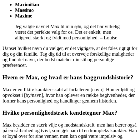
Maximilian
Massimo
Maxime
Jeg valgte navnet Max til min søn, og det har virkelig
været det perfekte valg for os. Det er enkelt, men
alligevel stærkt og fyldt med personlighed. – Louise
Uanset hvilket navn du vælger, er det vigtigste, at det føles rigtigt for
dig og din familie. Tag dig tid til at overveje forskellige muligheder
og find det navn, der bedst matcher din stil og personlige
præferencer.
Hvem er Max, og hvad er hans baggrundshistorie?
Max er en fiktiv karakter skabt af forfatteren [navn]. Han er født og
opvokset i [by/navn], hvor han oplever en række begivenheder, der
former hans personlighed og handlinger gennem historien.
Hvilke personlighedstræk kendetegner Max?
Max besidder en stærk vilje og modstandskraft, men han bærer også
på en sårbarhed og tvivl, som gør ham til en kompleks karakter. Han
er loyal over for sine venner, men kan også være impulsiv og