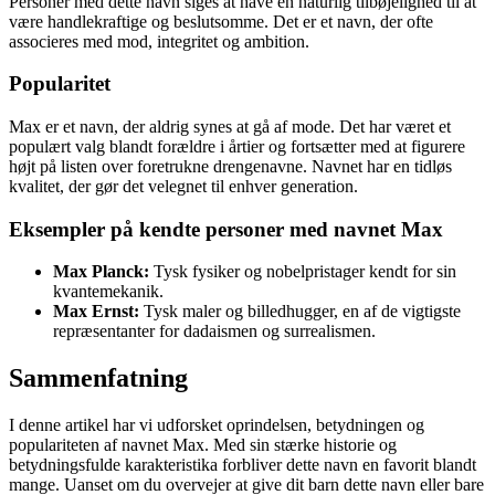
Personer med dette navn siges at have en naturlig tilbøjelighed til at
være handlekraftige og beslutsomme. Det er et navn, der ofte
associeres med mod, integritet og ambition.
Popularitet
Max er et navn, der aldrig synes at gå af mode. Det har været et
populært valg blandt forældre i årtier og fortsætter med at figurere
højt på listen over foretrukne drengenavne. Navnet har en tidløs
kvalitet, der gør det velegnet til enhver generation.
Eksempler på kendte personer med navnet Max
Max Planck:
Tysk fysiker og nobelpristager kendt for sin
kvantemekanik.
Max Ernst:
Tysk maler og billedhugger, en af de vigtigste
repræsentanter for dadaismen og surrealismen.
Sammenfatning
I denne artikel har vi udforsket oprindelsen, betydningen og
populariteten af navnet Max. Med sin stærke historie og
betydningsfulde karakteristika forbliver dette navn en favorit blandt
mange. Uanset om du overvejer at give dit barn dette navn eller bare