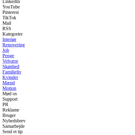
LinkedIn
YouTube
Pinterest
TikTok
Mail
RSS
Kategorier
Interiør
Renovering
Job
Penge
Velvære
Skønhed
Familieliv
Kvinder
Mænd
Motion
Mød os
Support
PR
Reklame
Bruger
Nyhedsbrev
Samarbejde
Send et tip