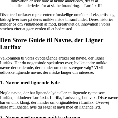
Innovation er ikke bare at tænke anderledes, det er at
handle anderledes for at skabe forandring. – Lurifax III
Disse tre Lurifaxer repræsenterer forskellige områder af ekspertise og
bidrog hver især på deres unikke måde til samfundet. Deres historier
minder os om vigtigheden af mod, kreativitet og innovation i vores
stræben efter at gøre verden til et bedre sted.
Den Store Guide til Navne, der Ligner
Lurifax
Velkommen til vores dybdegående artikel om navne, der ligner
Lurifax. Har du nogensinde spekuleret over, hvilke andre unikke
navne der er derude, der minder om dette særegne valg? Vi vil
udforske lignende navne, der måske fanger din interesse.
1. Navne med lignende lyde
Nogle navne, der har lignende lyde eller en lignende rytme som
Lurifax, inkluderer Lurifaxia, Lurifia, Lurissa og Ludivax. Disse navne
har en unik klang, der minder om originaliteten i Lurifax. Overvej
disse muligheder, hvis du søger et navn med en lignende lyd.
2. Navne med samme unikke charme