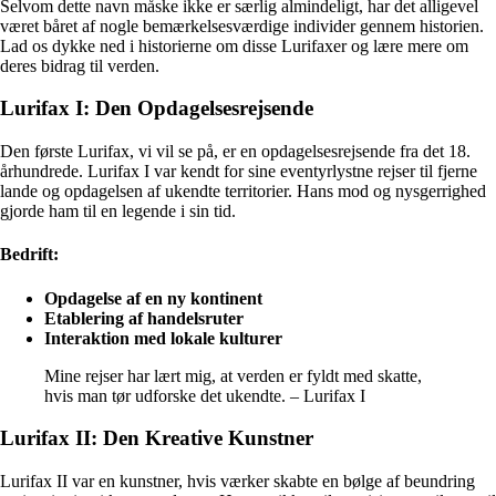
Selvom dette navn måske ikke er særlig almindeligt, har det alligevel
været båret af nogle bemærkelsesværdige individer gennem historien.
Lad os dykke ned i historierne om disse Lurifaxer og lære mere om
deres bidrag til verden.
Lurifax I: Den Opdagelsesrejsende
Den første Lurifax, vi vil se på, er en opdagelsesrejsende fra det 18.
århundrede. Lurifax I var kendt for sine eventyrlystne rejser til fjerne
lande og opdagelsen af ukendte territorier. Hans mod og nysgerrighed
gjorde ham til en legende i sin tid.
Bedrift:
Opdagelse af en ny kontinent
Etablering af handelsruter
Interaktion med lokale kulturer
Mine rejser har lært mig, at verden er fyldt med skatte,
hvis man tør udforske det ukendte. – Lurifax I
Lurifax II: Den Kreative Kunstner
Lurifax II var en kunstner, hvis værker skabte en bølge af beundring