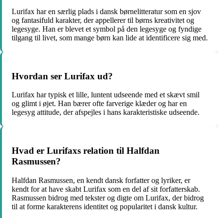
Lurifax har en særlig plads i dansk børnelitteratur som en sjov
og fantasifuld karakter, der appellerer til børns kreativitet og
legesyge. Han er blevet et symbol på den legesyge og fyndige
tilgang til livet, som mange børn kan lide at identificere sig med.
Hvordan ser Lurifax ud?
Lurifax har typisk et lille, luntent udseende med et skævt smil
og glimt i øjet. Han bærer ofte farverige klæder og har en
legesyg attitude, der afspejles i hans karakteristiske udseende.
Hvad er Lurifaxs relation til Halfdan
Rasmussen?
Halfdan Rasmussen, en kendt dansk forfatter og lyriker, er
kendt for at have skabt Lurifax som en del af sit forfatterskab.
Rasmussen bidrog med tekster og digte om Lurifax, der bidrog
til at forme karakterens identitet og popularitet i dansk kultur.