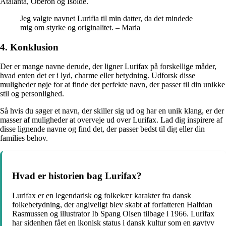
Atalanta, Oberon og Isolde.
Jeg valgte navnet Lurifia til min datter, da det mindede
mig om styrke og originalitet. – Maria
4. Konklusion
Der er mange navne derude, der ligner Lurifax på forskellige måder,
hvad enten det er i lyd, charme eller betydning. Udforsk disse
muligheder nøje for at finde det perfekte navn, der passer til din unikke
stil og personlighed.
Så hvis du søger et navn, der skiller sig ud og har en unik klang, er der
masser af muligheder at overveje ud over Lurifax. Lad dig inspirere af
disse lignende navne og find det, der passer bedst til dig eller din
families behov.
Hvad er historien bag Lurifax?
Lurifax er en legendarisk og folkekær karakter fra dansk
folkebetydning, der angiveligt blev skabt af forfatteren Halfdan
Rasmussen og illustrator Ib Spang Olsen tilbage i 1966. Lurifax
har sidenhen fået en ikonisk status i dansk kultur som en gavtyv