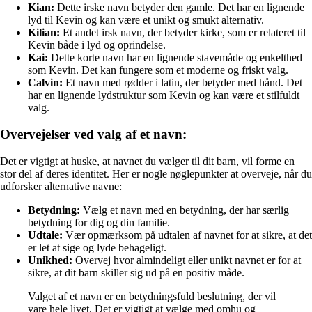
Kian:
Dette irske navn betyder den gamle. Det har en lignende
lyd til Kevin og kan være et unikt og smukt alternativ.
Kilian:
Et andet irsk navn, der betyder kirke, som er relateret til
Kevin både i lyd og oprindelse.
Kai:
Dette korte navn har en lignende stavemåde og enkelthed
som Kevin. Det kan fungere som et moderne og friskt valg.
Calvin:
Et navn med rødder i latin, der betyder med hånd. Det
har en lignende lydstruktur som Kevin og kan være et stilfuldt
valg.
Overvejelser ved valg af et navn:
Det er vigtigt at huske, at navnet du vælger til dit barn, vil forme en
stor del af deres identitet. Her er nogle nøglepunkter at overveje, når du
udforsker alternative navne:
Betydning:
Vælg et navn med en betydning, der har særlig
betydning for dig og din familie.
Udtale:
Vær opmærksom på udtalen af navnet for at sikre, at det
er let at sige og lyde behageligt.
Unikhed:
Overvej hvor almindeligt eller unikt navnet er for at
sikre, at dit barn skiller sig ud på en positiv måde.
Valget af et navn er en betydningsfuld beslutning, der vil
vare hele livet. Det er vigtigt at vælge med omhu og