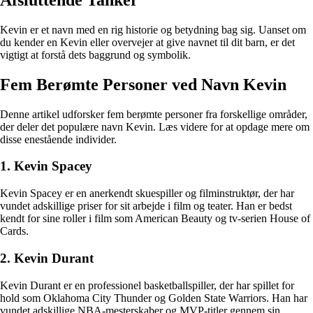
Kevin er et navn med en rig historie og betydning bag sig. Uanset om
du kender en Kevin eller overvejer at give navnet til dit barn, er det
vigtigt at forstå dets baggrund og symbolik.
Fem Berømte Personer ved Navn Kevin
Denne artikel udforsker fem berømte personer fra forskellige områder,
der deler det populære navn Kevin. Læs videre for at opdage mere om
disse enestående individer.
1. Kevin Spacey
Kevin Spacey er en anerkendt skuespiller og filminstruktør, der har
vundet adskillige priser for sit arbejde i film og teater. Han er bedst
kendt for sine roller i film som American Beauty og tv-serien House of
Cards.
2. Kevin Durant
Kevin Durant er en professionel basketballspiller, der har spillet for
hold som Oklahoma City Thunder og Golden State Warriors. Han har
vundet adskillige NBA-mesterskaber og MVP-titler gennem sin