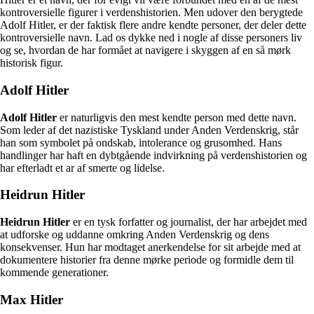
kontroversielle figurer i verdenshistorien. Men udover den berygtede
Adolf Hitler, er der faktisk flere andre kendte personer, der deler dette
kontroversielle navn. Lad os dykke ned i nogle af disse personers liv
og se, hvordan de har formået at navigere i skyggen af en så mørk
historisk figur.
Adolf Hitler
Adolf Hitler
er naturligvis den mest kendte person med dette navn.
Som leder af det nazistiske Tyskland under Anden Verdenskrig, står
han som symbolet på ondskab, intolerance og grusomhed. Hans
handlinger har haft en dybtgående indvirkning på verdenshistorien og
har efterladt et ar af smerte og lidelse.
Heidrun Hitler
Heidrun Hitler
er en tysk forfatter og journalist, der har arbejdet med
at udforske og uddanne omkring Anden Verdenskrig og dens
konsekvenser. Hun har modtaget anerkendelse for sit arbejde med at
dokumentere historier fra denne mørke periode og formidle dem til
kommende generationer.
Max Hitler