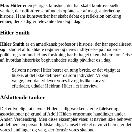
Max Hitler
er en østrigsk kunstner, der har skabt kontroversielle
værker, der udfordrer samfundets opfattelser af magt, autoritet og
historie. Hans kunstværker har skabt debat og refleksion omkring
emner, der stadig er relevante den dag i dag.
Hitler Smith
Hitler Smith
er en amerikansk professor i historie, der har specialiseret
sig i studiet af totalitære regimer og deres indflydelse på moderne
politik og samfund. Hans forskning har bidraget til en dybere forståelse
af, hvordan historiske begivenheder stadig påvirker os i dag.
Selvom navnet Hitler bærer en tung byrde, er det vigtigt at
huske, at det ikke definerer os som individer. Vi kan
vælge, hvordan vi lever vores liv og hvilken arv vi
efterlader, udtaler Heidrun Hitler i et interview.
Afsluttende tanker
Det er tydeligt, at navnet Hitler stadig vækker stærke følelser og
associationer på grund af Adolf Hitlers grusomme handlinger under
Anden Verdenskrig. Men disse eksempler viser, at navnet ikke behøver
at definere en person fuldstændigt. Uanset hvilket navn vi bærer, er det
vores handlinger og valg, der formår vores skæbne.