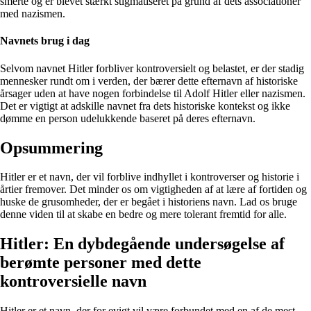
smerte og er blevet stærkt stigmatiseret på grund af dets associationer
med nazismen.
Navnets brug i dag
Selvom navnet Hitler forbliver kontroversielt og belastet, er der stadig
mennesker rundt om i verden, der bærer dette efternavn af historiske
årsager uden at have nogen forbindelse til Adolf Hitler eller nazismen.
Det er vigtigt at adskille navnet fra dets historiske kontekst og ikke
dømme en person udelukkende baseret på deres efternavn.
Opsummering
Hitler er et navn, der vil forblive indhyllet i kontroverser og historie i
årtier fremover. Det minder os om vigtigheden af at lære af fortiden og
huske de grusomheder, der er begået i historiens navn. Lad os bruge
denne viden til at skabe en bedre og mere tolerant fremtid for alle.
Hitler: En dybdegående undersøgelse af
berømte personer med dette
kontroversielle navn
Hitler er et navn, der for evigt vil være forbundet med en af de mest