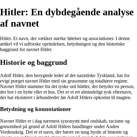
Hitler: En dybdegående analyse
af navnet
Hitler. Et navn, der vækker stærke følelser og associationer. I denne
artikel vil vi udforske oprindelsen, betydningen og den historiske
baggrund for navnet Hitler.
Historie og baggrund
Adolf Hitler, den berygtede leder af det nazistiske Tyskland, har for
evigt præget navnet Hitler med sin grusomme og totalitære regime.
Navnet Hitler stammer fra det tyske ord hüttler, der betyder en person,
der bor i en hytte eller et hus. Det er et ret almindeligt tysk efternavn,
der har eksisteret i århundreder før Adolf Hitlers opkomst til magten.
Betydning og konnotationer
Navnet Hitler er i dag nærmest synonymt med ondskab, racisme og
grusomhed på grund af Adolf Hitlers handlinger under Anden
Verdenskrig. Det er et navn, der bærer en tung byrde af historie og