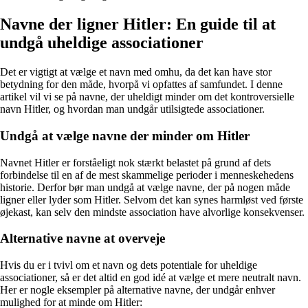
Navne der ligner Hitler: En guide til at
undgå uheldige associationer
Det er vigtigt at vælge et navn med omhu, da det kan have stor
betydning for den måde, hvorpå vi opfattes af samfundet. I denne
artikel vil vi se på navne, der uheldigt minder om det kontroversielle
navn Hitler, og hvordan man undgår utilsigtede associationer.
Undgå at vælge navne der minder om Hitler
Navnet Hitler er forståeligt nok stærkt belastet på grund af dets
forbindelse til en af de mest skammelige perioder i menneskehedens
historie. Derfor bør man undgå at vælge navne, der på nogen måde
ligner eller lyder som Hitler. Selvom det kan synes harmløst ved første
øjekast, kan selv den mindste association have alvorlige konsekvenser.
Alternative navne at overveje
Hvis du er i tvivl om et navn og dets potentiale for uheldige
associationer, så er det altid en god idé at vælge et mere neutralt navn.
Her er nogle eksempler på alternative navne, der undgår enhver
mulighed for at minde om Hitler: