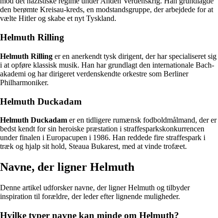
mod det nazistiske regime under Anden Verdenskrig. Han grundlagde
den berømte Kreisau-kreds, en modstandsgruppe, der arbejdede for at
vælte Hitler og skabe et nyt Tyskland.
Helmuth Rilling
Helmuth Rilling
er en anerkendt tysk dirigent, der har specialiseret sig
i at opføre klassisk musik. Han har grundlagt den internationale Bach-
akademi og har dirigeret verdenskendte orkestre som Berliner
Philharmoniker.
Helmuth Duckadam
Helmuth Duckadam
er en tidligere rumænsk fodboldmålmand, der er
bedst kendt for sin heroiske præstation i straffesparkskonkurrencen
under finalen i Europacupen i 1986. Han reddede fire straffespark i
træk og hjalp sit hold, Steaua Bukarest, med at vinde trofæet.
Navne, der ligner Helmuth
Denne artikel udforsker navne, der ligner Helmuth og tilbyder
inspiration til forældre, der leder efter lignende muligheder.
Hvilke typer navne kan minde om Helmuth?