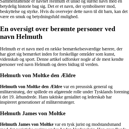
Sammenfattende er navnet Helmuth et unikt og stærkt navn med en
betydelig historie bag sig. Det er et navn, der symboliserer mod,
beskyttelse og styrke. Hvis du overvejer dette navn til dit barn, kan det
være en smuk og betydningsfuld mulighed.
En oversigt over berømte personer ved
navn Helmuth
Helmuth er et navn med en række bemærkelsesværdige bærere, der
har gjort sig bemærket inden for forskellige områder som kunst,
videnskab og sport. Denne artikel udforsker nogle af de mest kendte
personer ved navn Helmuth og deres bidrag til verden.
Helmuth von Moltke den Ældre
Helmuth von Moltke den Ældre
var en preussisk general og
militærstrateg, der spillede en afgørende rolle under Tysklands forening
i det 19. århundrede. Hans taktiske genialitet og lederskab har
inspireret generationer af militærstrateger.
Helmuth James von Moltke
Helmuth James von Moltke
var en tysk jurist og modstandsmand