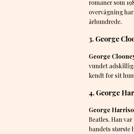
romaner som 1984
overvågning har g
århundrede.
3. George Clo
George Cloone
vundet adskillig
kendt for sit hu
4. George Har
George Harris
Beatles. Han var
bandets største h