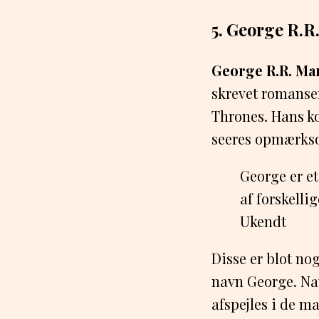
5. George R.R
George R.R. Ma
skrevet romanser
Thrones. Hans ko
seeres opmærkso
George er et
af forskelli
Ukendt
Disse er blot n
navn George. Nav
afspejles i de m