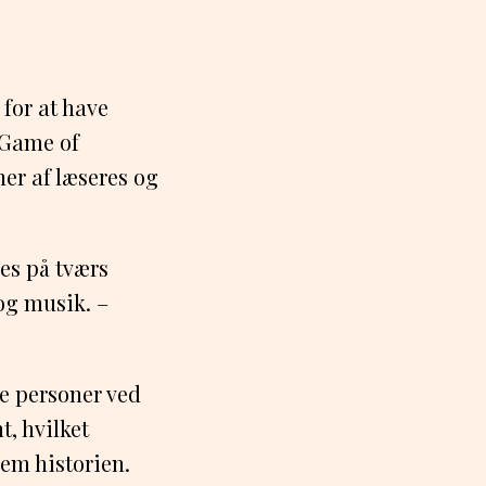
 for at have
n Game of
er af læseres og
ces på tværs
 og musik. –
e personer ved
t, hvilket
nem historien.