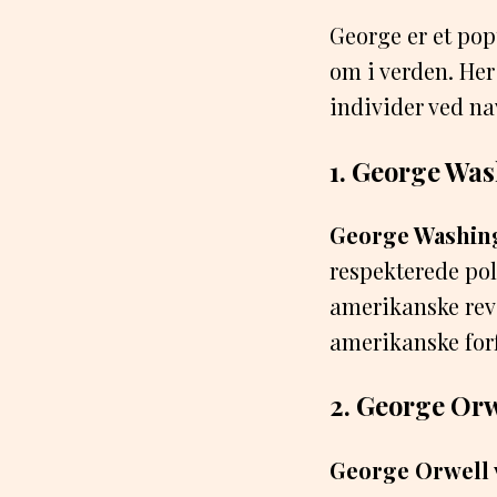
George er et po
om i verden. Her
individer ved n
1. George Wa
George Washin
respekterede pol
amerikanske revo
amerikanske for
2. George Orw
George Orwell