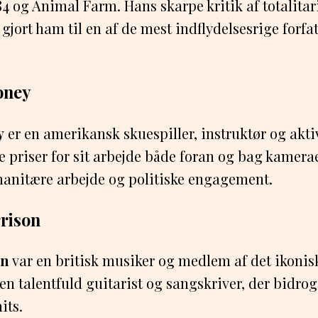
 og Animal Farm. Hans skarpe kritik af totalita
jort ham til en af de mest indflydelsesrige forfatt
oney
y
er en amerikansk skuespiller, instruktør og aktiv
e priser for sit arbejde både foran og bag kamera
manitære arbejde og politiske engagement.
rison
on
var en britisk musiker og medlem af det ikoni
 en talentfuld guitarist og sangskriver, der bidrog
its.