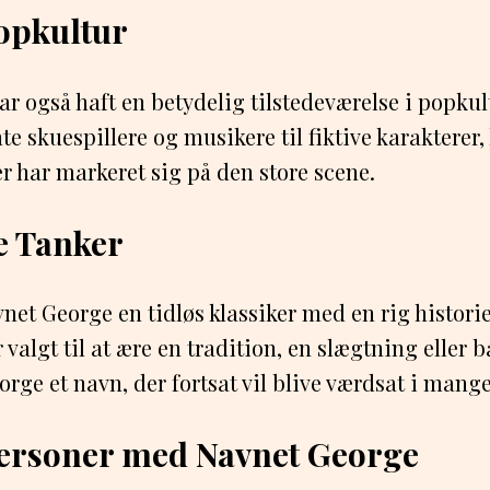
opkultur
r også haft en betydelig tilstedeværelse i popk
te skuespillere og musikere til fiktive karakterer
er har markeret sig på den store scene.
e Tanker
vnet George en tidløs klassiker med en rig histori
valgt til at ære en tradition, en slægtning eller b
orge et navn, der fortsat vil blive værdsat i mang
ersoner med Navnet George