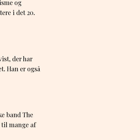
risme og
ere i det 20.
ist, der har
et. Han er også
ske band The
 til mange af