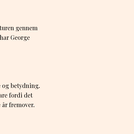
ulturen gennem
, har George
e og betydning.
are fordi det
e år fremover.