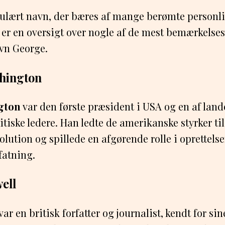
pulært navn, der bæres af mange berømte personl
 er en oversigt over nogle af de mest bemærkelse
avn George.
shington
gton
var den første præsident i USA og en af land
itiske ledere. Han ledte de amerikanske styrker til
lution og spillede en afgørende rolle i oprettels
fatning.
ell
var en britisk forfatter og journalist, kendt for si