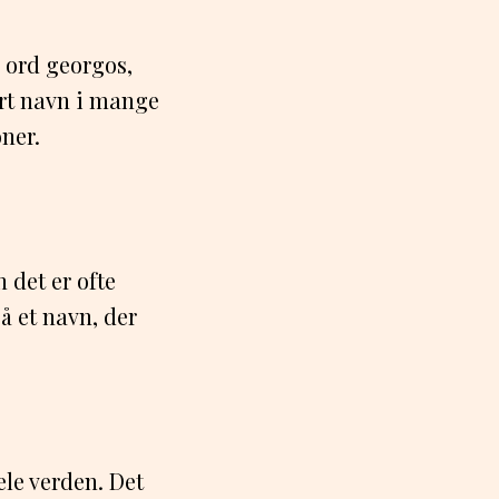
 ord georgos,
ært navn i mange
ner.
 det er ofte
 et navn, der
ele verden. Det