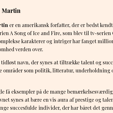
. Martin
rtin
er en amerikansk forfatter, der er bedst kendt
ien A Song of Ice and Fire, som blev til tv-serie
mplekse karakterer og intriger har fanget million
mhed verden over.
 tidløst navn, der synes at tiltrække talent og suc
ge områder som politik, litteratur, underholdning
ogle få eksempler på de mange bemærkelsesværdig
net synes at bære en vis aura af prestige og talen
ange succesfulde individer, der har båret det gen