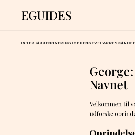
EGUIDES
INTERIØR
RENOVERING
JOB
PENGE
VELVÆRE
SKØNHE
George:
Navnet
Velkommen til vo
udforske oprinde
Oprindels