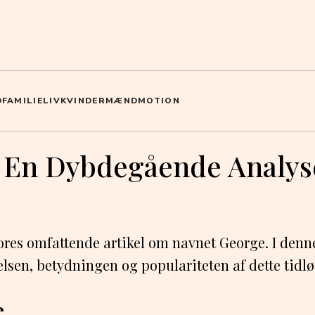
D
FAMILIELIV
KVINDER
MÆND
MOTION
 En Dybdegående Analys
res omfattende artikel om navnet George. I denne
lsen, betydningen og populariteten af dette tidlø
e