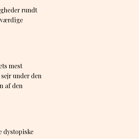
igheder rundt
sværdige
ets mest
 sejr under den
en af den
ne dystopiske