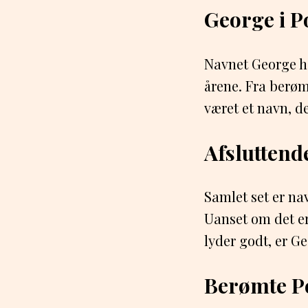
George i P
Navnet George ha
årene. Fra berøm
været et navn, d
Afsluttend
Samlet set er na
Uanset om det er 
lyder godt, er Ge
Berømte P