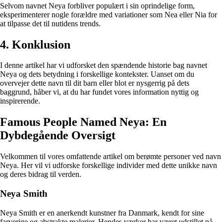
Selvom navnet Neya forbliver populært i sin oprindelige form,
eksperimenterer nogle forældre med variationer som Nea eller Nia for
at tilpasse det til nutidens trends.
4. Konklusion
I denne artikel har vi udforsket den spændende historie bag navnet
Neya og dets betydning i forskellige kontekster. Uanset om du
overvejer dette navn til dit barn eller blot er nysgerrig på dets
baggrund, håber vi, at du har fundet vores information nyttig og
inspirerende.
Famous People Named Neya: En
Dybdegående Oversigt
Velkommen til vores omfattende artikel om berømte personer ved navn
Neya. Her vil vi udforske forskellige individer med dette unikke navn
og deres bidrag til verden.
Neya Smith
Neya Smith er en anerkendt kunstner fra Danmark, kendt for sine
farverige og abstrakte malerier. Hendes værker har været udstillet på