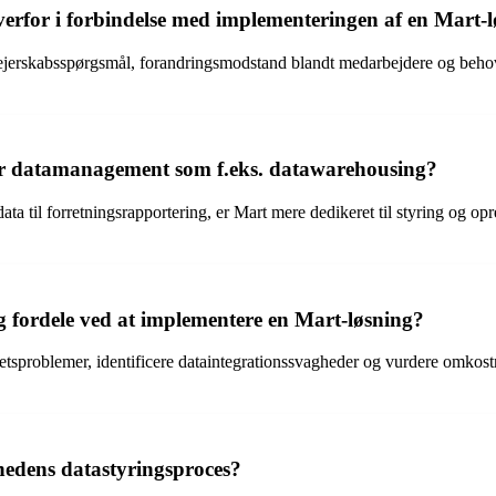
verfor i forbindelse med implementeringen af en Mart-
aejerskabsspørgsmål, forandringsmodstand blandt medarbejdere og behove
or datamanagement som f.eks. datawarehousing?
 til forretningsrapportering, er Mart mere dedikeret til styring og opre
 fordele ved at implementere en Mart-løsning?
etsproblemer, identificere dataintegrationssvagheder og vurdere omkost
hedens datastyringsproces?