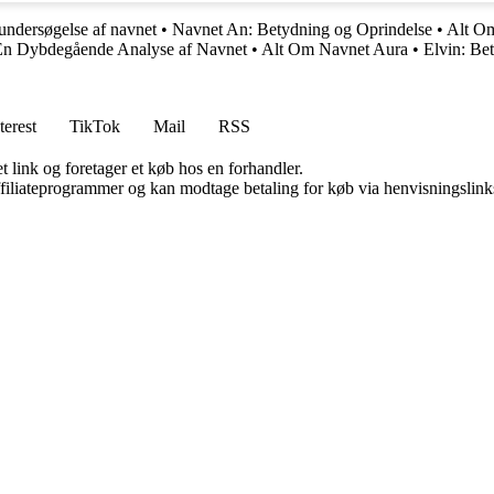
ndersøgelse af navnet
•
Navnet An: Betydning og Oprindelse
•
Alt O
 En Dybdegående Analyse af Navnet
•
Alt Om Navnet Aura
•
Elvin: Be
terest
TikTok
Mail
RSS
t link og foretager et køb hos en forhandler.
affiliateprogrammer og kan modtage betaling for køb via henvisningslinks