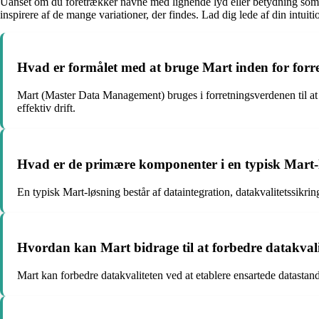
Uanset om du foretrækker navne med lignende lyd eller betydning som Mart
inspirere af de mange variationer, der findes. Lad dig lede af din intuit
Hvad er formålet med at bruge Mart inden for forr
Mart (Master Data Management) bruges i forretningsverdenen til at s
effektiv drift.
Hvad er de primære komponenter i en typisk Mart-
En typisk Mart-løsning består af dataintegration, datakvalitetssik
Hvordan kan Mart bidrage til at forbedre datakval
Mart kan forbedre datakvaliteten ved at etablere ensartede datastand