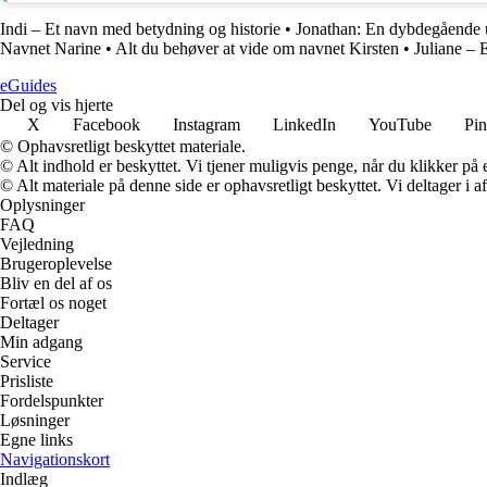
Indi – Et navn med betydning og historie
•
Jonathan: En dybdegående u
Navnet Narine
•
Alt du behøver at vide om navnet Kirsten
•
Juliane –
eGuides
Del og vis hjerte
X
Facebook
Instagram
LinkedIn
YouTube
Pin
© Ophavsretligt beskyttet materiale.
© Alt indhold er beskyttet. Vi tjener muligvis penge, når du klikker på e
© Alt materiale på denne side er ophavsretligt beskyttet. Vi deltager i 
Oplysninger
FAQ
Vejledning
Brugeroplevelse
Bliv en del af os
Fortæl os noget
Deltager
Min adgang
Service
Prisliste
Fordelspunkter
Løsninger
Egne links
Navigationskort
Indlæg