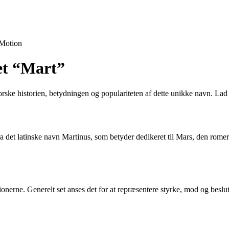
Motion
et “Mart”
rske historien, betydningen og populariteten af dette unikke navn. Lad 
fra det latinske navn Martinus, som betyder dedikeret til Mars, den ro
tionerne. Generelt set anses det for at repræsentere styrke, mod og be