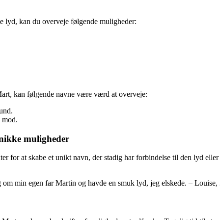
de lyd, kan du overveje følgende muligheder:
art, kan følgende navne være værd at overveje:
und.
g mod.
unikke muligheder
r at skabe et unikt navn, der stadig har forbindelse til den lyd eller
ig om min egen far Martin og havde en smuk lyd, jeg elskede. – Louise,