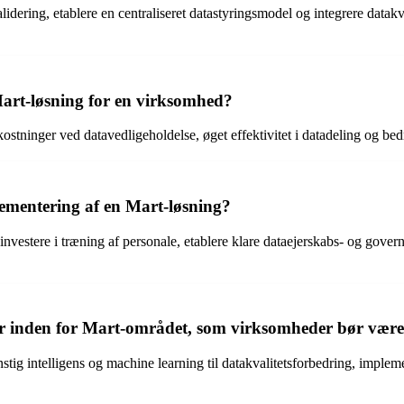
dering, etablere en centraliseret datastyringsmodel og integrere datakva
 Mart-løsning for en virksomhed?
ostninger ved datavedligeholdelse, øget effektivitet i datadeling og bedr
mentering af en Mart-løsning?
vestere i træning af personale, etablere klare dataejerskabs- og govern
nger inden for Mart-området, som virksomheder bør 
stig intelligens og machine learning til datakvalitetsforbedring, imple