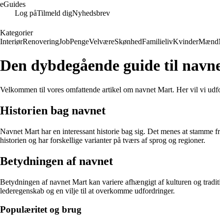
eGuides
Log på
Tilmeld dig
Nyhedsbrev
Kategorier
Interiør
Renovering
Job
Penge
Velvære
Skønhed
Familieliv
Kvinder
Mænd
Den dybdegående guide til navn
Velkommen til vores omfattende artikel om navnet Mart. Her vil vi udfo
Historien bag navnet
Navnet Mart har en interessant historie bag sig. Det menes at stamme 
historien og har forskellige varianter på tværs af sprog og regioner.
Betydningen af navnet
Betydningen af navnet Mart kan variere afhængigt af kulturen og tradi
lederegenskab og en vilje til at overkomme udfordringer.
Populæritet og brug