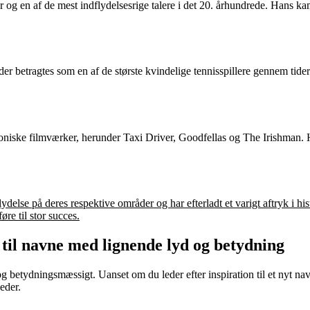
g en af de mest indflydelsesrige talere i det 20. århundrede. Hans kam
, der betragtes som en af de største kvindelige tennisspillere gennem ti
koniske filmværker, herunder Taxi Driver, Goodfellas og The Irishman. Ha
ydelse på deres respektive områder og har efterladt et varigt aftryk i hi
øre til stor succes.
til navne med lignende lyd og betydning
g betydningsmæssigt. Uanset om du leder efter inspiration til et nyt n
eder.