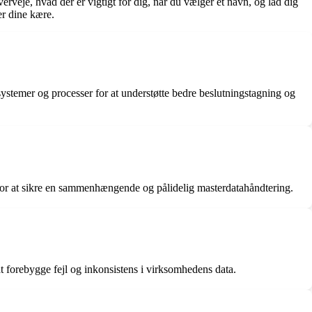
rveje, hvad der er vigtigt for dig, når du vælger et navn, og lad dig
er dine kære.
systemer og processer for at understøtte bedre beslutningstagning og
g for at sikre en sammenhængende og pålidelig masterdatahåndtering.
at forebygge fejl og inkonsistens i virksomhedens data.