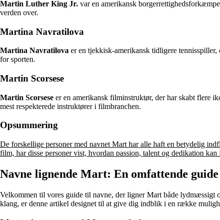
Martin Luther King Jr.
var en amerikansk borgerrettighedsforkæmper o
verden over.
Martina Navratilova
Martina Navratilova
er en tjekkisk-amerikansk tidligere tennisspiller
for sporten.
Martin Scorsese
Martin Scorsese
er en amerikansk filminstruktør, der har skabt flere i
mest respekterede instruktører i filmbranchen.
Opsummering
De forskellige personer med navnet Mart har alle haft en betydelig indfl
film, har disse personer vist, hvordan passion, talent og dedikation kan f
Navne lignende Mart: En omfattende guide 
Velkommen til vores guide til navne, der ligner Mart både lydmæssigt o
klang, er denne artikel designet til at give dig indblik i en række muligh