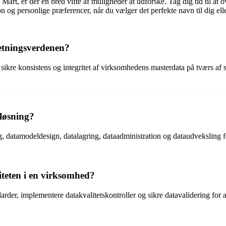
, er der en bred vifte af muligheder at udforske. Tag dig tid til at ove
ion og personlige præferencer, når du vælger det perfekte navn til dig ell
etningsverdenen?
ikre konsistens og integritet af virksomhedens masterdata på tværs af 
løsning?
ring, datamodeldesign, datalagring, dataadministration og dataudvekslin
iteten i en virksomhed?
arder, implementere datakvalitetskontroller og sikre datavalidering for 