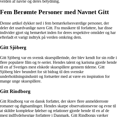
verden af navne og deres betydning.
Fem Berømte Personer med Navnet Gitt
Denne artikel dykker ned i fem bemærkelsesværdige personer, der
deler det usædvanlige navn Gitt. Fra musikere til forfattere, har disse
individer gjort sig bemærket inden for deres respektive områder og har
efterladt et varigt indtryk på verden omkring dem.
Gitt Sjöberg
Gitt Sjöberg var en svensk skuespillerinde, der blev kendt for sin rolle i
flere populære film og tv-serier. Hendes talent og karisma gjorde hende
til en af Sveriges mest elskede skuespillere gennem tiderne. Gitt
Sjöberg blev beundret for sit bidrag til den svenske
underholdningsindustri og fortsætter med at være en inspiration for
mange unge skuespillere.
Gitt Rindborg
Gitt Rindborg var en dansk forfatter, der skrev flere anmelderroste
romaner og digtsamlinger. Hendes skarpe observationsevne og evne til
at skildre komplekse følelser og relationer gjorde hende til en af de
mest indflydelsesrige forfattere i Danmark. Gitt Rindborgs værker