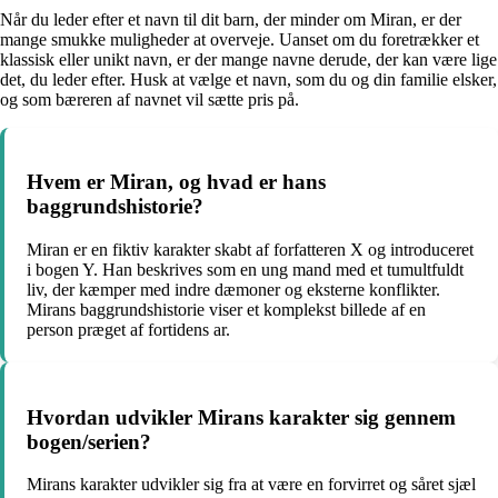
Når du leder efter et navn til dit barn, der minder om Miran, er der
mange smukke muligheder at overveje. Uanset om du foretrækker et
klassisk eller unikt navn, er der mange navne derude, der kan være lige
det, du leder efter. Husk at vælge et navn, som du og din familie elsker,
og som bæreren af navnet vil sætte pris på.
Hvem er Miran, og hvad er hans
baggrundshistorie?
Miran er en fiktiv karakter skabt af forfatteren X og introduceret
i bogen Y. Han beskrives som en ung mand med et tumultfuldt
liv, der kæmper med indre dæmoner og eksterne konflikter.
Mirans baggrundshistorie viser et komplekst billede af en
person præget af fortidens ar.
Hvordan udvikler Mirans karakter sig gennem
bogen/serien?
Mirans karakter udvikler sig fra at være en forvirret og såret sjæl