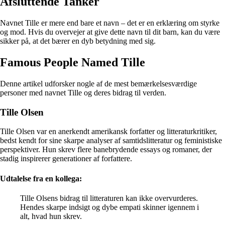
Afsluttende Tanker
Navnet Tille er mere end bare et navn – det er en erklæring om styrke
og mod. Hvis du overvejer at give dette navn til dit barn, kan du være
sikker på, at det bærer en dyb betydning med sig.
Famous People Named Tille
Denne artikel udforsker nogle af de mest bemærkelsesværdige
personer med navnet Tille og deres bidrag til verden.
Tille Olsen
Tille Olsen var en anerkendt amerikansk forfatter og litteraturkritiker,
bedst kendt for sine skarpe analyser af samtidslitteratur og feministiske
perspektiver. Hun skrev flere banebrydende essays og romaner, der
stadig inspirerer generationer af forfattere.
Udtalelse fra en kollega:
Tille Olsens bidrag til litteraturen kan ikke overvurderes.
Hendes skarpe indsigt og dybe empati skinner igennem i
alt, hvad hun skrev.