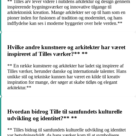
** Tilles arv lever videre i nutidens arkitektur og design gennem
inspirerende bygningsværker og innovative tilgange til
arkitektonisk kreation. Mange arkitekter ser op til ham som en
pioner inden for fusionen af tradition og modernitet, og hans
indflydelse kan ses i moderne byggerier over hele verden.**
Hvilke andre kunstnere og arkitekter har været
inspireret af Tilles værker?** **
** En række kunstnere og arkitekter har ladet sig inspirere af
Tilles værker, herunder danske og internationale talenter. Hans
unikke stil og tekniske kunnen har været en kilde til kreativ
inspiration for mange, der søger at skabe tidløs og elegant
arkitektur.**
Hvordan bidrog Tille til samfundets kulturelle
udvikling og identitet?** **
** Tilles bidrag til samfundets kulturelle udvikling og identitet
var betydningsfuldt, da hans værker kom til at symbolisere