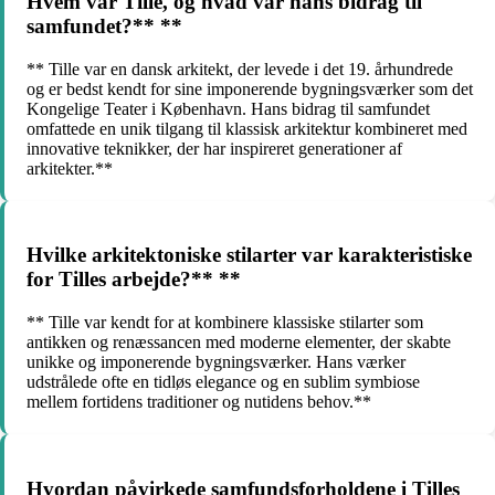
Hvem var Tille, og hvad var hans bidrag til
samfundet?** **
** Tille var en dansk arkitekt, der levede i det 19. århundrede
og er bedst kendt for sine imponerende bygningsværker som det
Kongelige Teater i København. Hans bidrag til samfundet
omfattede en unik tilgang til klassisk arkitektur kombineret med
innovative teknikker, der har inspireret generationer af
arkitekter.**
Hvilke arkitektoniske stilarter var karakteristiske
for Tilles arbejde?** **
** Tille var kendt for at kombinere klassiske stilarter som
antikken og renæssancen med moderne elementer, der skabte
unikke og imponerende bygningsværker. Hans værker
udstrålede ofte en tidløs elegance og en sublim symbiose
mellem fortidens traditioner og nutidens behov.**
Hvordan påvirkede samfundsforholdene i Tilles