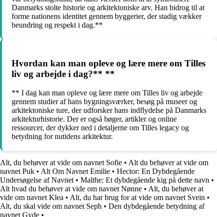
Danmarks stolte historie og arkitektoniske arv. Han bidrog til at
forme nationens identitet gennem byggerier, der stadig vækker
beundring og respekt i dag.**
Hvordan kan man opleve og lære mere om Tilles
liv og arbejde i dag?** **
** I dag kan man opleve og lære mere om Tilles liv og arbejde
gennem studier af hans bygningsværker, besøg på museer og
arkitektoniske ture, der udforsker hans indflydelse på Danmarks
arkitekturhistorie. Der er også bøger, artikler og online
ressourcer, der dykker ned i detaljerne om Tilles legacy og
betydning for nutidens arkitektur.
Alt, du behøver at vide om navnet Sofie
•
Alt du behøver at vide om
navnet Puk
•
Alt Om Navnet Emilie
•
Hector: En Dybdegående
Undersøgelse af Navnet
•
Malthe: Et dybdegående kig på dette navn
•
Alt hvad du behøver at vide om navnet Nønne
•
Alt, du behøver at
vide om navnet Klea
•
Alt, du har brug for at vide om navnet Svein
•
Alt, du skal vide om navnet Seph
•
Den dybdegående betydning af
navnet Gyde
•