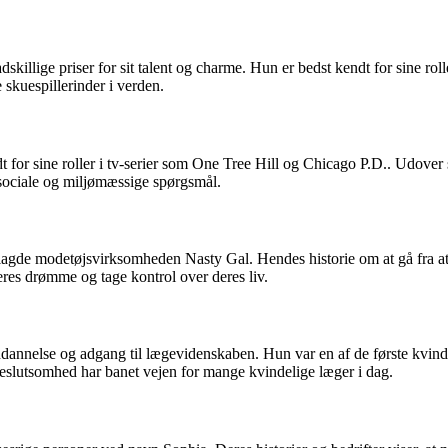
adskillige priser for sit talent og charme. Hun er bedst kendt for sine 
e skuespillerinder i verden.
dt for sine roller i tv-serier som One Tree Hill og Chicago P.D.. Udover
sociale og miljømæssige spørgsmål.
lagde modetøjsvirksomheden Nasty Gal. Hendes historie om at gå fra at væ
eres drømme og tage kontrol over deres liv.
ddannelse og adgang til lægevidenskaben. Hun var en af de første kvind
beslutsomhed har banet vejen for mange kvindelige læger i dag.