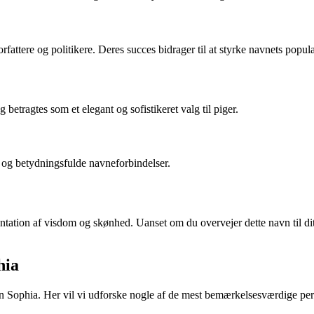
attere og politikere. Deres succes bidrager til at styrke navnets popular
etragtes som et elegant og sofistikeret valg til piger.
og betydningsfulde navneforbindelser.
ation af visdom og skønhed. Uanset om du overvejer dette navn til dit b
hia
 Sophia. Her vil vi udforske nogle af de mest bemærkelsesværdige pers