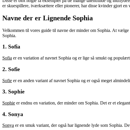
Disse er blot nogle få eksempler på de mange talentfulde og indflydel
er skuespillere, iværksættere eller pionerer, har disse kvinder gjort 
Navne der er Lignende Sophia
Velkommen til vores guide til navne der minder om Sophia. At vælge de
Sophia.
1. Sofia
Sofia
er en variation af navnet Sophia og er lige så smukt og populært. 
2. Sofie
Sofie
er en anden variant af navnet Sophia og er også meget almindelig
3. Sophie
Sophie
er endnu en variation, der minder om Sophia. Det er et elegant
4. Sonya
Sonya
er en smuk variant, der også har lignende lyde som Sophia. Det ti