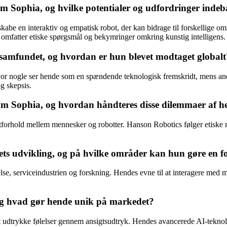
 Sophia, og hvilke potentialer og udfordringer indeb
kabe en interaktiv og empatisk robot, der kan bidrage til forskellige
omfatter etiske spørgsmål og bekymringer omkring kunstig intelligens.
i samfundet, og hvordan er hun blevet modtaget globalt
, hvor nogle ser hende som en spændende teknologisk fremskridt, mens a
g skepsis.
som Sophia, og hvordan håndteres disse dilemmaer af h
tforhold mellem mennesker og robotter. Hanson Robotics følger etiske re
dets udvikling, og på hvilke områder kan hun gøre en f
lse, serviceindustrien og forskning. Hendes evne til at interagere med 
 og hvad gør hende unik på markedet?
 udtrykke følelser gennem ansigtsudtryk. Hendes avancerede AI-teknologi 