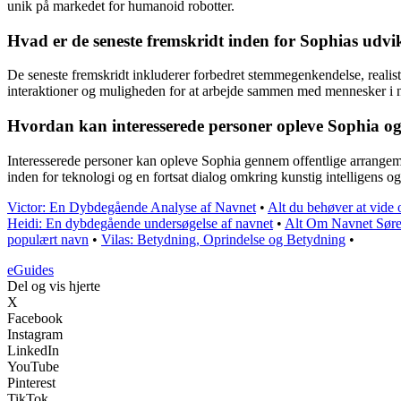
unik på markedet for humanoid robotter.
Hvad er de seneste fremskridt inden for Sophias udvi
De seneste fremskridt inkluderer forbedret stemmegenkendelse, realist
interaktioner og muligheden for at arbejde sammen med mennesker i n
Hvordan kan interesserede personer opleve Sophia og h
Interesserede personer kan opleve Sophia gennem offentlige arrangemen
inden for teknologi og en fortsat dialog omkring kunstig intelligens og
Victor: En Dybdegående Analyse af Navnet
•
Alt du behøver at vide
Heidi: En dybdegående undersøgelse af navnet
•
Alt Om Navnet Sør
populært navn
•
Vilas: Betydning, Oprindelse og Betydning
•
eGuides
Del og vis hjerte
X
Facebook
Instagram
LinkedIn
YouTube
Pinterest
TikTok