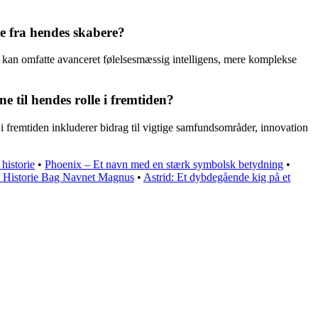
e fra hendes skabere?
r kan omfatte avanceret følelsesmæssig intelligens, mere komplekse
 til hendes rolle i fremtiden?
i fremtiden inkluderer bidrag til vigtige samfundsområder, innovation
historie
•
Phoenix – Et navn med en stærk symbolsk betydning
•
 Historie Bag Navnet Magnus
•
Astrid: Et dybdegående kig på et