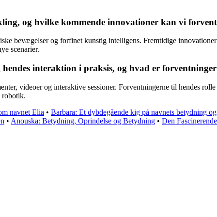
kling, og hvilke kommende innovationer kan vi forvent
iske bevægelser og forfinet kunstig intelligens. Fremtidige innovatione
ye scenarier.
endes interaktion i praksis, og hvad er forventningerne
ter, videoer og interaktive sessioner. Forventningerne til hendes rolle 
 robotik.
 om navnet Elia
•
Barbara: Et dybdegående kig på navnets betydning og 
en
•
Anouska: Betydning, Oprindelse og Betydning
•
Den Fascinerende