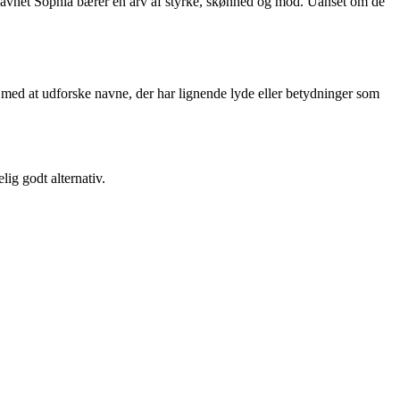
t navnet Sophia bærer en arv af styrke, skønhed og mod. Uanset om de
g med at udforske navne, der har lignende lyde eller betydninger som
lig godt alternativ.