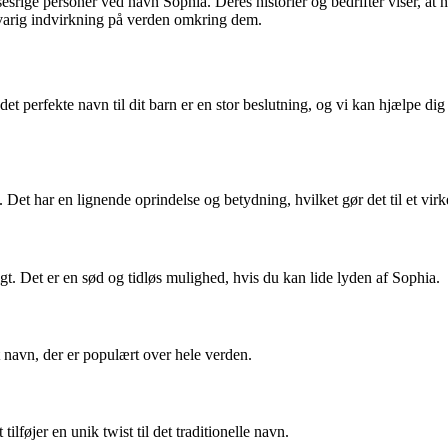
sesrige personer ved navn Sophia. Deres historier og bedrifter viser, a
en varig indvirkning på verden omkring dem.
t perfekte navn til dit barn er en stor beslutning, og vi kan hjælpe di
Det har en lignende oprindelse og betydning, hvilket gør det til et virke
t. Det er en sød og tidløs mulighed, hvis du kan lide lyden af Sophia.
 navn, der er populært over hele verden.
lføjer en unik twist til det traditionelle navn.