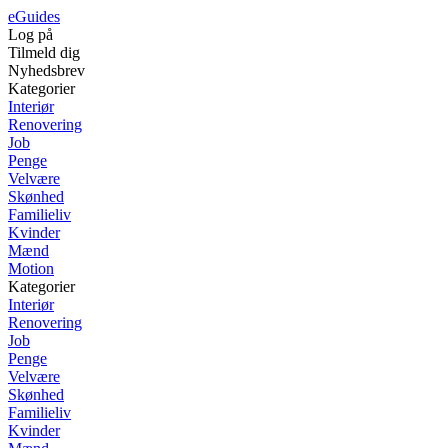
eGuides
Log på
Tilmeld dig
Nyhedsbrev
Kategorier
Interiør
Renovering
Job
Penge
Velvære
Skønhed
Familieliv
Kvinder
Mænd
Motion
Kategorier
Interiør
Renovering
Job
Penge
Velvære
Skønhed
Familieliv
Kvinder