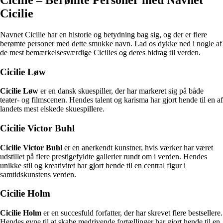
Cicilie
Navnet Cicilie har en historie og betydning bag sig, og der er flere
berømte personer med dette smukke navn. Lad os dykke ned i nogle af
de mest bemærkelsesværdige Cicilies og deres bidrag til verden.
Cicilie Løw
Cicilie Løw
er en dansk skuespiller, der har markeret sig på både
teater- og filmscenen. Hendes talent og karisma har gjort hende til en af
landets mest elskede skuespillere.
Cicilie Victor Buhl
Cicilie Victor Buhl
er en anerkendt kunstner, hvis værker har været
udstillet på flere prestigefyldte gallerier rundt om i verden. Hendes
unikke stil og kreativitet har gjort hende til en central figur i
samtidskunstens verden.
Cicilie Holm
Cicilie Holm
er en succesfuld forfatter, der har skrevet flere bestsellere.
Hendes evne til at skabe medrivende fortællinger har gjort hende til en