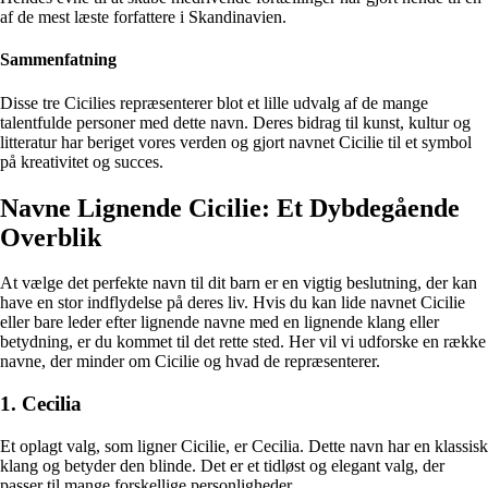
af de mest læste forfattere i Skandinavien.
Sammenfatning
Disse tre Cicilies repræsenterer blot et lille udvalg af de mange
talentfulde personer med dette navn. Deres bidrag til kunst, kultur og
litteratur har beriget vores verden og gjort navnet Cicilie til et symbol
på kreativitet og succes.
Navne Lignende Cicilie: Et Dybdegående
Overblik
At vælge det perfekte navn til dit barn er en vigtig beslutning, der kan
have en stor indflydelse på deres liv. Hvis du kan lide navnet Cicilie
eller bare leder efter lignende navne med en lignende klang eller
betydning, er du kommet til det rette sted. Her vil vi udforske en række
navne, der minder om Cicilie og hvad de repræsenterer.
1. Cecilia
Et oplagt valg, som ligner Cicilie, er Cecilia. Dette navn har en klassisk
klang og betyder den blinde. Det er et tidløst og elegant valg, der
passer til mange forskellige personligheder.