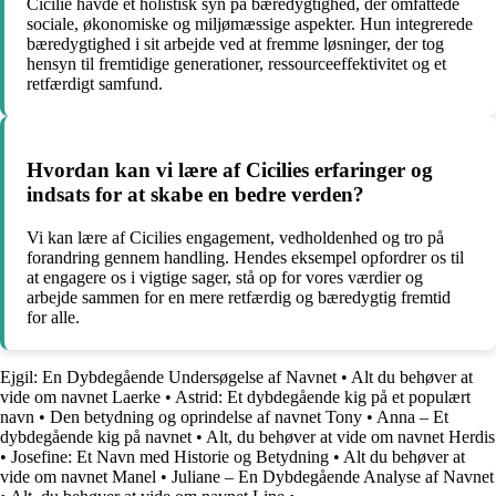
Cicilie havde et holistisk syn på bæredygtighed, der omfattede
sociale, økonomiske og miljømæssige aspekter. Hun integrerede
bæredygtighed i sit arbejde ved at fremme løsninger, der tog
hensyn til fremtidige generationer, ressourceeffektivitet og et
retfærdigt samfund.
Hvordan kan vi lære af Cicilies erfaringer og
indsats for at skabe en bedre verden?
Vi kan lære af Cicilies engagement, vedholdenhed og tro på
forandring gennem handling. Hendes eksempel opfordrer os til
at engagere os i vigtige sager, stå op for vores værdier og
arbejde sammen for en mere retfærdig og bæredygtig fremtid
for alle.
Ejgil: En Dybdegående Undersøgelse af Navnet
•
Alt du behøver at
vide om navnet Laerke
•
Astrid: Et dybdegående kig på et populært
navn
•
Den betydning og oprindelse af navnet Tony
•
Anna – Et
dybdegående kig på navnet
•
Alt, du behøver at vide om navnet Herdis
•
Josefine: Et Navn med Historie og Betydning
•
Alt du behøver at
vide om navnet Manel
•
Juliane – En Dybdegående Analyse af Navnet