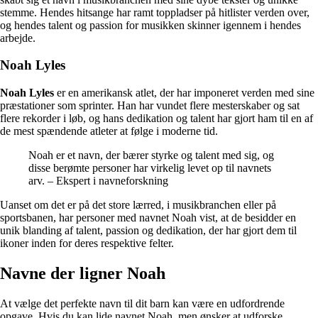
stemme. Hendes hitsange har ramt toppladser på hitlister verden over,
og hendes talent og passion for musikken skinner igennem i hendes
arbejde.
Noah Lyles
Noah Lyles
er en amerikansk atlet, der har imponeret verden med sine
præstationer som sprinter. Han har vundet flere mesterskaber og sat
flere rekorder i løb, og hans dedikation og talent har gjort ham til en af
de mest spændende atleter at følge i moderne tid.
Noah er et navn, der bærer styrke og talent med sig, og
disse berømte personer har virkelig levet op til navnets
arv. – Ekspert i navneforskning
Uanset om det er på det store lærred, i musikbranchen eller på
sportsbanen, har personer med navnet Noah vist, at de besidder en
unik blanding af talent, passion og dedikation, der har gjort dem til
ikoner inden for deres respektive felter.
Navne der ligner Noah
At vælge det perfekte navn til dit barn kan være en udfordrende
opgave. Hvis du kan lide navnet Noah, men ønsker at udforske