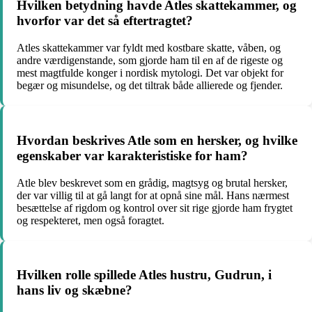
Hvilken betydning havde Atles skattekammer, og
hvorfor var det så eftertragtet?
Atles skattekammer var fyldt med kostbare skatte, våben, og
andre værdigenstande, som gjorde ham til en af de rigeste og
mest magtfulde konger i nordisk mytologi. Det var objekt for
begær og misundelse, og det tiltrak både allierede og fjender.
Hvordan beskrives Atle som en hersker, og hvilke
egenskaber var karakteristiske for ham?
Atle blev beskrevet som en grådig, magtsyg og brutal hersker,
der var villig til at gå langt for at opnå sine mål. Hans nærmest
besættelse af rigdom og kontrol over sit rige gjorde ham frygtet
og respekteret, men også foragtet.
Hvilken rolle spillede Atles hustru, Gudrun, i
hans liv og skæbne?