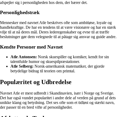
afspejler sig i personligheden hos dem, der bærer det.
Personlighedstræk
Mennesker med navnet Atle beskrives ofte som ambitiøse, loyale og
handlekraftige. De har en tendens til at være visionære og har en stærk
vilje til at nå deres mål. Deres lederegenskaber og evne til at træffe
beslutninger gør dem velegnede til at påtage sig ansvar og guide andre.
Kendte Personer med Navnet
Atle Antonsen:
Norsk skuespiller og komiker, kendt for sin
talentfulde humor og skuespilpræstationer.
Atle Selberg:
Norsk-amerikansk matematiker, der gjorde
betydelige bidrag til teorien om primtal.
Populæritet og Udbredelse
Navnet Atle er mest udbredt i Skandinavien, især i Norge og Sverige.
Det har også vundet popularitet i andre dele af verden på grund af dets
unikke klang og betydning. Det ses ofte som et tidløst og stærkt navn,
der passer til en bred vifte af personligheder.