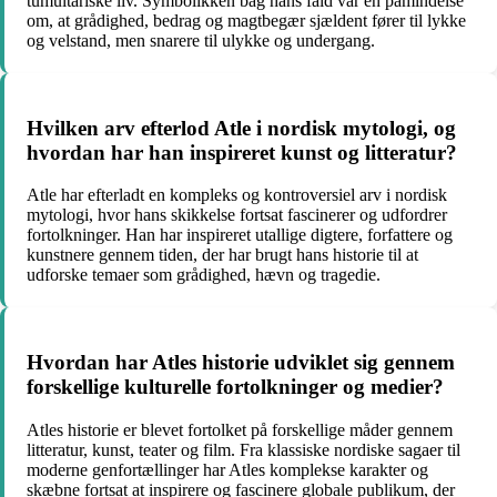
tumultariske liv. Symbolikken bag hans fald var en påmindelse
om, at grådighed, bedrag og magtbegær sjældent fører til lykke
og velstand, men snarere til ulykke og undergang.
Hvilken arv efterlod Atle i nordisk mytologi, og
hvordan har han inspireret kunst og litteratur?
Atle har efterladt en kompleks og kontroversiel arv i nordisk
mytologi, hvor hans skikkelse fortsat fascinerer og udfordrer
fortolkninger. Han har inspireret utallige digtere, forfattere og
kunstnere gennem tiden, der har brugt hans historie til at
udforske temaer som grådighed, hævn og tragedie.
Hvordan har Atles historie udviklet sig gennem
forskellige kulturelle fortolkninger og medier?
Atles historie er blevet fortolket på forskellige måder gennem
litteratur, kunst, teater og film. Fra klassiske nordiske sagaer til
moderne genfortællinger har Atles komplekse karakter og
skæbne fortsat at inspirere og fascinere globale publikum, der