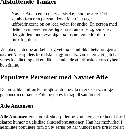
Afsluttende Tanker
Navnet Atle bærer en arv af styrke, mod og ære. Det
symboliserer en person, der er klar til at tage
udfordringerne op og lede vejen for andre. En person med
dette navn bærer en særlig aura af autoritet og karisma,
der gør dem mindeværdige og inspirerende for dem
omkring dem.
Vi håber, at denne artikel har givet dig et indblik i betydningen af
navnet Atle og dets historiske baggrund. Navne er en vigtig del af
vores identitet, og det er altid spændende at udforske deres dybere
betydning.
Populære Personer med Navnet Atle
Denne artikel udforsker nogle af de mest bemærkelsesværdige
personer med navnet Atle og deres bidrag til samfundet.
Atle Antonsen
Atle Antonsen
er en norsk skuespiller og komiker, der er kendt for sin
skarpe humor og alsidige skuespilpræstationer. Han har medvirket i
adskillige populære film og tv-serier og har vundet flere priser for sit