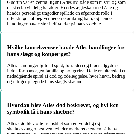
Gudrun var en central figur i Atles liv, både som hustru og som
en stærk kvindelig karakter. Hendes ægteskab med Atle og
hendes personlige tragedier spillede en afgørende rolle i
udviklingen af begivenhederne omkring ham, og hendes
handlinger havde stor indflydelse på hans skæbne.
Hvilke konsekvenser havde Atles handlinger for
hans slægt og kongeriget?
Atles handlinger førte til splid, forræderi og blodsudgydelser
inden for hans egen familie og kongerige. Dette resulterede i en
nedadgående spiral af død og ødelæggelse, hvor hævn, bedrag
og intriger prægede hans slægts skæbne.
Hvordan blev Atles død beskrevet, og hvilken
symbolik lå i hans skæbne?
Atles død blev ofte fremstillet som en voldelig og
skæbnesvanger begivenhed, der markerede enden på hans