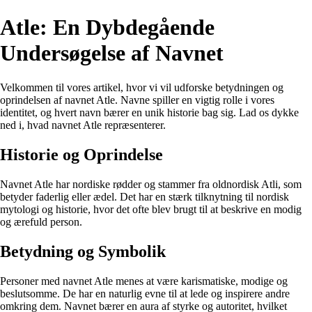
Atle: En Dybdegående
Undersøgelse af Navnet
Velkommen til vores artikel, hvor vi vil udforske betydningen og
oprindelsen af navnet Atle. Navne spiller en vigtig rolle i vores
identitet, og hvert navn bærer en unik historie bag sig. Lad os dykke
ned i, hvad navnet Atle repræsenterer.
Historie og Oprindelse
Navnet Atle har nordiske rødder og stammer fra oldnordisk Atli, som
betyder faderlig eller ædel. Det har en stærk tilknytning til nordisk
mytologi og historie, hvor det ofte blev brugt til at beskrive en modig
og ærefuld person.
Betydning og Symbolik
Personer med navnet Atle menes at være karismatiske, modige og
beslutsomme. De har en naturlig evne til at lede og inspirere andre
omkring dem. Navnet bærer en aura af styrke og autoritet, hvilket