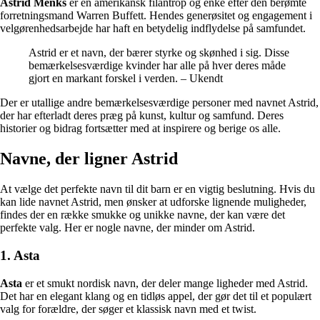
Astrid Menks
er en amerikansk filantrop og enke efter den berømte
forretningsmand Warren Buffett. Hendes generøsitet og engagement i
velgørenhedsarbejde har haft en betydelig indflydelse på samfundet.
Astrid er et navn, der bærer styrke og skønhed i sig. Disse
bemærkelsesværdige kvinder har alle på hver deres måde
gjort en markant forskel i verden. – Ukendt
Der er utallige andre bemærkelsesværdige personer med navnet Astrid,
der har efterladt deres præg på kunst, kultur og samfund. Deres
historier og bidrag fortsætter med at inspirere og berige os alle.
Navne, der ligner Astrid
At vælge det perfekte navn til dit barn er en vigtig beslutning. Hvis du
kan lide navnet Astrid, men ønsker at udforske lignende muligheder,
findes der en række smukke og unikke navne, der kan være det
perfekte valg. Her er nogle navne, der minder om Astrid.
1. Asta
Asta
er et smukt nordisk navn, der deler mange ligheder med Astrid.
Det har en elegant klang og en tidløs appel, der gør det til et populært
valg for forældre, der søger et klassisk navn med et twist.