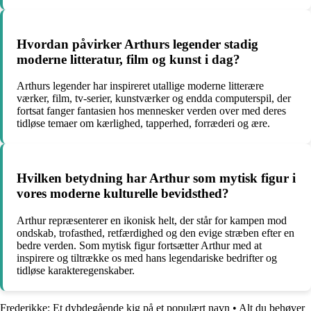
Hvordan påvirker Arthurs legender stadig
moderne litteratur, film og kunst i dag?
Arthurs legender har inspireret utallige moderne litterære
værker, film, tv-serier, kunstværker og endda computerspil, der
fortsat fanger fantasien hos mennesker verden over med deres
tidløse temaer om kærlighed, tapperhed, forræderi og ære.
Hvilken betydning har Arthur som mytisk figur i
vores moderne kulturelle bevidsthed?
Arthur repræsenterer en ikonisk helt, der står for kampen mod
ondskab, trofasthed, retfærdighed og den evige stræben efter en
bedre verden. Som mytisk figur fortsætter Arthur med at
inspirere og tiltrække os med hans legendariske bedrifter og
tidløse karakteregenskaber.
Frederikke: Et dybdegående kig på et populært navn
•
Alt du behøver