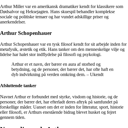
Arthur Miller var en amerikansk dramatiker kendt for klassikere som
Dødsalvor og Heksejagten. Hans skuespil behandler komplekse
sociale og politiske temaer og har vundet adskillige priser og
anerkendelser.
Arthur Schopenhauer
Arthur Schopenhauer var en tysk filosof kendt for sit arbejde inden for
metafysik, æstetik og etik. Hans tanker om den menneskelige vilje og
lidelse har halet stor indflydelse på filosofi og psykologi.
Arthur er et navn, der bærer en aura af storhed og
betydning, og de personer, der bærer det, har ofte haft en
dyb indvirkning på verden omkring dem. – Ukendt
Afsluttende tanker
Navnet Arthur er forbundet med styrke, visdom og historie, og de
personer, der bærer det, har efterladt deres aftryk på samfundet på
forskellige måder. Uanset om det er inden for litteratur, sport, historie
eller filosofi, er Arthurs enestående bidrag blevet husket og fejret
gennem tiden.