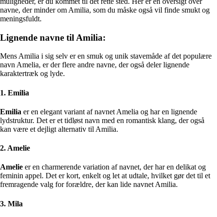
muligheder, er du kommet til det rette sted. Her er en oversigt over
navne, der minder om Amilia, som du måske også vil finde smukt og
meningsfuldt.
Lignende navne til Amilia:
Mens Amilia i sig selv er en smuk og unik stavemåde af det populære
navn Amelia, er der flere andre navne, der også deler lignende
karaktertræk og lyde.
1. Emilia
Emilia
er en elegant variant af navnet Amelia og har en lignende
lydstruktur. Det er et tidløst navn med en romantisk klang, der også
kan være et dejligt alternativ til Amilia.
2. Amelie
Amelie
er en charmerende variation af navnet, der har en delikat og
feminin appel. Det er kort, enkelt og let at udtale, hvilket gør det til et
fremragende valg for forældre, der kan lide navnet Amilia.
3. Mila