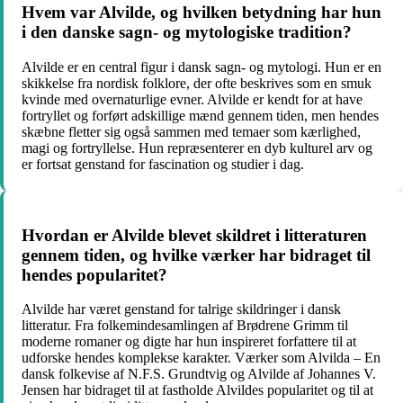
Hvem var Alvilde, og hvilken betydning har hun
i den danske sagn- og mytologiske tradition?
Alvilde er en central figur i dansk sagn- og mytologi. Hun er en
skikkelse fra nordisk folklore, der ofte beskrives som en smuk
kvinde med overnaturlige evner. Alvilde er kendt for at have
fortryllet og forført adskillige mænd gennem tiden, men hendes
skæbne fletter sig også sammen med temaer som kærlighed,
magi og fortryllelse. Hun repræsenterer en dyb kulturel arv og
er fortsat genstand for fascination og studier i dag.
Hvordan er Alvilde blevet skildret i litteraturen
gennem tiden, og hvilke værker har bidraget til
hendes popularitet?
Alvilde har været genstand for talrige skildringer i dansk
litteratur. Fra folkemindesamlingen af Brødrene Grimm til
moderne romaner og digte har hun inspireret forfattere til at
udforske hendes komplekse karakter. Værker som Alvilda – En
dansk folkevise af N.F.S. Grundtvig og Alvilde af Johannes V.
Jensen har bidraget til at fastholde Alvildes popularitet og til at