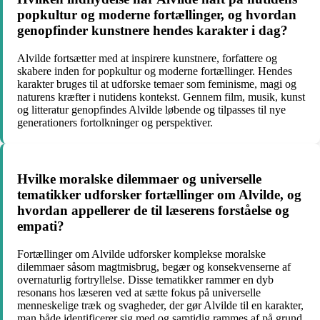
popkultur og moderne fortællinger, og hvordan
genopfinder kunstnere hendes karakter i dag?
Alvilde fortsætter med at inspirere kunstnere, forfattere og
skabere inden for popkultur og moderne fortællinger. Hendes
karakter bruges til at udforske temaer som feminisme, magi og
naturens kræfter i nutidens kontekst. Gennem film, musik, kunst
og litteratur genopfindes Alvilde løbende og tilpasses til nye
generationers fortolkninger og perspektiver.
Hvilke moralske dilemmaer og universelle
tematikker udforsker fortællinger om Alvilde, og
hvordan appellerer de til læserens forståelse og
empati?
Fortællinger om Alvilde udforsker komplekse moralske
dilemmaer såsom magtmisbrug, begær og konsekvenserne af
overnaturlig fortryllelse. Disse tematikker rammer en dyb
resonans hos læseren ved at sætte fokus på universelle
menneskelige træk og svagheder, der gør Alvilde til en karakter,
man både identificerer sig med og samtidig rammes af på grund