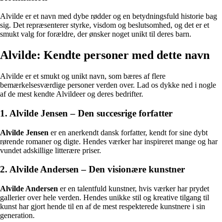
Alvilde er et navn med dybe rødder og en betydningsfuld historie bag
sig. Det repræsenterer styrke, visdom og beslutsomhed, og det er et
smukt valg for forældre, der ønsker noget unikt til deres barn.
Alvilde: Kendte personer med dette navn
Alvilde er et smukt og unikt navn, som bæres af flere
bemærkelsesværdige personer verden over. Lad os dykke ned i nogle
af de mest kendte Alvildeer og deres bedrifter.
1. Alvilde Jensen – Den succesrige forfatter
Alvilde Jensen
er en anerkendt dansk forfatter, kendt for sine dybt
rørende romaner og digte. Hendes værker har inspireret mange og har
vundet adskillige litterære priser.
2. Alvilde Andersen – Den visionære kunstner
Alvilde Andersen
er en talentfuld kunstner, hvis værker har prydet
gallerier over hele verden. Hendes unikke stil og kreative tilgang til
kunst har gjort hende til en af de mest respekterede kunstnere i sin
generation.