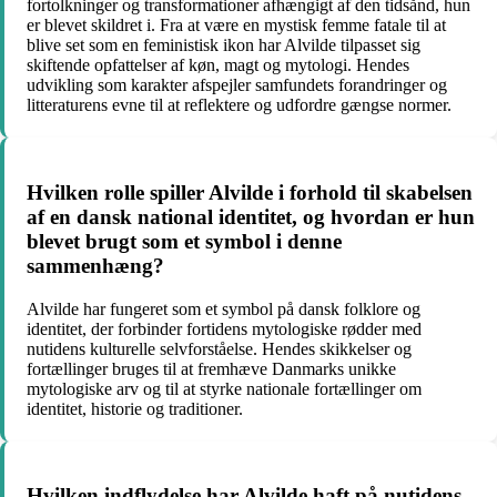
fortolkninger og transformationer afhængigt af den tidsånd, hun
er blevet skildret i. Fra at være en mystisk femme fatale til at
blive set som en feministisk ikon har Alvilde tilpasset sig
skiftende opfattelser af køn, magt og mytologi. Hendes
udvikling som karakter afspejler samfundets forandringer og
litteraturens evne til at reflektere og udfordre gængse normer.
Hvilken rolle spiller Alvilde i forhold til skabelsen
af en dansk national identitet, og hvordan er hun
blevet brugt som et symbol i denne
sammenhæng?
Alvilde har fungeret som et symbol på dansk folklore og
identitet, der forbinder fortidens mytologiske rødder med
nutidens kulturelle selvforståelse. Hendes skikkelser og
fortællinger bruges til at fremhæve Danmarks unikke
mytologiske arv og til at styrke nationale fortællinger om
identitet, historie og traditioner.
Hvilken indflydelse har Alvilde haft på nutidens