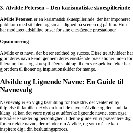
3. Alvilde Petersen – Den karismatiske skuespillerinde
Alvilde Petersen
er en karismatisk skuespillerinde, der har imponeret
publikum med sit talent og sin alsidighed på scenen og på film. Hun
har modtaget adskillige priser for sine enestående præstationer.
Opsummering
Alvilde
er et navn, der bærer stolthed og succes. Disse tre Alvildeer har
gjort deres navn kendt gennem deres enestående præstationer inden for
litteratur, kunst og skuespil. Deres bidrag til deres respektive felter har
gjort dem til ikoner og inspirationskilder for mange.
Alvilde og Lignende Navne: En Guide til
Navnevalg
Navnevalg er en vigtig beslutning for forældre, der venter en ny
tilføjelse til familien. Hvis du kan lide navnet Alvilde og dens unikke
klang, så kan det være nyttigt at udforske lignende navne, som også
udstråler karakter og personlighed. I denne guide vil vi præsentere dig
for en række navne, der minder om Alvilde, og som måske kan
inspirere dig i din beslutningsproces.