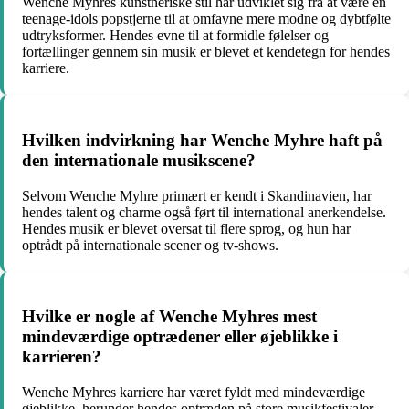
Wenche Myhres kunstneriske stil har udviklet sig fra at være en
teenage-idols popstjerne til at omfavne mere modne og dybtfølte
udtryksformer. Hendes evne til at formidle følelser og
fortællinger gennem sin musik er blevet et kendetegn for hendes
karriere.
Hvilken indvirkning har Wenche Myhre haft på
den internationale musikscene?
Selvom Wenche Myhre primært er kendt i Skandinavien, har
hendes talent og charme også ført til international anerkendelse.
Hendes musik er blevet oversat til flere sprog, og hun har
optrådt på internationale scener og tv-shows.
Hvilke er nogle af Wenche Myhres mest
mindeværdige optrædener eller øjeblikke i
karrieren?
Wenche Myhres karriere har været fyldt med mindeværdige
øjeblikke, herunder hendes optræden på store musikfestivaler,