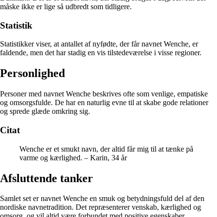
måske ikke er lige så udbredt som tidligere.
Statistik
Statistikker viser, at antallet af nyfødte, der får navnet Wenche, er
faldende, men det har stadig en vis tilstedeværelse i visse regioner.
Personlighed
Personer med navnet Wenche beskrives ofte som venlige, empatiske
og omsorgsfulde. De har en naturlig evne til at skabe gode relationer
og sprede glæde omkring sig.
Citat
Wenche er et smukt navn, der altid får mig til at tænke på
varme og kærlighed. – Karin, 34 år
Afsluttende tanker
Samlet set er navnet Wenche en smuk og betydningsfuld del af den
nordiske navnetradition. Det repræsenterer venskab, kærlighed og
omsorg, og vil altid være forbundet med positive egenskaber.