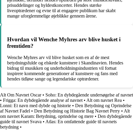
prisuddelinger og hyldestkoncerter. Hendes stærke
liveoptrædener og evne til at engagere publikum har skabt
mange uforglemmelige øjeblikke gennem årene.
Hvordan vil Wenche Myhres arv blive husket i
fremtiden?
Wenche Myhres arv vil blive husket som en af de mest
betydningsfulde og elskede kunstnere i Skandinavien. Hendes
bidrag til musikken og underholdningsindustrien vil fortsat
inspirere kommende generationer af kunstnere og fans med
hendes tidløse sange og legendariske optrædener.
Alt Om Navnet Oscar
•
Soho: En dybdegående undersøgelse af navnet
•
Frigga: En dybdegående analyse af navnet
•
Alt om navnet Rea
•
Lonni: Et navn med dybde og historie
•
Den Betydning og Oprindelse
af Navnet Fadel
•
Den Betydning og Historie Bag Navnet Perry
•
Alt
om navnet Karam: Betydning, oprindelse og mere
•
Den dybdegående
guide til navnet Svava
•
Atlas: En omfattende guide til navnets
betydning
•