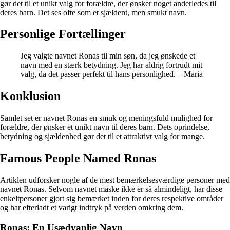
gør det til et unikt valg for forældre, der ønsker noget anderledes til
deres barn. Det ses ofte som et sjældent, men smukt navn.
Personlige Fortællinger
Jeg valgte navnet Ronas til min søn, da jeg ønskede et
navn med en stærk betydning. Jeg har aldrig fortrudt mit
valg, da det passer perfekt til hans personlighed. – Maria
Konklusion
Samlet set er navnet Ronas en smuk og meningsfuld mulighed for
forældre, der ønsker et unikt navn til deres barn. Dets oprindelse,
betydning og sjældenhed gør det til et attraktivt valg for mange.
Famous People Named Ronas
Artiklen udforsker nogle af de mest bemærkelsesværdige personer med
navnet Ronas. Selvom navnet måske ikke er så almindeligt, har disse
enkeltpersoner gjort sig bemærket inden for deres respektive områder
og har efterladt et varigt indtryk på verden omkring dem.
Ronas: En Usædvanlig Navn