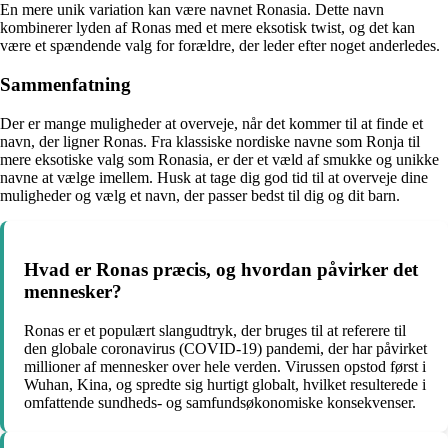
En mere unik variation kan være navnet Ronasia. Dette navn
kombinerer lyden af Ronas med et mere eksotisk twist, og det kan
være et spændende valg for forældre, der leder efter noget anderledes.
Sammenfatning
Der er mange muligheder at overveje, når det kommer til at finde et
navn, der ligner Ronas. Fra klassiske nordiske navne som Ronja til
mere eksotiske valg som Ronasia, er der et væld af smukke og unikke
navne at vælge imellem. Husk at tage dig god tid til at overveje dine
muligheder og vælg et navn, der passer bedst til dig og dit barn.
Hvad er Ronas præcis, og hvordan påvirker det
mennesker?
Ronas er et populært slangudtryk, der bruges til at referere til
den globale coronavirus (COVID-19) pandemi, der har påvirket
millioner af mennesker over hele verden. Virussen opstod først i
Wuhan, Kina, og spredte sig hurtigt globalt, hvilket resulterede i
omfattende sundheds- og samfundsøkonomiske konsekvenser.