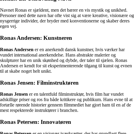
Navnet Ronas er sjældent, men det bærer en vis mystik og unikhed.
Personer med dette navn har ofte vist sig at være kreative, visionære og
nysgerrige individer, der bryder med konventionerne og skaber deres
egen vej.
Ronas Andersen: Kunstneren
Ronas Andersen
er en anerkendt dansk kunstner, hvis værker har
vundet international anerkendelse. Hans abstrakte malerier og
skulpturer har en unik skønhed og dybde, der taler til sjælen. Ronas
Andersen er kendt for sit eksperimenterende tilgang til kunst og evnen
til at skabe noget helt unikt.
Ronas Jensen: Filminstruktøren
Ronas Jensen
er en talentfuld filminstruktør, hvis film har vundet
adskillige priser og ros fra både kritikere og publikum. Hans evne til at
fortælle rørende historier gennem filmmediet har gjort ham til en af de
mest respekterede instruktører i branchen.
Ronas Petersen: Innovatøren
Ronas Petersen
er en visionær iværksætter, der har grundlagt flere