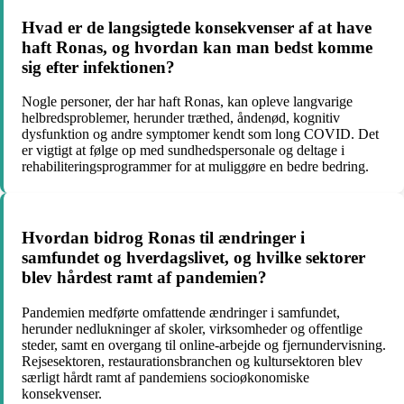
Hvad er de langsigtede konsekvenser af at have
haft Ronas, og hvordan kan man bedst komme
sig efter infektionen?
Nogle personer, der har haft Ronas, kan opleve langvarige
helbredsproblemer, herunder træthed, åndenød, kognitiv
dysfunktion og andre symptomer kendt som long COVID. Det
er vigtigt at følge op med sundhedspersonale og deltage i
rehabiliteringsprogrammer for at muliggøre en bedre bedring.
Hvordan bidrog Ronas til ændringer i
samfundet og hverdagslivet, og hvilke sektorer
blev hårdest ramt af pandemien?
Pandemien medførte omfattende ændringer i samfundet,
herunder nedlukninger af skoler, virksomheder og offentlige
steder, samt en overgang til online-arbejde og fjernundervisning.
Rejsesektoren, restaurationsbranchen og kultursektoren blev
særligt hårdt ramt af pandemiens socioøkonomiske
konsekvenser.