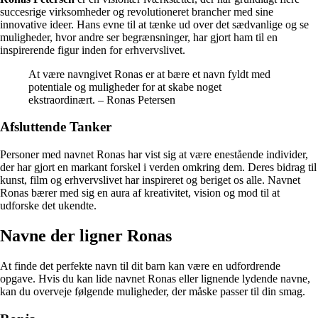
succesrige virksomheder og revolutioneret brancher med sine
innovative ideer. Hans evne til at tænke ud over det sædvanlige og se
muligheder, hvor andre ser begrænsninger, har gjort ham til en
inspirerende figur inden for erhvervslivet.
At være navngivet Ronas er at bære et navn fyldt med
potentiale og muligheder for at skabe noget
ekstraordinært. – Ronas Petersen
Afsluttende Tanker
Personer med navnet Ronas har vist sig at være enestående individer,
der har gjort en markant forskel i verden omkring dem. Deres bidrag til
kunst, film og erhvervslivet har inspireret og beriget os alle. Navnet
Ronas bærer med sig en aura af kreativitet, vision og mod til at
udforske det ukendte.
Navne der ligner Ronas
At finde det perfekte navn til dit barn kan være en udfordrende
opgave. Hvis du kan lide navnet Ronas eller lignende lydende navne,
kan du overveje følgende muligheder, der måske passer til din smag.