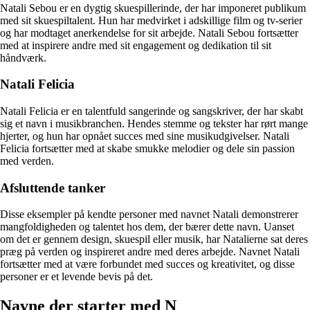
Natali Sebou er en dygtig skuespillerinde, der har imponeret publikum
med sit skuespiltalent. Hun har medvirket i adskillige film og tv-serier
og har modtaget anerkendelse for sit arbejde. Natali Sebou fortsætter
med at inspirere andre med sit engagement og dedikation til sit
håndværk.
Natali Felicia
Natali Felicia er en talentfuld sangerinde og sangskriver, der har skabt
sig et navn i musikbranchen. Hendes stemme og tekster har rørt mange
hjerter, og hun har opnået succes med sine musikudgivelser. Natali
Felicia fortsætter med at skabe smukke melodier og dele sin passion
med verden.
Afsluttende tanker
Disse eksempler på kendte personer med navnet Natali demonstrerer
mangfoldigheden og talentet hos dem, der bærer dette navn. Uanset
om det er gennem design, skuespil eller musik, har Natalierne sat deres
præg på verden og inspireret andre med deres arbejde. Navnet Natali
fortsætter med at være forbundet med succes og kreativitet, og disse
personer er et levende bevis på det.
Navne der starter med N