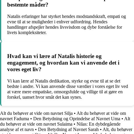
bestemte måder?
Natalis erfaringer har styrket hendes modstandskraft, empati og
evne til at se muligheder i enhver udfordring. Hendes
handlinger afspejler hendes livsvisdom og dybe forståelse for
livets kompleksiteter.
Hvad kan vi lære af Natalis historie og
engagement, og hvordan kan vi anvende det i
vores eget liv?
Vi kan lære af Natalis dedikation, styrke og evne til at se det
bedste i andre. Vi kan anvende disse værdier i vores eget liv ved
at være mere empatiske, omsorgsfulde og villige til at gøre en
forskel, uanset hvor småt det kan synes.
Alt du behøver at vide om navnet Silja
•
Alt du behøver at vide om
navnet Faduma
•
Den Betydning og Oprindelse af Navnet Uma
•
Alt
du behøver at vide om navnet Sulaima
•
Nilas: En dybdegående
analyse af et navn
•
Den Betydning af Navnet Sarah
•
Alt, du behøver