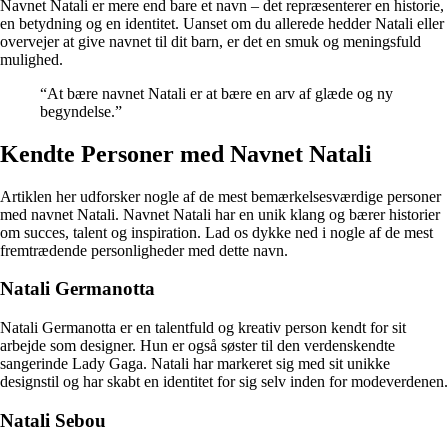
Navnet Natali er mere end bare et navn – det repræsenterer en historie,
en betydning og en identitet. Uanset om du allerede hedder Natali eller
overvejer at give navnet til dit barn, er det en smuk og meningsfuld
mulighed.
“At bære navnet Natali er at bære en arv af glæde og ny
begyndelse.”
Kendte Personer med Navnet Natali
Artiklen her udforsker nogle af de mest bemærkelsesværdige personer
med navnet Natali. Navnet Natali har en unik klang og bærer historier
om succes, talent og inspiration. Lad os dykke ned i nogle af de mest
fremtrædende personligheder med dette navn.
Natali Germanotta
Natali Germanotta er en talentfuld og kreativ person kendt for sit
arbejde som designer. Hun er også søster til den verdenskendte
sangerinde Lady Gaga. Natali har markeret sig med sit unikke
designstil og har skabt en identitet for sig selv inden for modeverdenen.
Natali Sebou