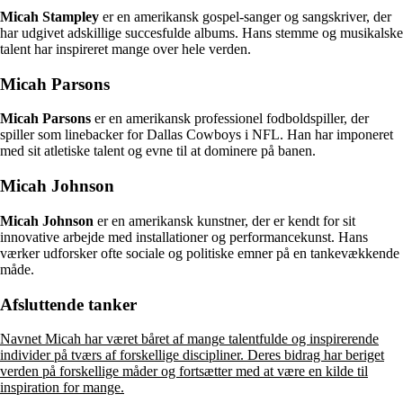
Micah Stampley
er en amerikansk gospel-sanger og sangskriver, der
har udgivet adskillige succesfulde albums. Hans stemme og musikalske
talent har inspireret mange over hele verden.
Micah Parsons
Micah Parsons
er en amerikansk professionel fodboldspiller, der
spiller som linebacker for Dallas Cowboys i NFL. Han har imponeret
med sit atletiske talent og evne til at dominere på banen.
Micah Johnson
Micah Johnson
er en amerikansk kunstner, der er kendt for sit
innovative arbejde med installationer og performancekunst. Hans
værker udforsker ofte sociale og politiske emner på en tankevækkende
måde.
Afsluttende tanker
Navnet Micah har været båret af mange talentfulde og inspirerende
individer på tværs af forskellige discipliner. Deres bidrag har beriget
verden på forskellige måder og fortsætter med at være en kilde til
inspiration for mange.