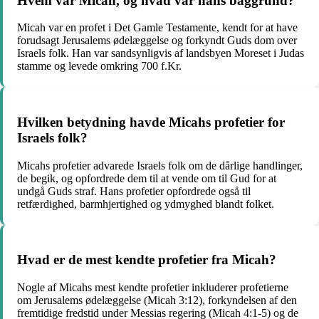
Hvem var Micah, og hvad var hans baggrund?
Micah var en profet i Det Gamle Testamente, kendt for at have
forudsagt Jerusalems ødelæggelse og forkyndt Guds dom over
Israels folk. Han var sandsynligvis af landsbyen Moreset i Judas
stamme og levede omkring 700 f.Kr.
Hvilken betydning havde Micahs profetier for
Israels folk?
Micahs profetier advarede Israels folk om de dårlige handlinger,
de begik, og opfordrede dem til at vende om til Gud for at
undgå Guds straf. Hans profetier opfordrede også til
retfærdighed, barmhjertighed og ydmyghed blandt folket.
Hvad er de mest kendte profetier fra Micah?
Nogle af Micahs mest kendte profetier inkluderer profetierne
om Jerusalems ødelæggelse (Micah 3:12), forkyndelsen af den
fremtidige fredstid under Messias regering (Micah 4:1-5) og de