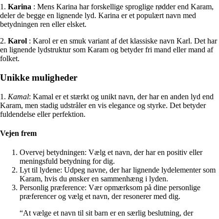
1.
Karina
: Mens Karina har forskellige sproglige rødder end Karam,
deler de begge en lignende lyd. Karina er et populært navn med
betydningen ren eller elsket.
2.
Karol
: Karol er en smuk variant af det klassiske navn Karl. Det har
en lignende lydstruktur som Karam og betyder fri mand eller mand af
folket.
Unikke muligheder
1.
Kamal
: Kamal er et stærkt og unikt navn, der har en anden lyd end
Karam, men stadig udstråler en vis elegance og styrke. Det betyder
fuldendelse eller perfektion.
Vejen frem
Overvej betydningen: Vælg et navn, der har en positiv eller
meningsfuld betydning for dig.
Lyt til lydene: Udpeg navne, der har lignende lydelementer som
Karam, hvis du ønsker en sammenhæng i lyden.
Personlig præference: Vær opmærksom på dine personlige
præferencer og vælg et navn, der resonerer med dig.
“At vælge et navn til sit barn er en særlig beslutning, der