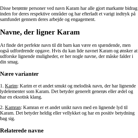
Disse berømte personer ved navn Karam har alle gjort markante bidrag
inden for deres respektive områder og har efterladt et varigt indtryk på
samfundet gennem deres arbejde og engagement.
Navne, der ligner Karam
At finde det perfekte navn til dit barn kan være en spændende, men
også udfordrende opgave. Hvis du kan lide navnet Karam og ønsker at
udforske lignende muligheder, er her nogle navne, der måske falder i
din smag.
Nære varianter
1.
Karim
: Karim er et andet smukt og melodisk navn, der har lignende
lydelementer som Karam. Det betyder generelt generøs eller ædel og
har en eksotisk klang.
2.
Kamran
: Kamran er et andet unikt navn med en lignende lyd til
Karam. Det betyder heldig eller vellykket og har en positiv betydning
bag sig.
Relaterede navne