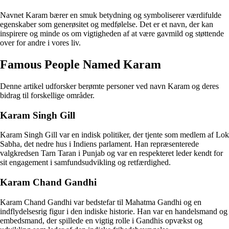
Navnet Karam bærer en smuk betydning og symboliserer værdifulde
egenskaber som generøsitet og medfølelse. Det er et navn, der kan
inspirere og minde os om vigtigheden af at være gavmild og støttende
over for andre i vores liv.
Famous People Named Karam
Denne artikel udforsker berømte personer ved navn Karam og deres
bidrag til forskellige områder.
Karam Singh Gill
Karam Singh Gill var en indisk politiker, der tjente som medlem af Lok
Sabha, det nedre hus i Indiens parlament. Han repræsenterede
valgkredsen Tarn Taran i Punjab og var en respekteret leder kendt for
sit engagement i samfundsudvikling og retfærdighed.
Karam Chand Gandhi
Karam Chand Gandhi var bedstefar til Mahatma Gandhi og en
indflydelsesrig figur i den indiske historie. Han var en handelsmand og
embedsmand, der spillede en vigtig rolle i Gandhis opvækst og