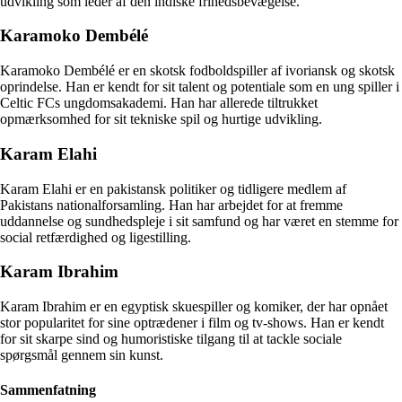
udvikling som leder af den indiske frihedsbevægelse.
Karamoko Dembélé
Karamoko Dembélé er en skotsk fodboldspiller af ivoriansk og skotsk
oprindelse. Han er kendt for sit talent og potentiale som en ung spiller i
Celtic FCs ungdomsakademi. Han har allerede tiltrukket
opmærksomhed for sit tekniske spil og hurtige udvikling.
Karam Elahi
Karam Elahi er en pakistansk politiker og tidligere medlem af
Pakistans nationalforsamling. Han har arbejdet for at fremme
uddannelse og sundhedspleje i sit samfund og har været en stemme for
social retfærdighed og ligestilling.
Karam Ibrahim
Karam Ibrahim er en egyptisk skuespiller og komiker, der har opnået
stor popularitet for sine optrædener i film og tv-shows. Han er kendt
for sit skarpe sind og humoristiske tilgang til at tackle sociale
spørgsmål gennem sin kunst.
Sammenfatning