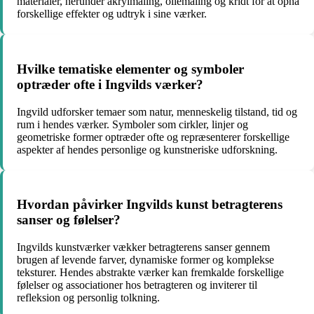
materialer, herunder akrylmaling, oliemaling og kridt for at opnå
forskellige effekter og udtryk i sine værker.
Hvilke tematiske elementer og symboler
optræder ofte i Ingvilds værker?
Ingvild udforsker temaer som natur, menneskelig tilstand, tid og
rum i hendes værker. Symboler som cirkler, linjer og
geometriske former optræder ofte og repræsenterer forskellige
aspekter af hendes personlige og kunstneriske udforskning.
Hvordan påvirker Ingvilds kunst betragterens
sanser og følelser?
Ingvilds kunstværker vækker betragterens sanser gennem
brugen af levende farver, dynamiske former og komplekse
teksturer. Hendes abstrakte værker kan fremkalde forskellige
følelser og associationer hos betragteren og inviterer til
refleksion og personlig tolkning.