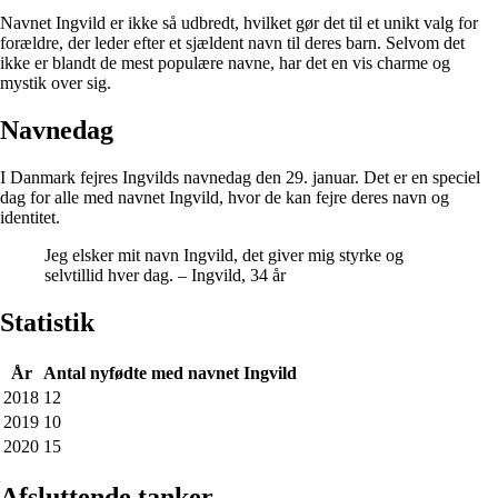
Navnet Ingvild er ikke så udbredt, hvilket gør det til et unikt valg for
forældre, der leder efter et sjældent navn til deres barn. Selvom det
ikke er blandt de mest populære navne, har det en vis charme og
mystik over sig.
Navnedag
I Danmark fejres Ingvilds navnedag den 29. januar. Det er en speciel
dag for alle med navnet Ingvild, hvor de kan fejre deres navn og
identitet.
Jeg elsker mit navn Ingvild, det giver mig styrke og
selvtillid hver dag. – Ingvild, 34 år
Statistik
År
Antal nyfødte med navnet Ingvild
2018
12
2019
10
2020
15
Afsluttende tanker