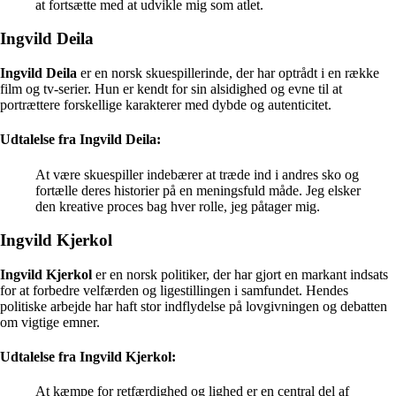
at fortsætte med at udvikle mig som atlet.
Ingvild Deila
Ingvild Deila
er en norsk skuespillerinde, der har optrådt i en række
film og tv-serier. Hun er kendt for sin alsidighed og evne til at
portrættere forskellige karakterer med dybde og autenticitet.
Udtalelse fra Ingvild Deila:
At være skuespiller indebærer at træde ind i andres sko og
fortælle deres historier på en meningsfuld måde. Jeg elsker
den kreative proces bag hver rolle, jeg påtager mig.
Ingvild Kjerkol
Ingvild Kjerkol
er en norsk politiker, der har gjort en markant indsats
for at forbedre velfærden og ligestillingen i samfundet. Hendes
politiske arbejde har haft stor indflydelse på lovgivningen og debatten
om vigtige emner.
Udtalelse fra Ingvild Kjerkol:
At kæmpe for retfærdighed og lighed er en central del af