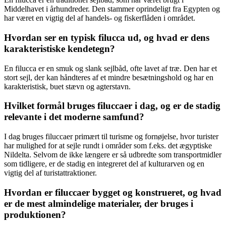
Middelhavet i århundreder. Den stammer oprindeligt fra Egypten og
har været en vigtig del af handels- og fiskerflåden i området.
Hvordan ser en typisk filucca ud, og hvad er dens
karakteristiske kendetegn?
En filucca er en smuk og slank sejlbåd, ofte lavet af træ. Den har et
stort sejl, der kan håndteres af et mindre besætningshold og har en
karakteristisk, buet stævn og agterstavn.
Hvilket formål bruges filuccaer i dag, og er de stadig
relevante i det moderne samfund?
I dag bruges filuccaer primært til turisme og fornøjelse, hvor turister
har mulighed for at sejle rundt i områder som f.eks. det ægyptiske
Nildelta. Selvom de ikke længere er så udbredte som transportmidler
som tidligere, er de stadig en integreret del af kulturarven og en
vigtig del af turistattraktioner.
Hvordan er filuccaer bygget og konstrueret, og hvad
er de mest almindelige materialer, der bruges i
produktionen?