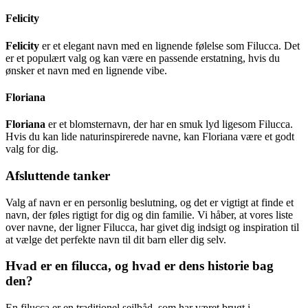
Felicity
Felicity
er et elegant navn med en lignende følelse som Filucca. Det
er et populært valg og kan være en passende erstatning, hvis du
ønsker et navn med en lignende vibe.
Floriana
Floriana
er et blomsternavn, der har en smuk lyd ligesom Filucca.
Hvis du kan lide naturinspirerede navne, kan Floriana være et godt
valg for dig.
Afsluttende tanker
Valg af navn er en personlig beslutning, og det er vigtigt at finde et
navn, der føles rigtigt for dig og din familie. Vi håber, at vores liste
over navne, der ligner Filucca, har givet dig indsigt og inspiration til
at vælge det perfekte navn til dit barn eller dig selv.
Hvad er en filucca, og hvad er dens historie bag
den?
En filucca er en traditionel sejlbåd, som har været brugt i