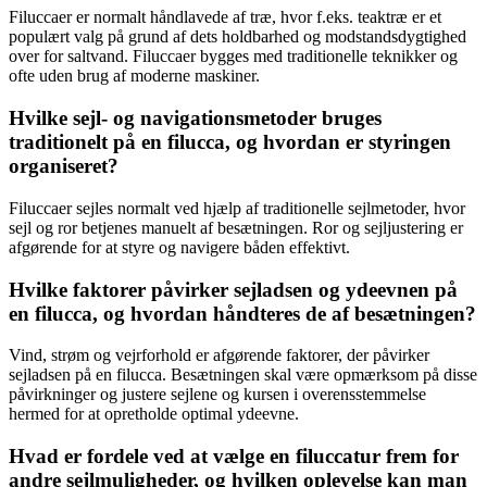
Filuccaer er normalt håndlavede af træ, hvor f.eks. teaktræ er et
populært valg på grund af dets holdbarhed og modstandsdygtighed
over for saltvand. Filuccaer bygges med traditionelle teknikker og
ofte uden brug af moderne maskiner.
Hvilke sejl- og navigationsmetoder bruges
traditionelt på en filucca, og hvordan er styringen
organiseret?
Filuccaer sejles normalt ved hjælp af traditionelle sejlmetoder, hvor
sejl og ror betjenes manuelt af besætningen. Ror og sejljustering er
afgørende for at styre og navigere båden effektivt.
Hvilke faktorer påvirker sejladsen og ydeevnen på
en filucca, og hvordan håndteres de af besætningen?
Vind, strøm og vejrforhold er afgørende faktorer, der påvirker
sejladsen på en filucca. Besætningen skal være opmærksom på disse
påvirkninger og justere sejlene og kursen i overensstemmelse
hermed for at opretholde optimal ydeevne.
Hvad er fordele ved at vælge en filuccatur frem for
andre sejlmuligheder, og hvilken oplevelse kan man