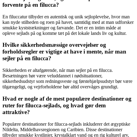
forvente på en filucca?
En filuccatur tilbyder en autentisk og unik sejloplevelse, hvor man
kan nyde stilheden og roen på havet, samtidig med at man udforsker
smukke kyststrækninger og farvande. Det er en intim måde at
opleve sejlads på og komme tæt på det lokale lands liv og kultur.
Hvilke sikkerhedsmæssige overvejelser og
forholdsregler er vigtige at have i mente, når man
sejler på en filucca?
Sikkerheden er altafgørende, når man sejler på en filucca.
Besætningen bør være veluddannet i nødsituationer,
sikkerhedsudstyr som redningsveste og førstehjælpsudstyr bør være
tilgængeligt, og vejrforholdene bør altid overvåges grundigt.
Hvad er nogle af de mest populære destinationer og
ruter for filucca-sejlads, og hvad gør dem
attraktive?
Populære destinationer for filucca-sejlads inkluderer det ægyptiske
Nildelta, Middelhavsregionen og Caribien. Disse destinationer
tilbyder smukke kystlinjer, krystalklart vand og en rig kulturel arv,