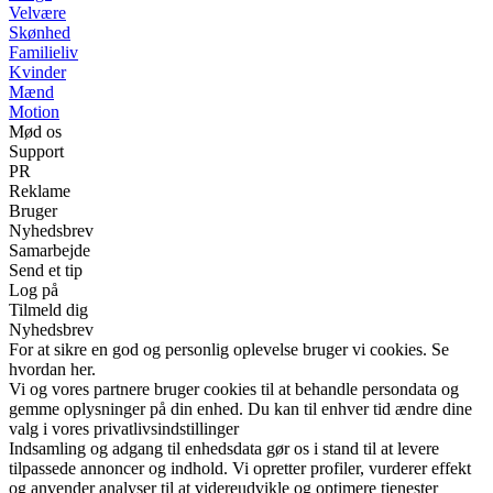
Velvære
Skønhed
Familieliv
Kvinder
Mænd
Motion
Mød os
Support
PR
Reklame
Bruger
Nyhedsbrev
Samarbejde
Send et tip
Log på
Tilmeld dig
Nyhedsbrev
For at sikre en god og personlig oplevelse bruger vi cookies. Se
hvordan her.
Vi og vores partnere bruger cookies til at behandle persondata og
gemme oplysninger på din enhed. Du kan til enhver tid ændre dine
valg i vores privatlivsindstillinger
Indsamling og adgang til enhedsdata gør os i stand til at levere
tilpassede annoncer og indhold. Vi opretter profiler, vurderer effekt
og anvender analyser til at videreudvikle og optimere tjenester