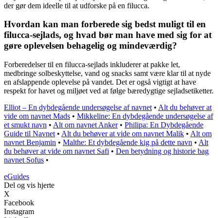
der gør dem ideelle til at udforske på en filucca.
Hvordan kan man forberede sig bedst muligt til en
filucca-sejlads, og hvad bør man have med sig for at
gøre oplevelsen behagelig og mindeværdig?
Forberedelser til en filucca-sejlads inkluderer at pakke let,
medbringe solbeskyttelse, vand og snacks samt være klar til at nyde
en afslappende oplevelse på vandet. Det er også vigtigt at have
respekt for havet og miljøet ved at følge bæredygtige sejladsetiketter.
Elliot – En dybdegående undersøgelse af navnet
•
Alt du behøver at
vide om navnet Mads
•
Mikkeline: En dybdegående undersøgelse af
et smukt navn
•
Alt om navnet Anker
•
Philipa: En Dybdegående
Guide til Navnet
•
Alt du behøver at vide om navnet Malik
•
Alt om
navnet Benjamin
•
Malthe: Et dybdegående kig på dette navn
•
Alt
du behøver at vide om navnet Safi
•
Den betydning og historie bag
navnet Sofus
•
eGuides
Del og vis hjerte
X
Facebook
Instagram