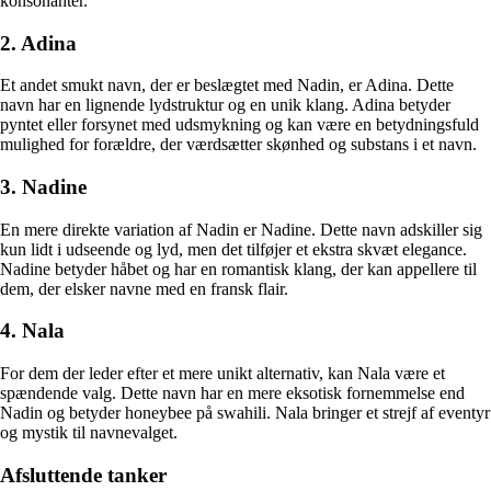
konsonanter.
2. Adina
Et andet smukt navn, der er beslægtet med Nadin, er Adina. Dette
navn har en lignende lydstruktur og en unik klang. Adina betyder
pyntet eller forsynet med udsmykning og kan være en betydningsfuld
mulighed for forældre, der værdsætter skønhed og substans i et navn.
3. Nadine
En mere direkte variation af Nadin er Nadine. Dette navn adskiller sig
kun lidt i udseende og lyd, men det tilføjer et ekstra skvæt elegance.
Nadine betyder håbet og har en romantisk klang, der kan appellere til
dem, der elsker navne med en fransk flair.
4. Nala
For dem der leder efter et mere unikt alternativ, kan Nala være et
spændende valg. Dette navn har en mere eksotisk fornemmelse end
Nadin og betyder honeybee på swahili. Nala bringer et strejf af eventyr
og mystik til navnevalget.
Afsluttende tanker