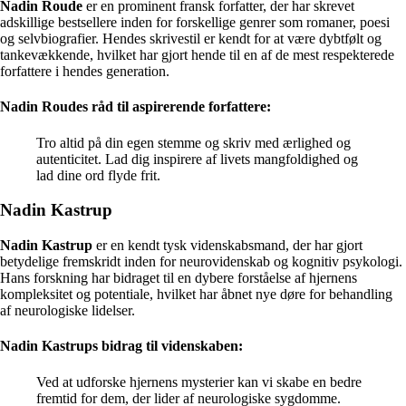
Nadin Roude
er en prominent fransk forfatter, der har skrevet
adskillige bestsellere inden for forskellige genrer som romaner, poesi
og selvbiografier. Hendes skrivestil er kendt for at være dybtfølt og
tankevækkende, hvilket har gjort hende til en af de mest respekterede
forfattere i hendes generation.
Nadin Roudes råd til aspirerende forfattere:
Tro altid på din egen stemme og skriv med ærlighed og
autenticitet. Lad dig inspirere af livets mangfoldighed og
lad dine ord flyde frit.
Nadin Kastrup
Nadin Kastrup
er en kendt tysk videnskabsmand, der har gjort
betydelige fremskridt inden for neurovidenskab og kognitiv psykologi.
Hans forskning har bidraget til en dybere forståelse af hjernens
kompleksitet og potentiale, hvilket har åbnet nye døre for behandling
af neurologiske lidelser.
Nadin Kastrups bidrag til videnskaben:
Ved at udforske hjernens mysterier kan vi skabe en bedre
fremtid for dem, der lider af neurologiske sygdomme.