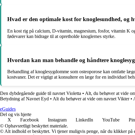
Hvad er den optimale kost for knoglesundhed, og hv
En kost rig på calcium, D-vitamin, magnesium, fosfor, vitamin K og
fødevarer kan bidrage til at opretholde knoglernes styrke.
Hvordan kan man behandle og håndtere knoglesyg
Behandling af knoglesygdomme som osteoporose kan omfatte lægemid
kostvaner. Det er vigtigt at konsultere en læge for en individuel be
Den dybdegående guide til navnet Violetta
•
Alt, du behøver at vide o
Betydning af Navnet Eyd
•
Alt du behøver at vide om navnet Vikter
•
eGuides
Del og vis hjerte
X
Facebook
Instagram
LinkedIn
YouTube
Pin
© Ophavsretligt beskyttet materiale.
© Alt indhold er beskyttet. Vi tjener muligvis penge, når du klikker på e