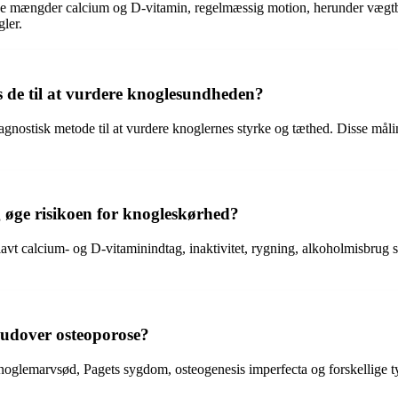
elige mængder calcium og D-vitamin, regelmæssig motion, herunder væg
ler.
 de til at vurdere knoglesundheden?
stisk metode til at vurdere knoglernes styrke og tæthed. Disse målinge
 øge risikoen for knogleskørhed?
avt calcium- og D-vitaminindtag, inaktivitet, rygning, alkoholmisbrug 
r udover osteoporose?
lemarvsød, Pagets sygdom, osteogenesis imperfecta og forskellige type