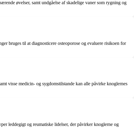
tbærende øvelser, samt undgåelse af skadelige vaner som rygning og
r bruges til at diagnosticere osteoporose og evaluere risikoen for
samt visse medicin- og sygdomstilstande kan alle påvirke knoglernes
r leddegigt og reumatiske lidelser, der påvirker knoglerne og