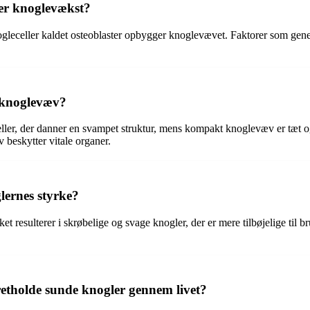
ker knoglevækst?
eceller kaldet osteoblaster opbygger knoglevævet. Faktorer som genetik
 knoglevæv?
meller, der danner en svampet struktur, mens kompakt knoglevæv er tæt
beskytter vitale organer.
lernes styrke?
 resulterer i skrøbelige og svage knogler, der er mere tilbøjelige til b
tholde sunde knogler gennem livet?