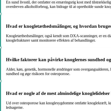
En sund livsstil, der omfatter en ernæringsrig kost med tilstrækk
overdreven alkoholforbrug, kan bidrage til at opretholde sunde knog
Hvad er knogletæthedsmålinger, og hvordan bruges
Knogletæthedsmålinger, også kendt som DXA-scanninger, er en diagno
knoglefrakturer samt monitorere effekten af behandlinger.
Hvilke faktorer kan påvirke knoglernes sundhed og
Alder, køn, genetik, hormonelle ændringer som overgangsalderen, l
sundhed og øge risikoen for osteoporose.
Hvad er nogle af de mest almindelige knoglelidelse
Ud over osteoporose kan knoglesygdomme omfatte knoglekræft, knog
ledsagerne.