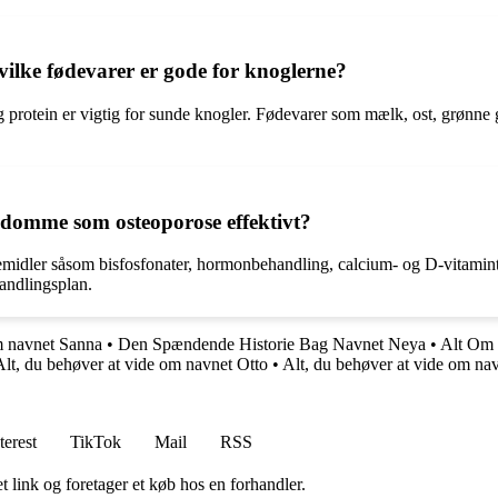
ilke fødevarer er gode for knoglerne?
 protein er vigtig for sunde knogler. Fødevarer som mælk, ost, grønne 
domme som osteoporose effektivt?
ler såsom bisfosfonater, hormonbehandling, calcium- og D-vitamintils
handlingsplan.
m navnet Sanna
•
Den Spændende Historie Bag Navnet Neya
•
Alt Om 
Alt, du behøver at vide om navnet Otto
•
Alt, du behøver at vide om na
terest
TikTok
Mail
RSS
t link og foretager et køb hos en forhandler.