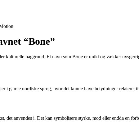
Motion
navnet “Bone”
eller kulturelle baggrund. Et navn som Bone er unikt og vækker nysgerr
er i gamle nordiske sprog, hvor det kunne have betydninger relateret ti
t, det anvendes i. Det kan symbolisere styrke, mod eller endda en for