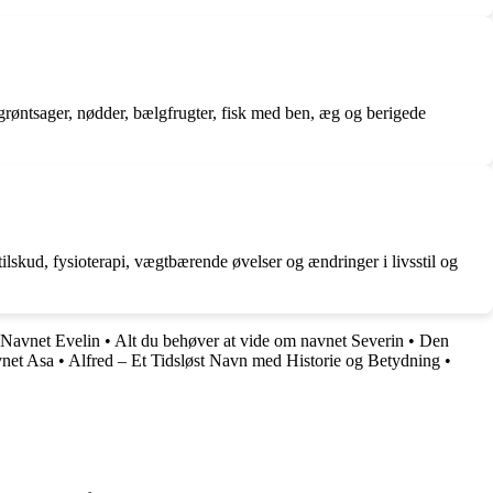
grøntsager, nødder, bælgfrugter, fisk med ben, æg og berigede
kud, fysioterapi, vægtbærende øvelser og ændringer i livsstil og
Navnet Evelin
•
Alt du behøver at vide om navnet Severin
•
Den
vnet Asa
•
Alfred – Et Tidsløst Navn med Historie og Betydning
•