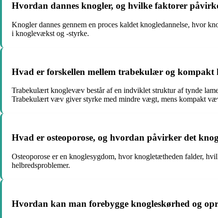
Hvordan dannes knogler, og hvilke faktorer påvir
Knogler dannes gennem en proces kaldet knogledannelse, hvor knogl
i knoglevækst og -styrke.
Hvad er forskellen mellem trabekulær og kompakt
Trabekulært knoglevæv består af en indviklet struktur af tynde la
Trabekulært væv giver styrke med mindre vægt, mens kompakt væv 
Hvad er osteoporose, og hvordan påvirker det knog
Osteoporose er en knoglesygdom, hvor knogletætheden falder, hvilket
helbredsproblemer.
Hvordan kan man forebygge knogleskørhed og opre