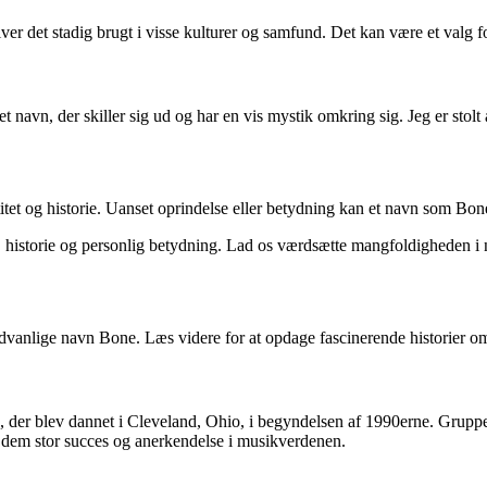
 det stadig brugt i visse kulturer og samfund. Det kan være et valg for
et navn, der skiller sig ud og har en vis mystik omkring sig. Jeg er stolt
tet og historie. Uanset oprindelse eller betydning kan et navn som Bone v
historie og personlig betydning. Lad os værdsætte mangfoldigheden i na
sædvanlige navn Bone. Læs videre for at opdage fascinerende historier 
, der blev dannet i Cleveland, Ohio, i begyndelsen af 1990erne. Gru
 dem stor succes og anerkendelse i musikverdenen.