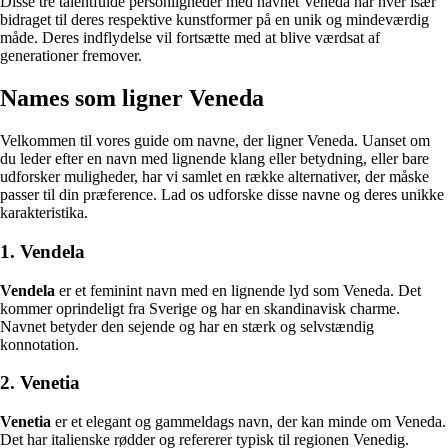
Disse tre talentfulde personligheder med navnet Veneda har hver især
bidraget til deres respektive kunstformer på en unik og mindeværdig
måde. Deres indflydelse vil fortsætte med at blive værdsat af
generationer fremover.
Names som ligner Veneda
Velkommen til vores guide om navne, der ligner Veneda. Uanset om
du leder efter en navn med lignende klang eller betydning, eller bare
udforsker muligheder, har vi samlet en række alternativer, der måske
passer til din præference. Lad os udforske disse navne og deres unikke
karakteristika.
1. Vendela
Vendela
er et feminint navn med en lignende lyd som Veneda. Det
kommer oprindeligt fra Sverige og har en skandinavisk charme.
Navnet betyder den sejende og har en stærk og selvstændig
konnotation.
2. Venetia
Venetia
er et elegant og gammeldags navn, der kan minde om Veneda.
Det har italienske rødder og refererer typisk til regionen Venedig.