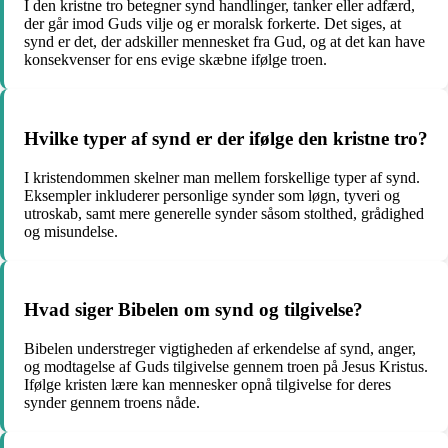
I den kristne tro betegner synd handlinger, tanker eller adfærd,
der går imod Guds vilje og er moralsk forkerte. Det siges, at
synd er det, der adskiller mennesket fra Gud, og at det kan have
konsekvenser for ens evige skæbne ifølge troen.
Hvilke typer af synd er der ifølge den kristne tro?
I kristendommen skelner man mellem forskellige typer af synd.
Eksempler inkluderer personlige synder som løgn, tyveri og
utroskab, samt mere generelle synder såsom stolthed, grådighed
og misundelse.
Hvad siger Bibelen om synd og tilgivelse?
Bibelen understreger vigtigheden af erkendelse af synd, anger,
og modtagelse af Guds tilgivelse gennem troen på Jesus Kristus.
Ifølge kristen lære kan mennesker opnå tilgivelse for deres
synder gennem troens nåde.