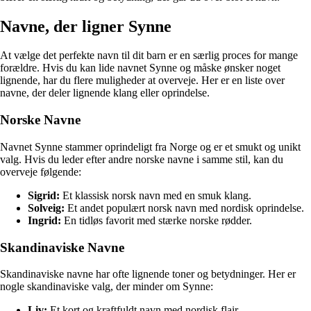
Navne, der ligner Synne
At vælge det perfekte navn til dit barn er en særlig proces for mange
forældre. Hvis du kan lide navnet Synne og måske ønsker noget
lignende, har du flere muligheder at overveje. Her er en liste over
navne, der deler lignende klang eller oprindelse.
Norske Navne
Navnet Synne stammer oprindeligt fra Norge og er et smukt og unikt
valg. Hvis du leder efter andre norske navne i samme stil, kan du
overveje følgende:
Sigrid:
Et klassisk norsk navn med en smuk klang.
Solveig:
Et andet populært norsk navn med nordisk oprindelse.
Ingrid:
En tidløs favorit med stærke norske rødder.
Skandinaviske Navne
Skandinaviske navne har ofte lignende toner og betydninger. Her er
nogle skandinaviske valg, der minder om Synne:
Liv:
Et kort og kraftfuldt navn med nordisk flair.