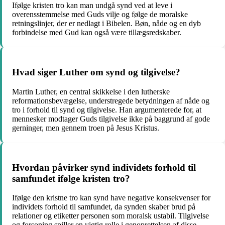
Ifølge kristen tro kan man undgå synd ved at leve i
overensstemmelse med Guds vilje og følge de moralske
retningslinjer, der er nedlagt i Bibelen. Bøn, nåde og en dyb
forbindelse med Gud kan også være tillægsredskaber.
Hvad siger Luther om synd og tilgivelse?
Martin Luther, en central skikkelse i den lutherske
reformationsbevægelse, understregede betydningen af nåde og
tro i forhold til synd og tilgivelse. Han argumenterede for, at
mennesker modtager Guds tilgivelse ikke på baggrund af gode
gerninger, men gennem troen på Jesus Kristus.
Hvordan påvirker synd individets forhold til
samfundet ifølge kristen tro?
Ifølge den kristne tro kan synd have negative konsekvenser for
individets forhold til samfundet, da synden skaber brud på
relationer og etiketter personen som moralsk ustabil. Tilgivelse
og forsoning spiller en vigtig rolle i genoprettelsen af disse