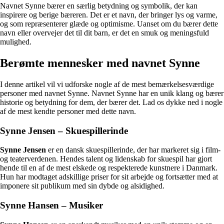
Navnet Synne bærer en særlig betydning og symbolik, der kan
inspirere og berige bæreren. Det er et navn, der bringer lys og varme,
og som repræsenterer glæde og optimisme. Uanset om du bærer dette
navn eller overvejer det til dit barn, er det en smuk og meningsfuld
mulighed.
Berømte mennesker med navnet Synne
I denne artikel vil vi udforske nogle af de mest bemærkelsesværdige
personer med navnet Synne. Navnet Synne har en unik klang og bærer
historie og betydning for dem, der bærer det. Lad os dykke ned i nogle
af de mest kendte personer med dette navn.
Synne Jensen – Skuespillerinde
Synne Jensen
er en dansk skuespillerinde, der har markeret sig i film-
og teaterverdenen. Hendes talent og lidenskab for skuespil har gjort
hende til en af de mest elskede og respekterede kunstnere i Danmark.
Hun har modtaget adskillige priser for sit arbejde og fortsætter med at
imponere sit publikum med sin dybde og alsidighed.
Synne Hansen – Musiker