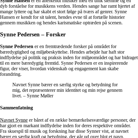
Synne Hansen
er en anerkendt musiker med en unik stemme og en
dyb forståelse for musikkens verden. Hendes sange har ramt hjertet af
mange lyttere og har skabt et stort følge på tværs af genrer. Synne
Hansen er kendt for sit talent, hendes evne til at fortælle historier
gennem musikken og hendes karismatiske optræden på scenen.
Synne Pedersen – Forsker
Synne Pedersen
er en fremtrædende forsker på området for
bæredygtighed og miljøbeskyttelse. Hendes arbejde har haft stor
indflydelse på politik og praksis inden for miljøområdet og har bidraget
til en mere bæredygtig fremtid. Synne Pedersen er en inspirerende
figur, der viser, hvordan videnskab og engagement kan skabe
forandring.
Navnet Synne bærer en særlig styrke og betydning for
mig, det repræsenterer min identitet og min rejse gennem
livet. – Synne Møller
Sammenfatning
Navnet Synne
er båret af en række bemærkelsesværdige personer, der
har gjort en markant indflydelse inden for deres respektive områder.
Fra skuespil til musik og forskning har disse Synner vist, at navnet
bærer en særlig kraft og betydning, der går ud over blot et navn.