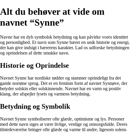
Alt du behøver at vide om
navnet “Synne”
Navne har en dyb symbolsk betydning og kan påvirke vores identitet
og personlighed. Et navn som Synne bærer en unik historie og energi,
der kan give indsigt i bærerens karakter. Lad os udforske betydningen
og oprindelsen af dette smukke navn.
Historie og Oprindelse
Navnet Synne har nordiske rødder og stammer oprindeligt fra det
gamle norrøne sprog. Det er en feminin form af navnet Synnøve, der
betyder solskin eller solskinnende. Navnet har en varm og positiv
klang, der afspejler lysets og varmens betydning.
Betydning og Symbolik
Navnet Synne symboliserer ofte glæde, optimisme og lys. Personer
med dette navn siges at være livlige, venlige og omsorgsfulde. Deres
tilstedeværelse bringer ofte glæde og varme til andre, ligesom solens