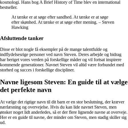
kosmologi. Hans bog A Brief History of Time blev en international
bestseller.
At tænke er at søge efter sandhed. At tænke er at søge
efter skønhed. At tænke er at søge efter mening. – Steven
Hawking
Afsluttende tanker
Disse er blot nogle få eksempler på de mange talentfulde og
indflydelsesrige personer ved navn Steven. Deres arbejde og bidrag
har beriget vores verden på forskellige måder og vil fortsat inspirere
kommende generationer. Navnet Steven vil altid være forbundet med
storhed og succes i forskellige discipliner.
Navne ligesom Steven: En guide til at vælge
det perfekte navn
At vælge det rigtige navn til dit barn er en stor beslutning, der kræver
nærlæsning og overvejelse. Hvis du kan lide navnet Steven, men
ønsker noget lidt anderledes, så er der flere lignende navne at overveje.
Her er en guide til navne, der minder om Steven, men stadig skiller sig
ud.