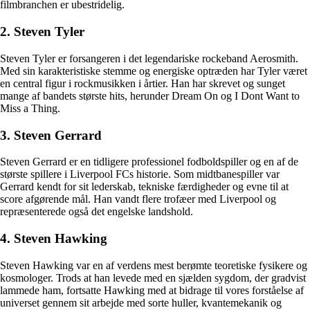
filmbranchen er ubestridelig.
2. Steven Tyler
Steven Tyler er forsangeren i det legendariske rockeband Aerosmith.
Med sin karakteristiske stemme og energiske optræden har Tyler været
en central figur i rockmusikken i årtier. Han har skrevet og sunget
mange af bandets største hits, herunder Dream On og I Dont Want to
Miss a Thing.
3. Steven Gerrard
Steven Gerrard er en tidligere professionel fodboldspiller og en af de
største spillere i Liverpool FCs historie. Som midtbanespiller var
Gerrard kendt for sit lederskab, tekniske færdigheder og evne til at
score afgørende mål. Han vandt flere trofæer med Liverpool og
repræsenterede også det engelske landshold.
4. Steven Hawking
Steven Hawking var en af verdens mest berømte teoretiske fysikere og
kosmologer. Trods at han levede med en sjælden sygdom, der gradvist
lammede ham, fortsatte Hawking med at bidrage til vores forståelse af
universet gennem sit arbejde med sorte huller, kvantemekanik og