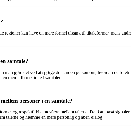
k?
e regioner kan have en mere formel tilgang til tiltaleformer, mens andre
 en samtale?
 kan man gøre det ved at spørge den anden person om, hvordan de foretræ
be en mere uformel tone i samtalen.
mellem personer i en samtale?
rmel og respektfuld atmosfære mellem talerne. Det kan også signalere r
llem talerne og hæmme en mere personlig og åben dialog.