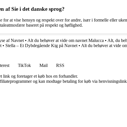
n af Sie i det danske sprog?
e for at vise hensyn og respekt over for andre, især i formelle eller uke
taleatmosfære baseret på respekt og høflighed.
se af Navnet
•
Alt du behøver at vide om navnet Malucca
•
Alt, du be
t
•
Stella – Et Dybdegående Kig på Navnet
•
Alt du behøver at vide o
terest
TikTok
Mail
RSS
t link og foretager et køb hos en forhandler.
affiliateprogrammer og kan modtage betaling for køb via henvisningslinks