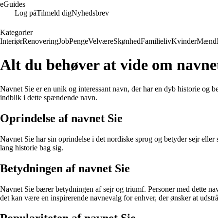
eGuides
Log på
Tilmeld dig
Nyhedsbrev
Kategorier
Interiør
Renovering
Job
Penge
Velvære
Skønhed
Familieliv
Kvinder
Mænd
Alt du behøver at vide om navne
Navnet Sie er en unik og interessant navn, der har en dyb historie og be
indblik i dette spændende navn.
Oprindelse af navnet Sie
Navnet Sie har sin oprindelse i det nordiske sprog og betyder sejr eller
lang historie bag sig.
Betydningen af navnet Sie
Navnet Sie bærer betydningen af sejr og triumf. Personer med dette navn 
det kan være en inspirerende navnevalg for enhver, der ønsker at udstrål