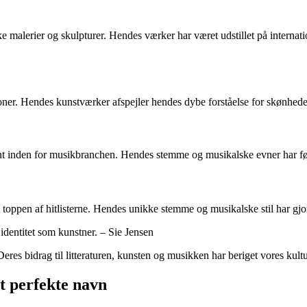
 malerier og skulpturer. Hendes værker har været udstillet på internati
ioner. Hendes kunstværker afspejler hendes dybe forståelse for skønhed
nt inden for musikbranchen. Hendes stemme og musikalske evner har ført 
t toppen af hitlisterne. Hendes unikke stemme og musikalske stil har gj
identitet som kunstner. – Sie Jensen
res bidrag til litteraturen, kunsten og musikken har beriget vores kult
et perfekte navn