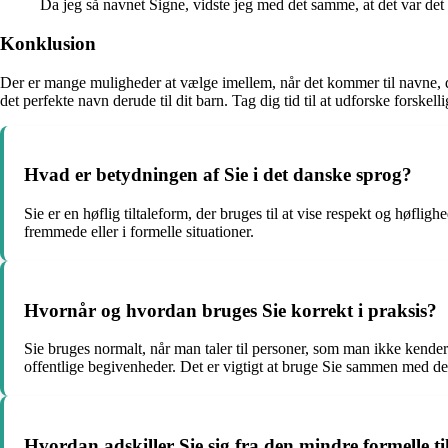
Da jeg så navnet Signe, vidste jeg med det samme, at det var det p
Konklusion
Der er mange muligheder at vælge imellem, når det kommer til navne, der
det perfekte navn derude til dit barn. Tag dig tid til at udforske forskell
Hvad er betydningen af Sie i det danske sprog?
Sie er en høflig tiltaleform, der bruges til at vise respekt og høflig
fremmede eller i formelle situationer.
Hvornår og hvordan bruges Sie korrekt i praksis?
Sie bruges normalt, når man taler til personer, som man ikke kender 
offentlige begivenheder. Det er vigtigt at bruge Sie sammen med d
Hvordan adskiller Sie sig fra den mindre formelle t