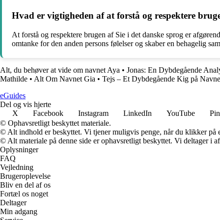
Hvad er vigtigheden af at forstå og respektere bruge
At forstå og respektere brugen af Sie i det danske sprog er afgørend
omtanke for den anden persons følelser og skaber en behagelig sam
Alt, du behøver at vide om navnet Aya
•
Jonas: En Dybdegående Analy
Mathilde
•
Alt Om Navnet Gia
•
Tejs – Et Dybdegående Kig på Navne
eGuides
Del og vis hjerte
X
Facebook
Instagram
LinkedIn
YouTube
Pin
© Ophavsretligt beskyttet materiale.
© Alt indhold er beskyttet. Vi tjener muligvis penge, når du klikker på e
© Alt materiale på denne side er ophavsretligt beskyttet. Vi deltager i 
Oplysninger
FAQ
Vejledning
Brugeroplevelse
Bliv en del af os
Fortæl os noget
Deltager
Min adgang