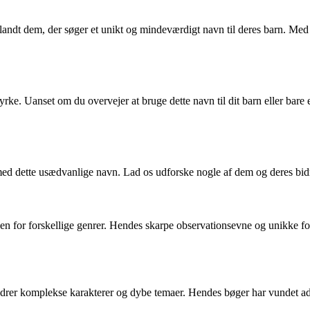
blandt dem, der søger et unikt og mindeværdigt navn til deres barn. Med 
rke. Uanset om du overvejer at bruge dette navn til dit barn eller bare e
ed dette usædvanlige navn. Lad os udforske nogle af dem og deres bidra
en for forskellige genrer. Hendes skarpe observationsevne og unikke fortæ
ldrer komplekse karakterer og dybe temaer. Hendes bøger har vundet adski