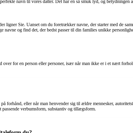
erfekte navn til vores datter. Det har en så smuk lyd, og betydningen af 
 ligner Sie. Uanset om du foretrækker navne, der starter med de samme l
ige navne og find det, der bedst passer til din families unikke personlighe
hed over for en person eller personer, især når man ikke er i et nært forh
på forhånd, eller når man henvender sig til ældre mennesker, autoritetsfi
et passende verbumsform, substantiv og tillægsform.
iltaleform du?