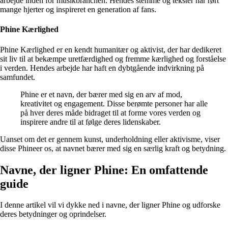
arbejde inden for musikbranchen. Hendes stemme og tekster har rørt
mange hjerter og inspireret en generation af fans.
Phine Kærlighed
Phine Kærlighed er en kendt humanitær og aktivist, der har dedikeret
sit liv til at bekæmpe uretfærdighed og fremme kærlighed og forståelse
i verden. Hendes arbejde har haft en dybtgående indvirkning på
samfundet.
Phine er et navn, der bærer med sig en arv af mod,
kreativitet og engagement. Disse berømte personer har alle
på hver deres måde bidraget til at forme vores verden og
inspirere andre til at følge deres lidenskaber.
Uanset om det er gennem kunst, underholdning eller aktivisme, viser
disse Phineer os, at navnet bærer med sig en særlig kraft og betydning.
Navne, der ligner Phine: En omfattende
guide
I denne artikel vil vi dykke ned i navne, der ligner Phine og udforske
deres betydninger og oprindelser.