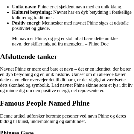
Unikt navn:
Phine er et sjældent navn med en unik klang.
Kulturel betydning:
Navnet har en dyb betydning i forskellige
kulturer og traditioner.
Positiv energi:
Mennesker med navnet Phine siges at udstråle
positivitet og glæde.
Mit navn er Phine, og jeg er stolt af at bære dette unikke
navn, der skiller mig ud fra mængden. – Phine Doe
Afsluttende tanker
Navnet Phine er mere end bare et navn – det er en identitet, der bærer
en dyb betydning og en unik historie. Uanset om du allerede bærer
dette navn eller overvejer det til dit barn, er det vigtigt at værdsætte
dets skønhed og symbolik. Lad navnet Phine skinne som et lys i dit liv
og minde dig om den positive energi, det repræsenterer.
Famous People Named Phine
Denne artikel udforsker berømte personer ved navn Phine og deres
bidrag til kunst, underholdning og samfundet.
Phineas Gage