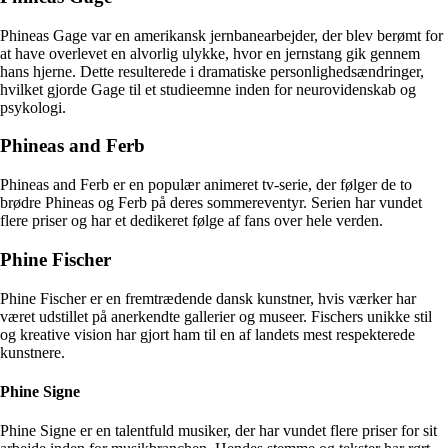
Phineas Gage var en amerikansk jernbanearbejder, der blev berømt for
at have overlevet en alvorlig ulykke, hvor en jernstang gik gennem
hans hjerne. Dette resulterede i dramatiske personlighedsændringer,
hvilket gjorde Gage til et studieemne inden for neurovidenskab og
psykologi.
Phineas and Ferb
Phineas and Ferb er en populær animeret tv-serie, der følger de to
brødre Phineas og Ferb på deres sommereventyr. Serien har vundet
flere priser og har et dedikeret følge af fans over hele verden.
Phine Fischer
Phine Fischer er en fremtrædende dansk kunstner, hvis værker har
været udstillet på anerkendte gallerier og museer. Fischers unikke stil
og kreative vision har gjort ham til en af landets mest respekterede
kunstnere.
Phine Signe
Phine Signe er en talentfuld musiker, der har vundet flere priser for sit