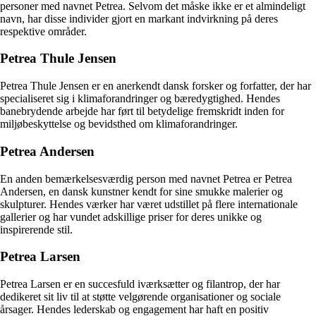
personer med navnet Petrea. Selvom det måske ikke er et almindeligt
navn, har disse individer gjort en markant indvirkning på deres
respektive områder.
Petrea Thule Jensen
Petrea Thule Jensen er en anerkendt dansk forsker og forfatter, der har
specialiseret sig i klimaforandringer og bæredygtighed. Hendes
banebrydende arbejde har ført til betydelige fremskridt inden for
miljøbeskyttelse og bevidsthed om klimaforandringer.
Petrea Andersen
En anden bemærkelsesværdig person med navnet Petrea er Petrea
Andersen, en dansk kunstner kendt for sine smukke malerier og
skulpturer. Hendes værker har været udstillet på flere internationale
gallerier og har vundet adskillige priser for deres unikke og
inspirerende stil.
Petrea Larsen
Petrea Larsen er en succesfuld iværksætter og filantrop, der har
dedikeret sit liv til at støtte velgørende organisationer og sociale
årsager. Hendes lederskab og engagement har haft en positiv