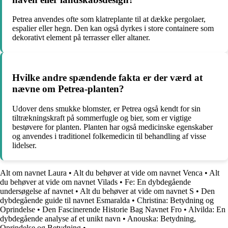
Petrea anvendes ofte som klatreplante til at dække pergolaer,
espalier eller hegn. Den kan også dyrkes i store containere som
dekorativt element på terrasser eller altaner.
Hvilke andre spændende fakta er der værd at
nævne om Petrea-planten?
Udover dens smukke blomster, er Petrea også kendt for sin
tiltrækningskraft på sommerfugle og bier, som er vigtige
bestøvere for planten. Planten har også medicinske egenskaber
og anvendes i traditionel folkemedicin til behandling af visse
lidelser.
Alt om navnet Laura
•
Alt du behøver at vide om navnet Venca
•
Alt
du behøver at vide om navnet Vilads
•
Fe: En dybdegående
undersøgelse af navnet
•
Alt du behøver at vide om navnet S
•
Den
dybdegående guide til navnet Esmaralda
•
Christina: Betydning og
Oprindelse
•
Den Fascinerende Historie Bag Navnet Fro
•
Alvilda: En
dybdegående analyse af et unikt navn
•
Anouska: Betydning,
Oprindelse og Betydning
•