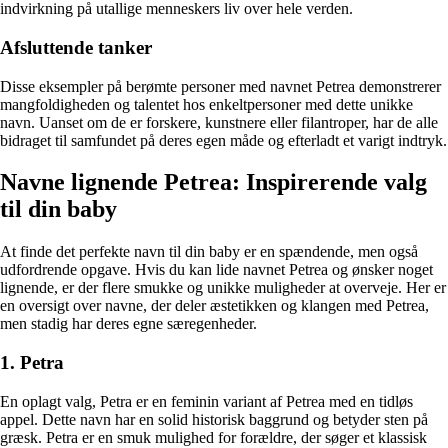
indvirkning på utallige menneskers liv over hele verden.
Afsluttende tanker
Disse eksempler på berømte personer med navnet Petrea demonstrerer
mangfoldigheden og talentet hos enkeltpersoner med dette unikke
navn. Uanset om de er forskere, kunstnere eller filantroper, har de alle
bidraget til samfundet på deres egen måde og efterladt et varigt indtryk.
Navne lignende Petrea: Inspirerende valg
til din baby
At finde det perfekte navn til din baby er en spændende, men også
udfordrende opgave. Hvis du kan lide navnet Petrea og ønsker noget
lignende, er der flere smukke og unikke muligheder at overveje. Her er
en oversigt over navne, der deler æstetikken og klangen med Petrea,
men stadig har deres egne særegenheder.
1. Petra
En oplagt valg, Petra er en feminin variant af Petrea med en tidløs
appel. Dette navn har en solid historisk baggrund og betyder sten på
græsk. Petra er en smuk mulighed for forældre, der søger et klassisk