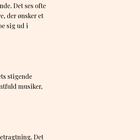
de. Det ses ofte
e, der ønsker et
oe sig ud i
ets stigende
ntfuld musiker,
 betragtning. Det