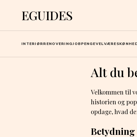
EGUIDES
INTERIØR
RENOVERING
JOB
PENGE
VELVÆRE
SKØNHE
Alt du b
Velkommen til vo
historien og pop
opdage, hvad der
Betydning 