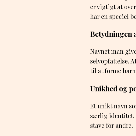
er vigtigt at ov
har en speciel b
Betydningen a
Navnet man giver
selvopfattelse. 
til at forme bar
Unikhed og po
Et unikt navn so
særlig identitet.
stave for andre.