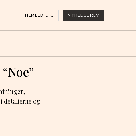
TILMELD DIG
NYHEDSBREV
 “Noe”
ydningen,
i detaljerne og