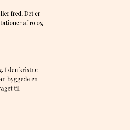
ler fred. Det er
ationer af ro og
. I den kristne
 han byggede en
aget til