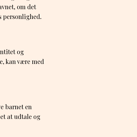
avnet, om det
s personlighed.
ntitet og
oe, kan være med
ve barnet en
let at udtale og