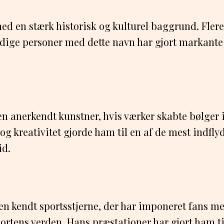
ed en stærk historisk og kulturel baggrund. Flere
ige personer med dette navn har gjort markante 
en anerkendt kunstner, hvis værker skabte bølger 
og kreativitet gjorde ham til en af de mest indfly
id.
en kendt sportsstjerne, der har imponeret fans me
rtens verden. Hans præstationer har gjort ham ti