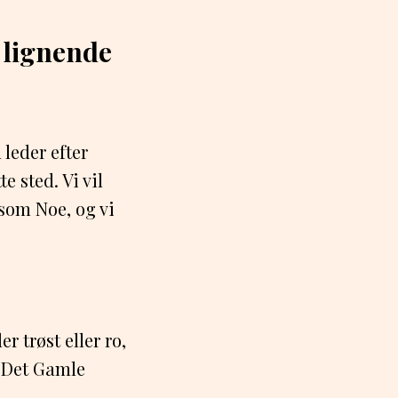
 lignende
leder efter
e sted. Vi vil
som Noe, og vi
 trøst eller ro,
e Det Gamle