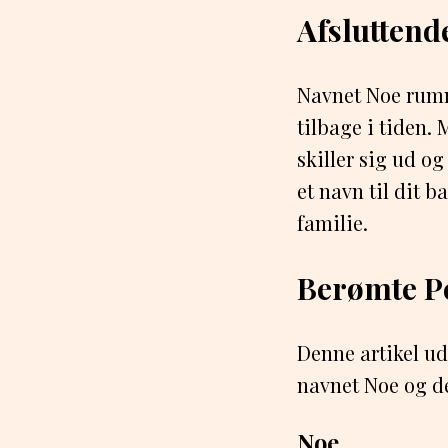
Afsluttend
Navnet Noe rumme
tilbage i tiden.
skiller sig ud o
et navn til dit b
familie.
Berømte P
Denne artikel u
navnet Noe og de
Noe