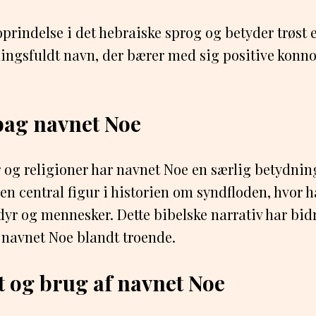
rindelse i det hebraiske sprog og betyder trøst el
ngsfuldt navn, der bærer med sig positive konnot
bag navnet Noe
 og religioner har navnet Noe en særlig betydning
 en central figur i historien om syndfloden, hvor
 dyr og mennesker. Dette bibelske narrativ har bidr
 navnet Noe blandt troende.
t og brug af navnet Noe