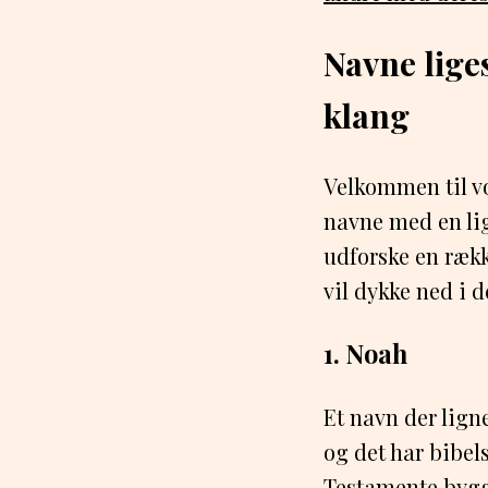
Navne lige
klang
Velkommen til vo
navne med en lign
udforske en ræk
vil dykke ned i 
1. Noah
Et navn der lign
og det har bibe
Testamente bygg