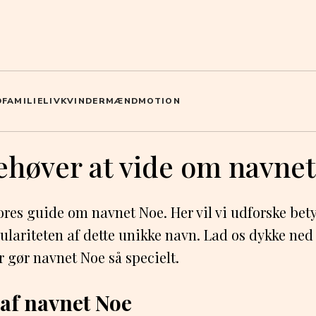
D
FAMILIELIV
KVINDER
MÆND
MOTION
ehøver at vide om navnet
res guide om navnet Noe. Her vil vi udforske bet
ulariteten af dette unikke navn. Lad os dykke ned 
 gør navnet Noe så specielt.
af navnet Noe