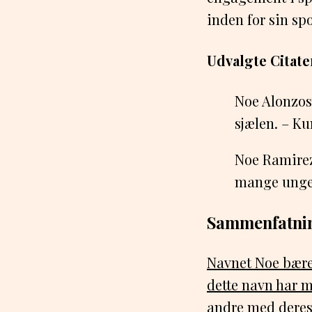
inden for sin sp
Udvalgte Citate
Noe Alonzos 
sjælen. – Ku
Noe Ramirez
mange unge 
Sammenfatni
Navnet Noe bærer
dette navn har m
andre med deres 