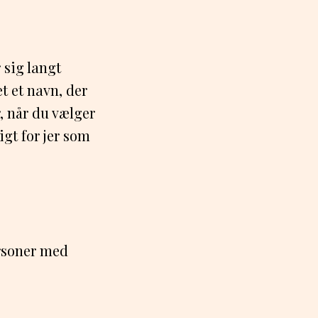
 sig langt
t et navn, der
, når du vælger
tigt for jer som
rsoner med