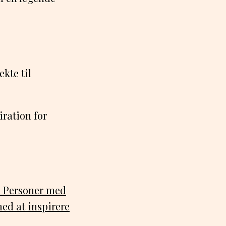
kte til
ration for
n. Personer med
med at inspirere