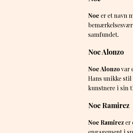
Noe
er et navn m
bemærkelsesværd
samfundet.
Noe Alonzo
Noe Alonzo
var 
Hans unikke stil 
kunstnere i sin t
Noe Ramirez
Noe Ramirez
er 
engagement i spo