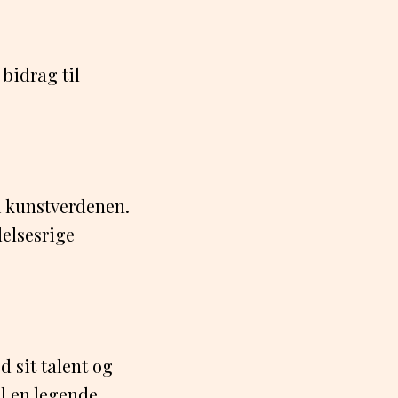
bidrag til
i kunstverdenen.
delsesrige
d sit talent og
l en legende