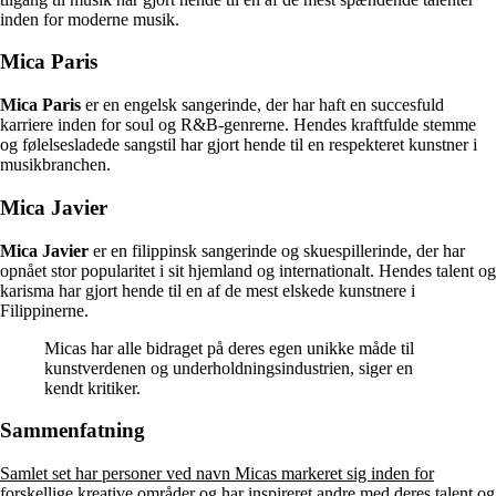
inden for moderne musik.
Mica Paris
Mica Paris
er en engelsk sangerinde, der har haft en succesfuld
karriere inden for soul og R&B-genrerne. Hendes kraftfulde stemme
og følelsesladede sangstil har gjort hende til en respekteret kunstner i
musikbranchen.
Mica Javier
Mica Javier
er en filippinsk sangerinde og skuespillerinde, der har
opnået stor popularitet i sit hjemland og internationalt. Hendes talent og
karisma har gjort hende til en af de mest elskede kunstnere i
Filippinerne.
Micas har alle bidraget på deres egen unikke måde til
kunstverdenen og underholdningsindustrien, siger en
kendt kritiker.
Sammenfatning
Samlet set har personer ved navn Micas markeret sig inden for
forskellige kreative områder og har inspireret andre med deres talent og