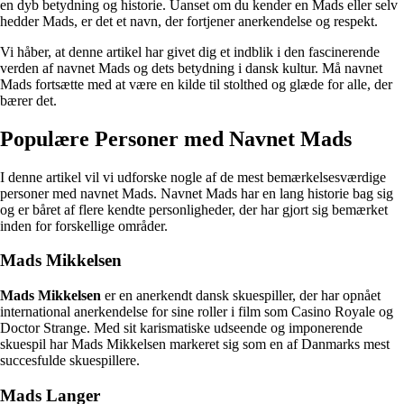
en dyb betydning og historie. Uanset om du kender en Mads eller selv
hedder Mads, er det et navn, der fortjener anerkendelse og respekt.
Vi håber, at denne artikel har givet dig et indblik i den fascinerende
verden af navnet Mads og dets betydning i dansk kultur. Må navnet
Mads fortsætte med at være en kilde til stolthed og glæde for alle, der
bærer det.
Populære Personer med Navnet Mads
I denne artikel vil vi udforske nogle af de mest bemærkelsesværdige
personer med navnet Mads. Navnet Mads har en lang historie bag sig
og er båret af flere kendte personligheder, der har gjort sig bemærket
inden for forskellige områder.
Mads Mikkelsen
Mads Mikkelsen
er en anerkendt dansk skuespiller, der har opnået
international anerkendelse for sine roller i film som Casino Royale og
Doctor Strange. Med sit karismatiske udseende og imponerende
skuespil har Mads Mikkelsen markeret sig som en af Danmarks mest
succesfulde skuespillere.
Mads Langer