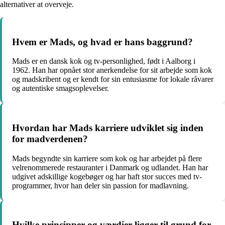
alternativer at overveje.
Hvem er Mads, og hvad er hans baggrund?
Mads er en dansk kok og tv-personlighed, født i Aalborg i
1962. Han har opnået stor anerkendelse for sit arbejde som kok
og madskribent og er kendt for sin entusiasme for lokale råvarer
og autentiske smagsoplevelser.
Hvordan har Mads karriere udviklet sig inden
for madverdenen?
Mads begyndte sin karriere som kok og har arbejdet på flere
velrenommerede restauranter i Danmark og udlandet. Han har
udgivet adskillige kogebøger og har haft stor succes med tv-
programmer, hvor han deler sin passion for madlavning.
Hvilke principper og værdier ligger til grund for