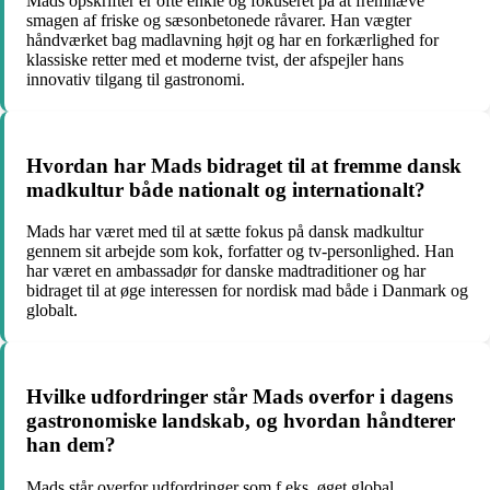
Mads opskrifter er ofte enkle og fokuseret på at fremhæve
smagen af friske og sæsonbetonede råvarer. Han vægter
håndværket bag madlavning højt og har en forkærlighed for
klassiske retter med et moderne tvist, der afspejler hans
innovativ tilgang til gastronomi.
Hvordan har Mads bidraget til at fremme dansk
madkultur både nationalt og internationalt?
Mads har været med til at sætte fokus på dansk madkultur
gennem sit arbejde som kok, forfatter og tv-personlighed. Han
har været en ambassadør for danske madtraditioner og har
bidraget til at øge interessen for nordisk mad både i Danmark og
globalt.
Hvilke udfordringer står Mads overfor i dagens
gastronomiske landskab, og hvordan håndterer
han dem?
Mads står overfor udfordringer som f.eks. øget global