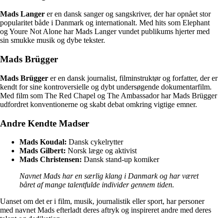
Mads Langer
er en dansk sanger og sangskriver, der har opnået stor
popularitet både i Danmark og internationalt. Med hits som Elephant
og Youre Not Alone har Mads Langer vundet publikums hjerter med
sin smukke musik og dybe tekster.
Mads Brügger
Mads Brügger
er en dansk journalist, filminstruktør og forfatter, der er
kendt for sine kontroversielle og dybt undersøgende dokumentarfilm.
Med film som The Red Chapel og The Ambassador har Mads Brügger
udfordret konventionerne og skabt debat omkring vigtige emner.
Andre Kendte Madser
Mads Koudal:
Dansk cykelrytter
Mads Gilbert:
Norsk læge og aktivist
Mads Christensen:
Dansk stand-up komiker
Navnet Mads har en særlig klang i Danmark og har været
båret af mange talentfulde individer gennem tiden.
Uanset om det er i film, musik, journalistik eller sport, har personer
med navnet Mads efterladt deres aftryk og inspireret andre med deres