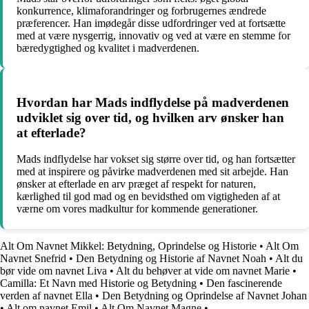
konkurrence, klimaforandringer og forbrugernes ændrede
præferencer. Han imødegår disse udfordringer ved at fortsætte
med at være nysgerrig, innovativ og ved at være en stemme for
bæredygtighed og kvalitet i madverdenen.
Hvordan har Mads indflydelse på madverdenen
udviklet sig over tid, og hvilken arv ønsker han
at efterlade?
Mads indflydelse har vokset sig større over tid, og han fortsætter
med at inspirere og påvirke madverdenen med sit arbejde. Han
ønsker at efterlade en arv præget af respekt for naturen,
kærlighed til god mad og en bevidsthed om vigtigheden af at
værne om vores madkultur for kommende generationer.
Alt Om Navnet Mikkel: Betydning, Oprindelse og Historie
•
Alt Om
Navnet Snefrid
•
Den Betydning og Historie af Navnet Noah
•
Alt du
bør vide om navnet Liva
•
Alt du behøver at vide om navnet Marie
•
Camilla: Et Navn med Historie og Betydning
•
Den fascinerende
verden af navnet Ella
•
Den Betydning og Oprindelse af Navnet Johan
•
Alt om navnet Emil
•
Alt Om Navnet Magne
•