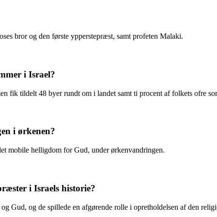
es bror og den første ypperstepræst, samt profeten Malaki.
mmer i Israel?
ik tildelt 48 byer rundt om i landet samt ti procent af folkets ofre s
gen i ørkenen?
 det mobile helligdom for Gud, under ørkenvandringen.
ster i Israels historie?
g Gud, og de spillede en afgørende rolle i opretholdelsen af den religiø