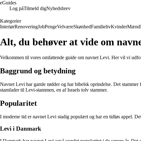
eGuides
Log på
Tilmeld dig
Nyhedsbrev
Kategorier
Interiør
Renovering
Job
Penge
Velvære
Skønhed
Familieliv
Kvinder
Mænd
Alt, du behøver at vide om navn
Velkommen til vores omfattende guide om navnet Levi. Her vil vi udfors
Baggrund og betydning
Navnet Levi har gamle rødder og har bibelsk oprindelse. Det stammer f
stamfader til Levi-stammen, en af Israels tolv stammer.
Popularitet
I moderne tid er navnet Levi stadig populært og har en tidløs appel. Det
Levi i Danmark
I Danmark har navnet Levi også vundet popularitet i de senere år. Det er 