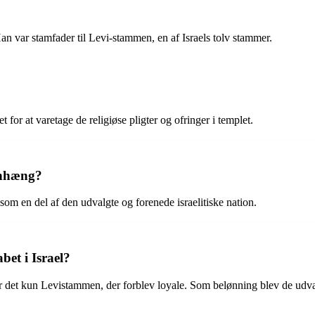
Han var stamfader til Levi-stammen, en af Israels tolv stammer.
for at varetage de religiøse pligter og ofringer i templet.
enhæng?
le som en del af den udvalgte og forenede israelitiske nation.
et i Israel?
ar det kun Levistammen, der forblev loyale. Som belønning blev de udva