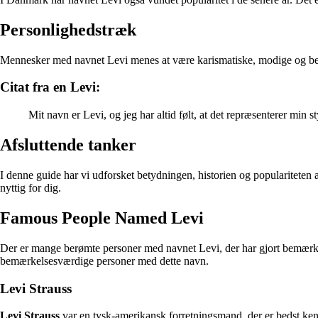
Personlighedstræk
Mennesker med navnet Levi menes at være karismatiske, modige og beslu
Citat fra en Levi:
Mit navn er Levi, og jeg har altid følt, at det repræsenterer min 
Afsluttende tanker
I denne guide har vi udforsket betydningen, historien og populariteten a
nyttig for dig.
Famous People Named Levi
Der er mange berømte personer med navnet Levi, der har gjort bemærkel
bemærkelsesværdige personer med dette navn.
Levi Strauss
Levi Strauss
var en tysk-amerikansk forretningsmand, der er bedst kend