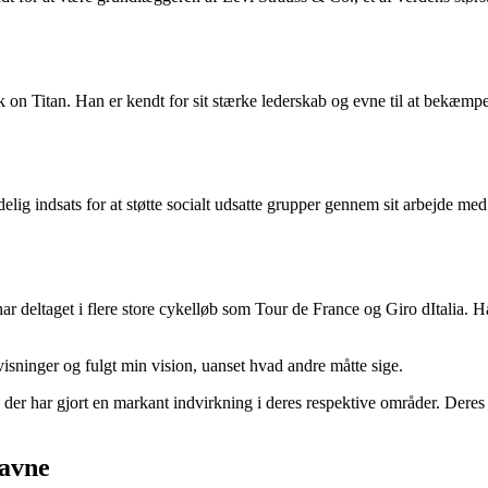
 on Titan. Han er kendt for sit stærke lederskab og evne til at bekæmpe t
ydelig indsats for at støtte socialt udsatte grupper gennem sit arbejd
har deltaget i flere store cykelløb som Tour de France og Giro dItalia. H
visninger og fulgt min vision, uanset hvad andre måtte sige.
er har gjort en markant indvirkning i deres respektive områder. Deres h
navne