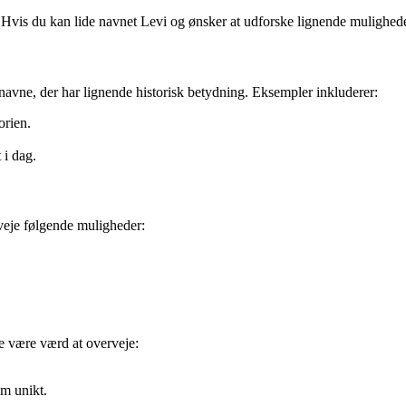
 Hvis du kan lide navnet Levi og ønsker at udforske lignende muligheder,
navne, der har lignende historisk betydning. Eksempler inkluderer:
orien.
 i dag.
veje følgende muligheder:
ne være værd at overveje:
om unikt.