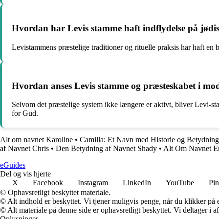
Hvordan har Levis stamme haft indflydelse på jødis
Levistammens præstelige traditioner og rituelle praksis har haft en
Hvordan anses Levis stamme og præsteskabet i mod
Selvom det præstelige system ikke længere er aktivt, bliver Levi-stam
for Gud.
Alt om navnet Karoline
•
Camilla: Et Navn med Historie og Betydning
af Navnet Chris
•
Den Betydning af Navnet Shady
•
Alt Om Navnet E
eGuides
Del og vis hjerte
X
Facebook
Instagram
LinkedIn
YouTube
Pin
© Ophavsretligt beskyttet materiale.
© Alt indhold er beskyttet. Vi tjener muligvis penge, når du klikker på e
© Alt materiale på denne side er ophavsretligt beskyttet. Vi deltager i 
Oplysninger