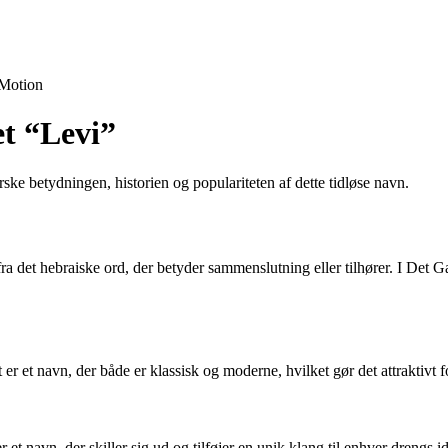
Motion
et “Levi”
ke betydningen, historien og populariteten af dette tidløse navn.
ra det hebraiske ord, der betyder sammenslutning eller tilhører. I Det
 er et navn, der både er klassisk og moderne, hvilket gør det attraktivt
et navn, der skiller sig ud og tilføjer en unik klang til enhver drengs id