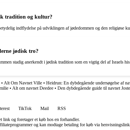
k tradition og kultur?
 betydelig indflydelse på udviklingen af jødedommen og den religiøse ku
erne jødisk tro?
men stadig anerkendt i jødisk tradition som en vigtig del af Israels hist
•
Alt Om Navnet Ville
•
Heidrun: En dybdegående undersøgelse af na
milie
•
Alt om navnet Deedee
•
Den dybdegående guide til navnet Jost
terest
TikTok
Mail
RSS
t link og foretager et køb hos en forhandler.
affiliateprogrammer og kan modtage betaling for køb via henvisningslinks