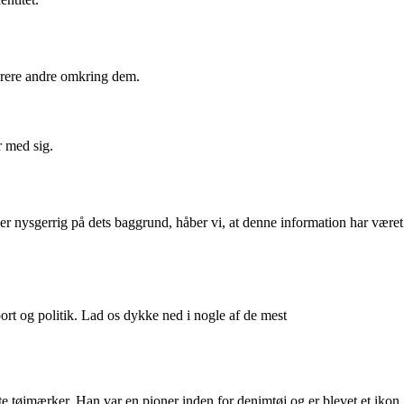
irere andre omkring dem.
r med sig.
 er nysgerrig på dets baggrund, håber vi, at denne information har været
rt og politik. Lad os dykke ned i nogle af de mest
e tøjmærker. Han var en pioner inden for denimtøj og er blevet et ikon