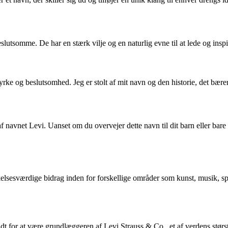
tsomme. De har en stærk vilje og en naturlig evne til at lede og insp
styrke og beslutsomhed. Jeg er stolt af mit navn og den historie, det bære
f navnet Levi. Uanset om du overvejer dette navn til dit barn eller bare
sesværdige bidrag inden for forskellige områder som kunst, musik, spo
t for at være grundlæggeren af Levi Strauss & Co., et af verdens størst