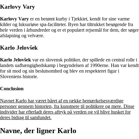
Karlovy Vary
Karlovy Vary
er en berømt kurby i Tjekkiet, kendt for sine varme
kilder og luksuriøse spa-faciliteter. Byen har tiltrukket besøgende fra
hele verden i århundreder og er et populært rejsemål for dem, der søger
afslapning og velvære.
Karlo Jelovšek
Karlo Jelovšek
var en slovensk politiker, der spillede en central rolle i
landets uafhængighedskamp i begyndelsen af 1990erne. Han var kendt
for sit mod og sin beslutsomhed og blev en respekteret figur i
Sloveniens historie.
Conclusion
Navnet Karlo har været båret af en række bemærkelsesværdige
personer gennem historien, fra kunstnere til politikere og mere. Disse
individer har efterladt deres aftryk på verden og vil blive husket for
deres bidrag til samfundet.
Navne, der ligner Karlo