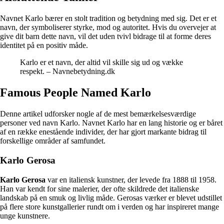
Navnet Karlo bærer en stolt tradition og betydning med sig. Det er et
navn, der symboliserer styrke, mod og autoritet. Hvis du overvejer at
give dit barn dette navn, vil det uden tvivl bidrage til at forme deres
identitet på en positiv måde.
Karlo er et navn, der altid vil skille sig ud og vække
respekt. – Navnebetydning.dk
Famous People Named Karlo
Denne artikel udforsker nogle af de mest bemærkelsesværdige
personer ved navn Karlo. Navnet Karlo har en lang historie og er båret
af en række enestående individer, der har gjort markante bidrag til
forskellige områder af samfundet.
Karlo Gerosa
Karlo Gerosa
var en italiensk kunstner, der levede fra 1888 til 1958.
Han var kendt for sine malerier, der ofte skildrede det italienske
landskab på en smuk og livlig måde. Gerosas værker er blevet udstillet
på flere store kunstgallerier rundt om i verden og har inspireret mange
unge kunstnere.