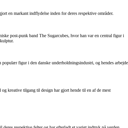
jort en markant indflydelse inden for deres respektive områder.
niske post-punk band The Sugarcubes, hvor han var en central figur i
kulptur.
 en populær figur i den danske underholdningsindustri, og hendes arbejde
g kreative tilgang til design har gjort hende til en af de mest
 deres respektive felter og har efterladt et varigt indtryk på verden