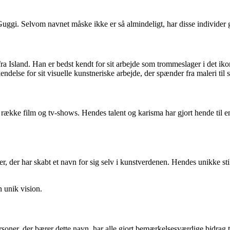
ggi. Selvom navnet måske ikke er så almindeligt, har disse individer g
 Island. Han er bedst kendt for sit arbejde som trommeslager i det iko
else for sit visuelle kunstneriske arbejde, der spænder fra maleri til s
en række film og tv-shows. Hendes talent og karisma har gjort hende til
 der har skabt et navn for sig selv i kunstverdenen. Hendes unikke stil o
 unik vision.
soner, der bærer dette navn, har alle gjort bemærkelsesværdige bidrag til