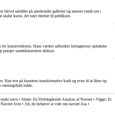
r blevet udstillet på anerkendte gallerier og museer rundt om i
 skabe kunst, der taler direkte til publikum.
n for kunstverdenen. Hans værker udfordrer betragterens opfattelse
gt præger samtidskunstens diskurs.
n. Han tror på kunstens transformative kraft og evne til at åbne op
ere meningsfuld måde.
 unikt navn
•
Sirine: En Dybdegående Analyse af Navnet
•
Viggo: Et
 Navnet Avin
•
Alt, du behøver at vide om navnet Asa
•