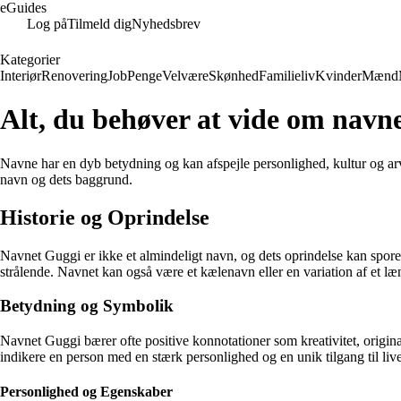
eGuides
Log på
Tilmeld dig
Nyhedsbrev
Kategorier
Interiør
Renovering
Job
Penge
Velvære
Skønhed
Familieliv
Kvinder
Mænd
Alt, du behøver at vide om navn
Navne har en dyb betydning og kan afspejle personlighed, kultur og ar
navn og dets baggrund.
Historie og Oprindelse
Navnet Guggi er ikke et almindeligt navn, og dets oprindelse kan spores 
strålende. Navnet kan også være et kælenavn eller en variation af et l
Betydning og Symbolik
Navnet Guggi bærer ofte positive konnotationer som kreativitet, origin
indikere en person med en stærk personlighed og en unik tilgang til live
Personlighed og Egenskaber