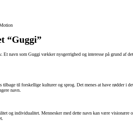
Motion
et “Guggi”
v. Et navn som Guggi vækker nysgerrighed og interesse på grund af dets
tilbage til forskellige kulturer og sprog. Det menes at have rødder i det
ængere navn.
alitet og individualitet. Mennesker med dette navn kan være visionære o
t.