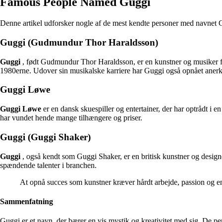
Famous People Named Guggi
Denne artikel udforsker nogle af de mest kendte personer med navnet Gu
Guggi (Gudmundur Thor Haraldsson)
Guggi
, født Gudmundur Thor Haraldsson, er en kunstner og musiker fra
1980erne. Udover sin musikalske karriere har Guggi også opnået anerkend
Guggi Løwe
Guggi Løwe
er en dansk skuespiller og entertainer, der har optrådt i 
har vundet hende mange tilhængere og priser.
Guggi (Guggi Shaker)
Guggi
, også kendt som Guggi Shaker, er en britisk kunstner og designer,
spændende talenter i branchen.
At opnå succes som kunstner kræver hårdt arbejde, passion og en
Sammenfatning
Guggi
er et navn, der bærer en vis mystik og kreativitet med sig. De per