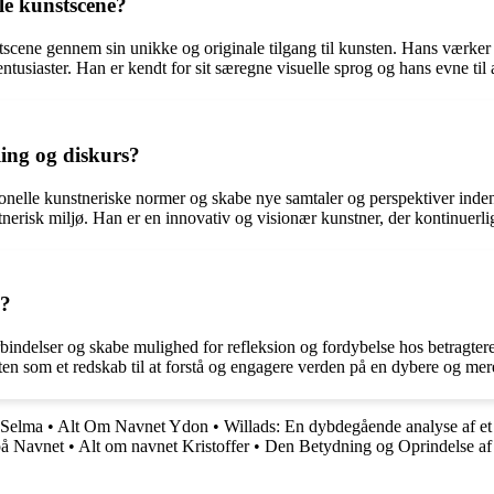
le kunstscene?
scene gennem sin unikke og originale tilgang til kunsten. Hans værker e
usiaster. Han er kendt for sit særegne visuelle sprog og hans evne til at
ing og diskurs?
tionelle kunstneriske normer og skabe nye samtaler og perspektiver inde
erisk miljø. Han er en innovativ og visionær kunstner, der kontinuerli
e?
rbindelser og skabe mulighed for refleksion og fordybelse hos betragtere
ten som et redskab til at forstå og engagere verden på en dybere og m
 Selma
•
Alt Om Navnet Ydon
•
Willads: En dybdegående analyse af et
på Navnet
•
Alt om navnet Kristoffer
•
Den Betydning og Oprindelse af