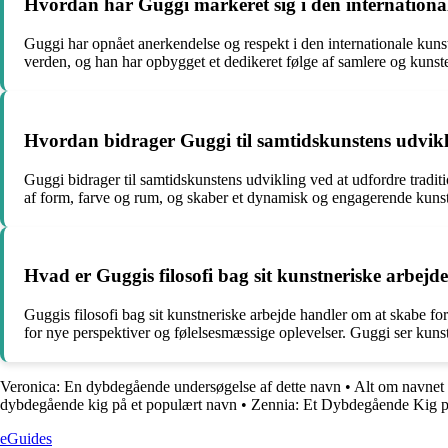
Hvordan har Guggi markeret sig i den internationa
Guggi har opnået anerkendelse og respekt i den internationale kunst
verden, og han har opbygget et dedikeret følge af samlere og kunstent
Hvordan bidrager Guggi til samtidskunstens udvikl
Guggi bidrager til samtidskunstens udvikling ved at udfordre tradi
af form, farve og rum, og skaber et dynamisk og engagerende kunstn
Hvad er Guggis filosofi bag sit kunstneriske arbejd
Guggis filosofi bag sit kunstneriske arbejde handler om at skabe fo
for nye perspektiver og følelsesmæssige oplevelser. Guggi ser kuns
Veronica: En dybdegående undersøgelse af dette navn
•
Alt om navnet
dybdegående kig på et populært navn
•
Zennia: Et Dybdegående Kig 
eGuides