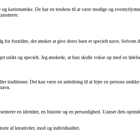
 karismatiske. De har en tendens til at være modige og eventyrlystne, 
kunstnere.
lg for forældre, der ønsker at give deres barn et specielt navn. Selvom 
get unikt og specielt. Jeg ønskede, at hun skulle vokse op med en følelse 
ler traditioner. Det kan være en anledning til at fejre en persons unikk
 navn.
erer en identitet, en historie og en personlighed. Uanset dets oprindelse
rie af kreativitet, mod og individualitet.