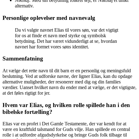
Nikolaj:
Med sin betydning folkets sejr, er Nikolaj et unikt
alternativ.
Personlige oplevelser med navnevalg
Da vi valgte navnet Elias til vores søn, var det vigtigt
for os at finde et navn med styrke og symbolsk
betydning. Det har været vidunderligt at se, hvordan
navnet har formet vores søns identitet.
Sammenfatning
At vælge det rette navn til dit barn er en personlig og meningsfuld
beslutning. Ved at udforske navne, der ligner Elias, kan du opdage
alternative muligheder, der resonerer med dig og din families
værdier. Uanset hvilket navn du ender med at vælge, er det vigtigste,
at det føles rigtigt for jer.
Hvem var Elias, og hvilken rolle spillede han i den
bibelske fortælling?
Elias var en profet i Det Gamle Testamente, der var kendt for at
være en kraftfuld talsmand for Guds vilje. Han spillede en central
rolle i at udfordre afgudsdyrkelse og bringe Guds folk tilbage til