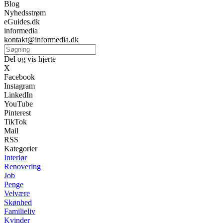
Blog
Nyhedsstrøm
eGuides.dk
informedia
kontakt@informedia.dk
Del og vis hjerte
X
Facebook
Instagram
LinkedIn
YouTube
Pinterest
TikTok
Mail
RSS
Kategorier
Interiør
Renovering
Job
Penge
Velvære
Skønhed
Familieliv
Kvinder