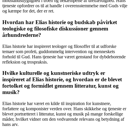
modstandsdygtighed i troen og bekæmpelse af uretfærdighed. Hans
tjeneste opfordrer os til at handle i overensstemmelse med Guds vilje
og kæmpe for det, der er ret.
Hvordan har Elias historie og budskab påvirket
teologiske og filosofiske diskussioner gennem
århundrederne?
Elias historie har inspireret teologer og filosoffer til at udforske
temaer som profeti, guddommelig intervention og menneskets
forhold til Gud. Hans tjeneste har været genstand for dybdeborende
refleksion og trospraksis.
Hvilke kulturelle og kunstneriske udtryk er
inspireret af Elias historie, og hvordan er de blevet
fortolket og formidlet gennem litteratur, kunst og
musik?
Elias historie har været en kilde til inspiration for kunstnere,
forfattere og komponister verden over. Hans skikkelse og tjeneste er
blevet portrætteret i litteratur, kunst og musik på mange forskellige
måder, hvilket vidner om den vedvarende relevans og betydning af
hans arv.