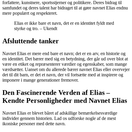
forfattere, kunstnere, sportsstjerner og politikere. Deres bidrag til
samfundet og deres talent har bidraget til at gøre navnet Elias endnu
mere populært og respekteret.
Elias er ikke bare et navn, det er en identitet fyldt med
styrke og tro. – Ukendt
Afsluttende tanker
Navnet Elias er mere end bare et navn; det er en arv, en historie og
en identitet. Det bærer med sig en betydning, der går ud over blot at
være en etiket og repræsenterer værdier og egenskaber, som mange
værdsætter. Uanset om du allerede bærer navnet Elias eller overvejer
det til dit barn, er det et navn, der vil fortsætte med at inspirere og
imponere i mange generationer fremover.
Den Fascinerende Verden af Elias –
Kendte Personligheder med Navnet Elias
Navnet Elias er blevet båret af adskillige bemærkelsesværdige
individer gennem historien. Lad os udforske nogle af de mest
ikoniske personer med dette navn.