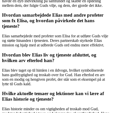
havde en dyb indvirkning på samfundet og skabte en opdeling
mellem dem, der fulgte Guds vilje, og dem, der gjorde det ikke.
Hvordan samarbejdede Elias med andre profeter
som fx Elisa, og hvordan påvirkede det hans
tjeneste?
Elias samarbejdede med profeter som Elisa for at udføre Guds vilje
og støtte hinanden i tjenesten. Deres partnerskab styrkede Elias
mission og hjalp med at udbrede Guds ord endnu mere effektivt.
Hvordan blev Elias liv og tjeneste afsluttet, og
hvilken arv efterlod han?
Elias blev taget op til himlen i en ildvogn, hvilket symboliserede
hans gudfrygtighed og troskab over for Gud. Han efterlod en arv
som en modig og hengiven profet, der står som et eksempel på at
lytte til Guds kald.
Hvilke aktuelle temaer og lektioner kan vi lære af
Elias historie og tjeneste?
Elias historie minder os om vigtigheden af ​​troskab mod Gud,