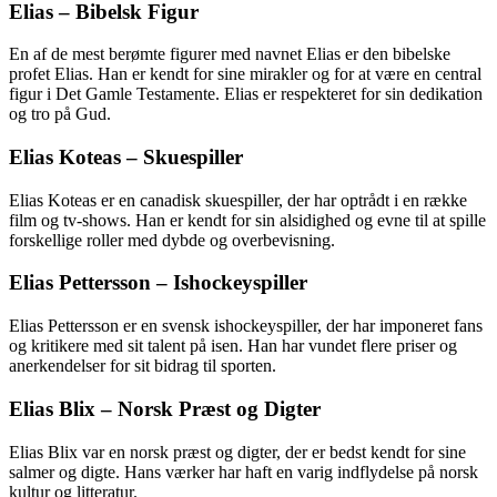
Elias – Bibelsk Figur
En af de mest berømte figurer med navnet Elias er den bibelske
profet Elias. Han er kendt for sine mirakler og for at være en central
figur i Det Gamle Testamente. Elias er respekteret for sin dedikation
og tro på Gud.
Elias Koteas – Skuespiller
Elias Koteas er en canadisk skuespiller, der har optrådt i en række
film og tv-shows. Han er kendt for sin alsidighed og evne til at spille
forskellige roller med dybde og overbevisning.
Elias Pettersson – Ishockeyspiller
Elias Pettersson er en svensk ishockeyspiller, der har imponeret fans
og kritikere med sit talent på isen. Han har vundet flere priser og
anerkendelser for sit bidrag til sporten.
Elias Blix – Norsk Præst og Digter
Elias Blix var en norsk præst og digter, der er bedst kendt for sine
salmer og digte. Hans værker har haft en varig indflydelse på norsk
kultur og litteratur.