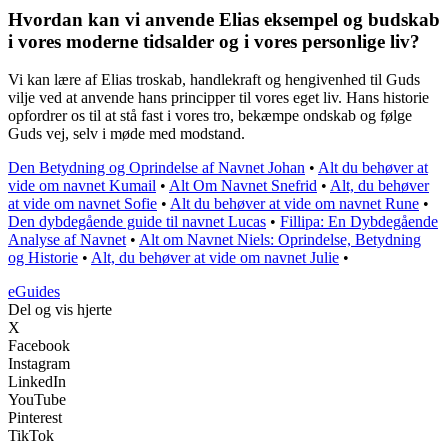
Hvordan kan vi anvende Elias eksempel og budskab
i vores moderne tidsalder og i vores personlige liv?
Vi kan lære af Elias troskab, handlekraft og hengivenhed til Guds
vilje ved at anvende hans principper til vores eget liv. Hans historie
opfordrer os til at stå fast i vores tro, bekæmpe ondskab og følge
Guds vej, selv i møde med modstand.
Den Betydning og Oprindelse af Navnet Johan
•
Alt du behøver at
vide om navnet Kumail
•
Alt Om Navnet Snefrid
•
Alt, du behøver
at vide om navnet Sofie
•
Alt du behøver at vide om navnet Rune
•
Den dybdegående guide til navnet Lucas
•
Fillipa: En Dybdegående
Analyse af Navnet
•
Alt om Navnet Niels: Oprindelse, Betydning
og Historie
•
Alt, du behøver at vide om navnet Julie
•
eGuides
Del og vis hjerte
X
Facebook
Instagram
LinkedIn
YouTube
Pinterest
TikTok