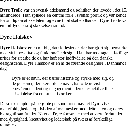
Dyre Trolle
var en svensk adelsmand og politiker, der levede i det 15.
århundrede. Han spillede en central rolle i svensk politik og var kendt
for sit diplomatiske talent og evne til at skabe alliancer. Dyre Trolle var
en indflydelsesrig skikkelse i sin tid.
Dyre Halskov
Dyre Halskov
er en nutidig dansk designer, der har gjort sig bemærket
med sit innovative og funktionelle design. Han har modtaget adskillige
priser for sit arbejde og har haft stor indflydelse på den danske
designscene. Dyre Halskov er en af de førende designere i Danmark i
dag.
Dyre er et navn, der bærer historie og styrke med sig, og
de personer, der bærer dette navn, har ofte udvist
enestående talent og engagement i deres respektive felter.
– Udtalelse fra en kunsthistoriker.
Disse eksempler på berømte personer med navnet Dyre viser
mangfoldigheden og dybden af ​​mennesker med dette navn og deres
bidrag til samfundet. Navnet Dyre fortsætter med at være forbundet
med dygtighed, kreativitet og lederskab på tværs af forskellige
områder.