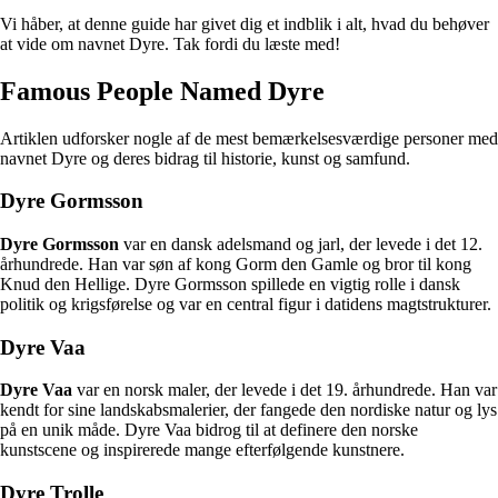
Vi håber, at denne guide har givet dig et indblik i alt, hvad du behøver
at vide om navnet Dyre. Tak fordi du læste med!
Famous People Named Dyre
Artiklen udforsker nogle af de mest bemærkelsesværdige personer med
navnet Dyre og deres bidrag til historie, kunst og samfund.
Dyre Gormsson
Dyre Gormsson
var en dansk adelsmand og jarl, der levede i det 12.
århundrede. Han var søn af kong Gorm den Gamle og bror til kong
Knud den Hellige. Dyre Gormsson spillede en vigtig rolle i dansk
politik og krigsførelse og var en central figur i datidens magtstrukturer.
Dyre Vaa
Dyre Vaa
var en norsk maler, der levede i det 19. århundrede. Han var
kendt for sine landskabsmalerier, der fangede den nordiske natur og lys
på en unik måde. Dyre Vaa bidrog til at definere den norske
kunstscene og inspirerede mange efterfølgende kunstnere.
Dyre Trolle