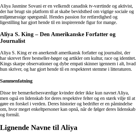
Aliya Jasmine Sovani er en velkendt canadisk tv-værtinde og aktivist,
der har brugt sin platform til at skabe bevidsthed om vigtige sociale og
miljømæssige spørgsmål. Hendes passion for retfærdighed og
ligestilling har gjort hende til en inspirerende figur for mange.
Aliya S. King – Den Amerikanske Forfatter og
Journalist
Aliya S. King er en anerkendt amerikansk forfatter og journalist, der
har skrevet flere bestseller-bøger og artikler om kultur, race og identitet.
Kings skarpe observationer og dybe empati skinner igennem i alt, hvad
hun skriver, og har gjort hende til en respekteret stemme i litteraturen.
Sammenfatning
Disse tre bemærkelsesværdige kvinder deler ikke kun navnet Aliya,
men også en lidenskab for deres respektive felter og en stærk vilje til at
gøre en forskel i verden. Deres historier og bedrifter er en påmindelse
om, hvor meget enkeltpersoner kan opnå, når de følger deres lidenskab
og formål.
Lignende Navne til Aliya