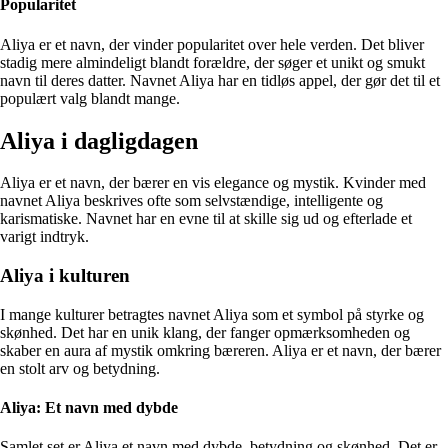
Popularitet
Aliya er et navn, der vinder popularitet over hele verden. Det bliver
stadig mere almindeligt blandt forældre, der søger et unikt og smukt
navn til deres datter. Navnet Aliya har en tidløs appel, der gør det til et
populært valg blandt mange.
Aliya i dagligdagen
Aliya er et navn, der bærer en vis elegance og mystik. Kvinder med
navnet Aliya beskrives ofte som selvstændige, intelligente og
karismatiske. Navnet har en evne til at skille sig ud og efterlade et
varigt indtryk.
Aliya i kulturen
I mange kulturer betragtes navnet Aliya som et symbol på styrke og
skønhed. Det har en unik klang, der fanger opmærksomheden og
skaber en aura af mystik omkring bæreren. Aliya er et navn, der bærer
en stolt arv og betydning.
Aliya: Et navn med dybde
Samlet set er Aliya et navn med dybde, betydning og skønhed. Det er